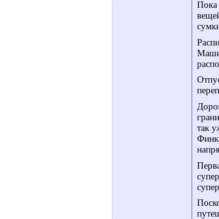
Пока 
вещей
сумки
Распи
Машин
расп
Отпус
пере
Дорог
грани
так у
Финку
напря
Перва
супер
супе
Поско
путеш