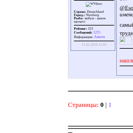
@Es
Страна:
Deutschland
имен
Город.:
Nürnberg
Рыба:
любую - важен
процесс
самы
Рейтинг:
325
трудн
1215
Сообщений:
Aнкета
Информация:
11.02.2010 22:03
нашл
Страницы:
0
|
1