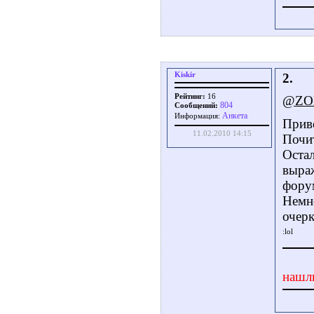
Kiskir
2.
Рейтинг:
16
@ZO
804
Сообщений:
Aнкета
Информация:
Прив
11.02.2010 14:15
Почит
Остал
выра
форум
Немн
очер
нашл