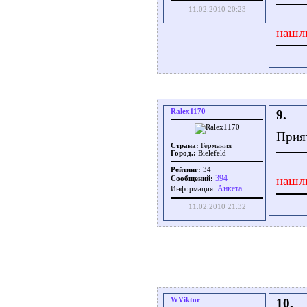
11.02.2010 20:23
нашл
Ralex1170
9.
Прия
Страна:
Германия
Город.:
Bielefeld
Рейтинг:
34
394
нашл
Сообщений:
Aнкета
Информация:
11.02.2010 21:32
WViktor
10.