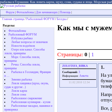
рыбалка в Германии. Как ловить карпа, щуку, сома, судака и леща. Морская рыб
Форум
Фотоальбомы
Для начинающих
Помощь
|
|
|
|
Главная страница
/
Рыболовный ФОРУМ
/
Беседка
/
Разделы:
Как мы с мужем
Фотоальбомы
Рыболовный ФОРУМ
Избушка рыбака
Любые вопросы от новичков
Новости водоёмов
Озеро или канал. Способы
Страницы:
0
|
1
ловли, принципы
Море. Способы ловли,
принципы
Речка. Способы ловли,
ZOLOTAYA_RIBKA
1.
принципы
Рыбалка в Голландии, Франции
3
Сообщений:
На ул
и ....
Aнкета
Информация:
Зимняя рыбалка
бума
11.02.2010 12:34
Ловля хищника (щука, окунь,
теле
судак и другие...)
Ловля карпа
Напря
Ловля сома
Рыболовное снаряжение
отпус
Рыболовная кулинария - кухня
Рыболовные насадки, наживки и
Все, 
прикормка