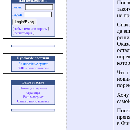
Для пользователя
После
логин:
таког
не пр
пароль:
Снача
[
забыл имя или пароль
]
да ещ
[
регистрация
]
решил
Оказа
остал
порек
Rybolov.de посетили
котор
За последние сутки
3601
- пользователей
Что г
новин
Ваше участие
поре
Помощь в ведении
страницы
Хочу 
Ваш материал
самой
Связь с нами, контакт
Поско
препя
в Фи