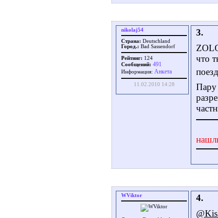
nikolaj54
3.
Страна:
Deutschland
ZOLO
Город.:
Bad Sassendorf
что т
Рейтинг:
124
491
Сообщений:
поезд
Aнкета
Информация:
11.02.2010 14:28
Пару
разре
част
нашл
WViktor
4.
@Kis