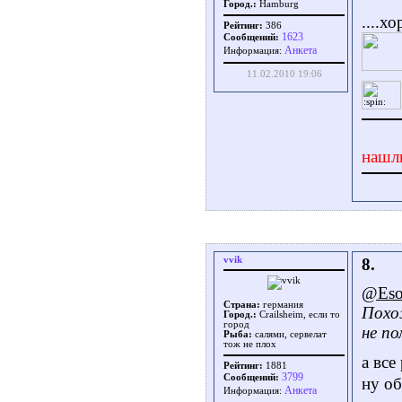
Город.:
Hamburg
....х
Рейтинг:
386
1623
Сообщений:
Aнкета
Информация:
11.02.2010 19:06
нашл
vvik
8.
@Es
Страна:
германия
Похо
Город.:
Crailsheim, если то
город
не по
Рыба:
салями, сервелат
тож не плох
а все
Рейтинг:
1881
3799
Сообщений:
ну об
Aнкета
Информация: