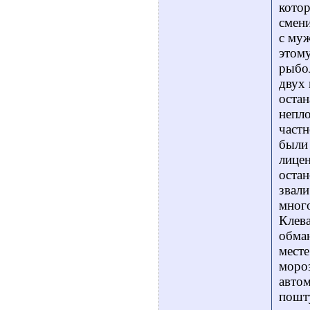
котор
смени
с муж
этому
рыбол
двух 
остан
непло
частн
были 
лицен
остан
звали
мног
Клева
обман
месте
мороз
автом
пошту