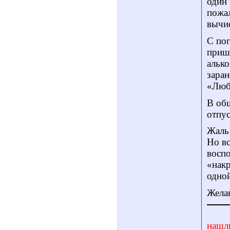
один 
пожа
вычис
С пог
пришл
алько
зара
«Люб
В общ
отпус
Жаль 
Но вс
воспо
«накр
одной
Жела
нашл