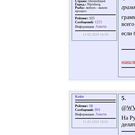
Страна:
Deutschland
Город.:
Nürnberg
грам
Рыба:
любую - важен
процесс
грамм
Рейтинг:
325
1215
Сообщений:
всег
Aнкета
Информация:
если 
11.02.2010 16:38
нашл
Kiskir
5.
Рейтинг:
16
@WVi
804
Сообщений:
Aнкета
Информация:
На Р
11.02.2010 18:01
делат