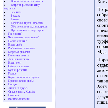
Хоть 
Вопросы - ответы - советы
Встречи, рыбалки. Ищу
спутника.
Потра
Земляки
собра
Беседка
своег
Разное
Барахолка (купи - продай)
спонт
Объявления от администрации
поех
Предложение от партнеров
Где ловить?
впала
Чем ловить/ снаряжение?
турфи
На что ловить?
Наша рыба
спраш
Рыбалка на платниках
Мда
Морская рыбалка
Полезные советы
Порас
Для начинающих
Наши дети
отдых
Обзор магазинов
автом
Кухня, рецепты
Разное
с пал
Карта водоемов и глубин
так н
Прогноз клёва рыбы
Погода
Хотя 
Линки на друзей
спарт
Связь с нами, Kontakt
Помощь
девуш
Все пользователи
пища 