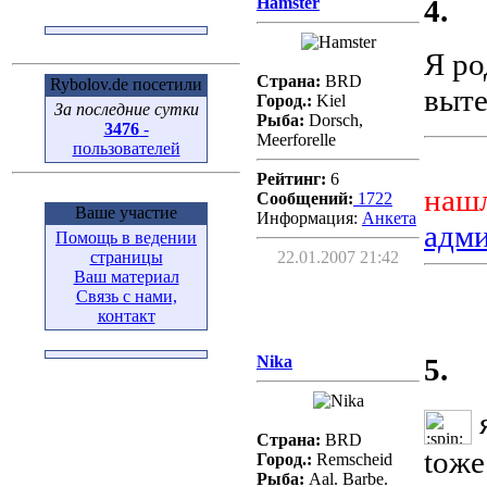
Hamster
4.
Я ро
Страна:
BRD
Rybolov.de посетили
выте
Город.:
Kiel
За последние сутки
Рыба:
Dorsch,
3476
-
Meerforelle
пользователей
Рейтинг:
6
нашл
Сообщений:
1722
Ваше участие
Информация:
Aнкета
адм
Помощь в ведении
страницы
22.01.2007 21:42
Ваш материал
Связь с нами,
контакт
Nika
5.
я
Страна:
BRD
toжe t
Город.:
Remscheid
Рыба:
Aal. Barbe.