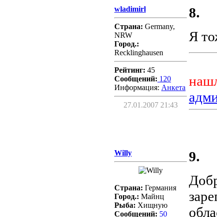
wladimirl
8.
Страна:
Germany,
Я то
NRW
Город.:
Recklinghausen
Рейтинг:
45
нашл
Сообщений:
120
Информация:
Aнкета
адм
27.01.2007 21:43
Willy
9.
Добр
Страна:
Германия
заре
Город.:
Майнц
Рыба:
Хищную
обла
Сообщений:
50