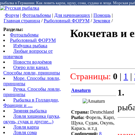
рыбалка в Германии. Как ловить карпа, щуку, сома, судака и леща. Морская рыб
Форум
|
Фотоальбомы
|
Для начинающих
|
Помощь
|
Главная страница
/
Рыболовный ФОРУМ
/
Земляки
/
Разделы:
Кокчетав и 
Фотоальбомы
Рыболовный ФОРУМ
Избушка рыбака
Любые вопросы от
новичков
Новости водоёмов
Озеро или канал.
Способы ловли, принципы
Страницы:
0
|
1
|
Море. Способы ловли,
принципы
Речка. Способы ловли,
Ansaturn
1.
принципы
Рыбалка в Голландии,
рыба
Франции и ....
Зимняя рыбалка
Страна:
Deutschland
Ловля хищника (щука,
Рыба:
Форель, Карп,
окунь, судак и другие...)
Щука, Судак, Окунь,
Ловля карпа
Карась. и.т.д
Ловля сома
Сообщений:
8