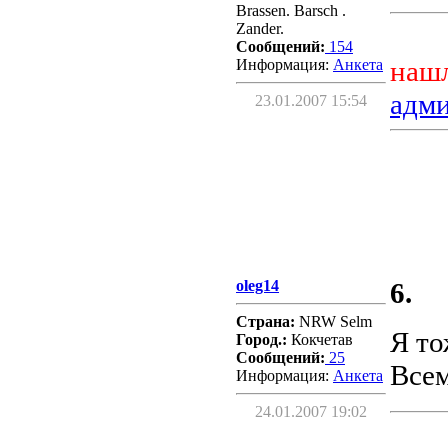
Brassen. Barsch .
Zander.
Сообщений:
154
нашл
Информация:
Aнкета
адм
23.01.2007 15:54
oleg14
6.
Страна:
NRW Selm
Я то
Город.:
Кокчетав
Сообщений:
25
Все
Информация:
Aнкета
24.01.2007 19:02