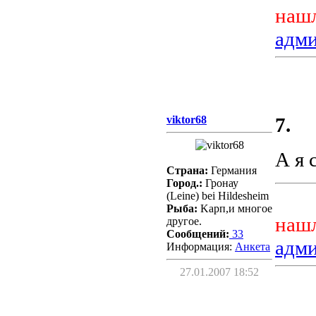
нашл
адм
viktor68
7.
А я 
Страна:
Германия
Город.:
Гронау
(Leine) bei Hildesheim
Рыба:
Kарп,и многое
нашл
другое.
Сообщений:
33
адм
Информация:
Aнкета
27.01.2007 18:52