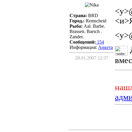
<у>
Страна:
BRD
<и>Я
Город.:
Remscheid
Рыба:
Aal. Barbe.
Brassen. Barsch .
<у>
Zander.
Сообщений:
154
Информация:
Aнкета
Д
вмес
28.01.2007 12:37
нашл
адм