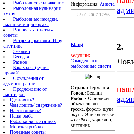
нашл
Рыболовное снаряжение
Информация:
Aнкета
адм
Рыболовная кулинария -
кухня
22.01.2007 17:56
Рыболовные насадки,
наживки и прикормка
Вопросы - ответы -
советы
Встречи, рыбалки. Ищу
Klang
2.
спутника.
Земляки
ведущий:
Беседка
Лови
Самодельные
Разное
рыболовные снасти
Барахолка (купи -
продай)
Объявления от
администрации
нашл
Страна:
Германия
Предложение от
Город.:
Берлин
партнеров
адм
Рыба:
• Основной
Где ловить?
объект ловли –
Чем ловить/ снаряжение?
треска, форель, щука,
На что ловить?
окунь. Эпизодически
Наша рыба
– селёдка, хорнфиш,
Рыбалка на платниках
виттлинг.
Морская рыбалка
Полезные советы