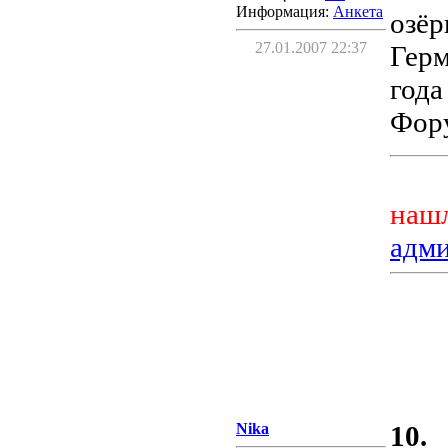
Информация:
Aнкета
озёр
27.01.2007 22:37
Герм
года
Фору
нашл
адм
Nika
10.