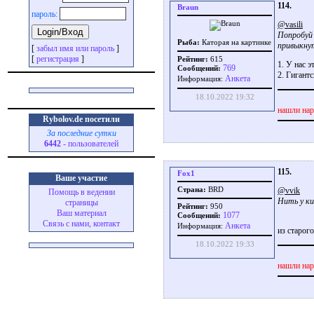
114.
Braun
пароль:
@vasili
Попробуй 
Рыба:
Каторая на картинке
привыкну
[
забыл имя или пароль
]
[
регистрация
]
Рейтинг:
615
1. У нас э
769
Сообщений:
2. Гигант
Aнкета
Информация:
18.10.2022 19:32
нашли нар
Rybolov.de посетили
За последние сутки
6442
- пользователей
115.
Fox1
Ваше участие
@vvik
Страна:
BRD
Помощь в ведении
Нить у ки
страницы
Рейтинг:
950
Ваш материал
1077
Сообщений:
Связь с нами, контакт
Aнкета
Информация:
из старого
18.10.2022 19:33
нашли нар