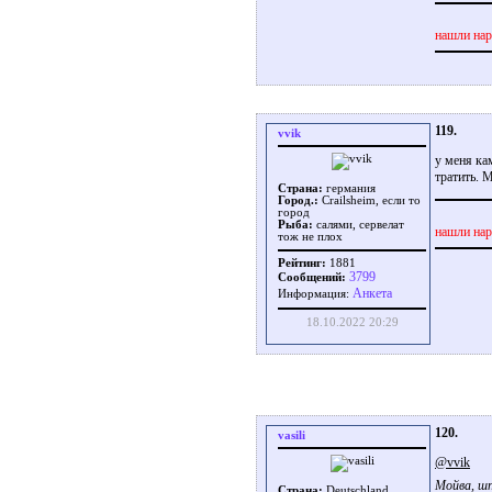
нашли нар
119.
vvik
у меня ка
тратить. 
Страна:
германия
Город.:
Crailsheim, если то
город
Рыба:
салями, сервелат
нашли нар
тож не плох
Рейтинг:
1881
3799
Сообщений:
Aнкета
Информация:
18.10.2022 20:29
120.
vasili
@vvik
Мойва, ш
Страна:
Deutschland