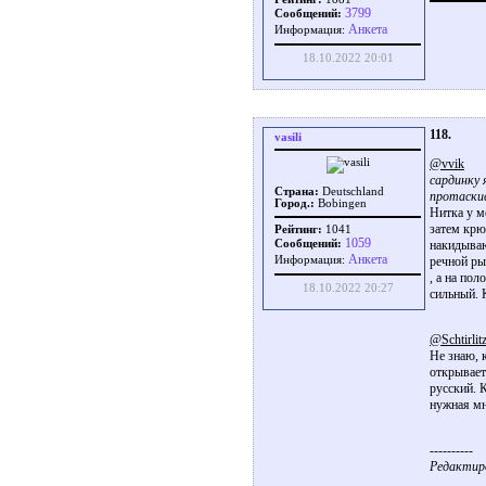
3799
Сообщений:
Aнкета
Информация:
18.10.2022 20:01
118.
vasili
@vvik
сардинку 
Страна:
Deutschland
протаскив
Город.:
Bobingen
Нитка у м
затем крю
Рейтинг:
1041
1059
накидываю
Сообщений:
Aнкета
речной ры
Информация:
, а на по
18.10.2022 20:27
сильный. К
@Schtirlit
Не знаю, 
открывает
русский. 
нужная мн
----------
Редактиров