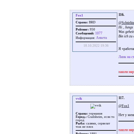
116.
Fox1
@Schtirlit
Страна:
BRD
Hi , Jungs 
Рейтинг:
950
Was geheit 
1077
Сообщений:
Bin ich zu
Aнкета
Информация:
18.10.2022 19:36
Я «работа
Линк на с
нашли нар
117.
vvik
@Fox1
Страна:
германия
Нет у мен
Город.:
Crailsheim, если то
город
Рыба:
салями, сервелат
тож не плох
нашли нар
Рейтинг:
1881