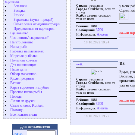
спутника.
у меня раб
Земляки
Страна:
германия
Город.:
Crailsheim, если то
Сидел пос
Беседка
город
Разное
Рыба:
салями, сервелат
тож не плох
Барахолка (купи - продай)
Объявления от администрации
Рейтинг:
1881
Предложение от партнеров
3799
Сообщений:
нашли нар
Где ловить?
Aнкета
Информация:
Чем ловить/ снаряжение?
На что ловить?
18.10.2022 19:24
Наша рыба
Рыбалка на платниках
Морская рыбалка
Полезные советы
113.
vvik
Для начинающих
Наши дети
Браун, у 
Обзор магазинов
Василий, 
Кухня, рецепты
Страна:
германия
протаскив
Разное
Город.:
Crailsheim, если то
уже не сде
город
Карта водоемов и глубин
Рыба:
салями, сервелат
Прогноз клёва рыбы
тож не плох
Погода
нашли нар
Рейтинг:
1881
Линки на друзей
3799
Сообщений:
Связь с нами, Kontakt
Aнкета
Информация:
Помощь
Все пользователи
18.10.2022 19:27
Для пользователя
логин: