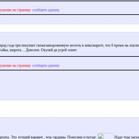
ушение на странице:
сообщить админу
мрад года три покупает свежезамороженную мелочь в миксмаркте, что б время на ловлю
Мойва, шпрота.... Доволен. Окуней да угрей ловит
ушение на странице:
сообщить админу
прота.
Это лучший вариант , чем сардины. Помельче и поуже.
Надо туда заеха