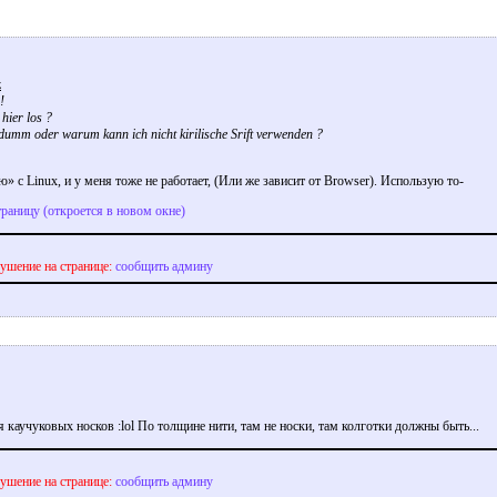
z
!
hier los ?
 dumm oder warum kann ich nicht kirilische Srift verwenden ?
ю» с Linux, и у меня тоже не работает, (Или же зависит от Browser). Использую то-
траницу (откроется в новом окне)
ушение на странице:
сообщить админу
я каучуковых носков
По толщине нити, там не носки, там колготки должны быть...
ушение на странице:
сообщить админу