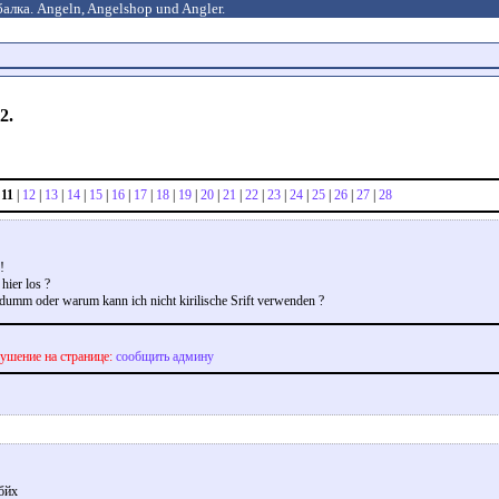
алка. Angeln, Angelshop und Angler.
2.
|
11
|
12
|
13
|
14
|
15
|
16
|
17
|
18
|
19
|
20
|
21
|
22
|
23
|
24
|
25
|
26
|
27
|
28
!
hier los ?
 dumm oder warum kann ich nicht kirilische Srift verwenden ?
ушение на странице:
сообщить админу
йбйх