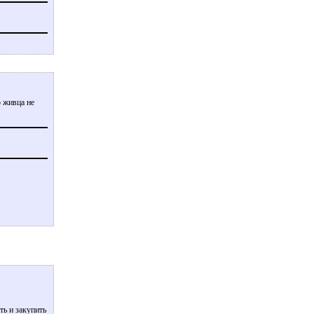
 живца не
ть и закупить