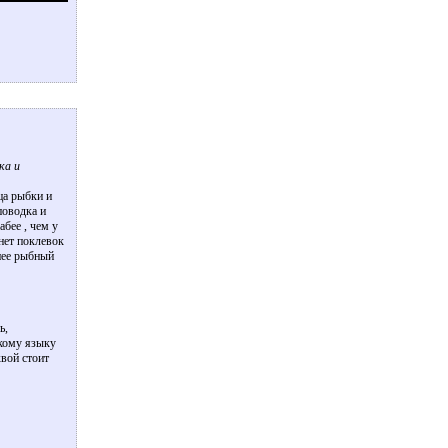
ка и
ца рыбки и
поводка и
бее , чем у
нет поклевок
 нее рыбный
ь,
цкому языку
квой стоит