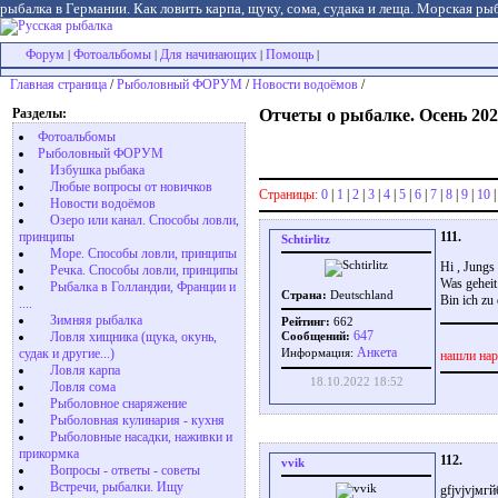
рыбалка в Германии. Как ловить карпа, щуку, сома, судака и леща. Морская рыб
Форум
Фотоальбомы
Для начинающих
Помощь
|
|
|
|
Главная страница
/
Рыболовный ФОРУМ
/
Новости водоёмов
/
Разделы:
Отчеты о рыбалке. Осень 202
Фотоальбомы
Рыболовный ФОРУМ
Избушка рыбака
Любые вопросы от новичков
Страницы:
0
|
1
|
2
|
3
|
4
|
5
|
6
|
7
|
8
|
9
|
10
Новости водоёмов
Озеро или канал. Способы ловли,
111.
принципы
Schtirlitz
Море. Способы ловли, принципы
Hi , Jungs 
Речка. Способы ловли, принципы
Was geheit 
Рыбалка в Голландии, Франции и
Страна:
Deutschland
Bin ich zu
....
Зимняя рыбалка
Рейтинг:
662
647
Ловля хищника (щука, окунь,
Сообщений:
Aнкета
судак и другие...)
Информация:
нашли нар
Ловля карпа
18.10.2022 18:52
Ловля сома
Рыболовное снаряжение
Рыболовная кулинария - кухня
Рыболовные насадки, наживки и
прикормка
112.
vvik
Вопросы - ответы - советы
Встречи, рыбалки. Ищу
gfjvjvjмг