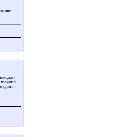
тправил
 поводка и
й прохожий
о дорого...