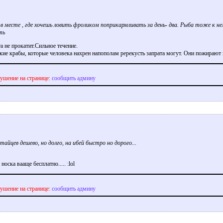
в месте , где хочешь ловить фроликом поприкармливать за день- два. Рыба тоже к н
ть
та не прокатит.Сильное течение.
ские крабы, которые человека нахрен напополам ререкусть запрата могут. Они пожирают 
ушение на странице:
сообщить админу
тайцев дешево, но долго, на ибей быстро но дорого...
 носка вааще бесплатно.....
ушение на странице:
сообщить админу