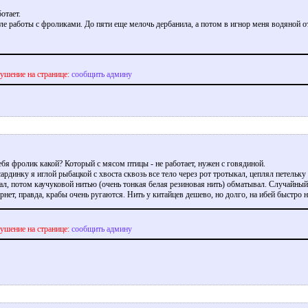
отает.
ле работы с фроликами. До пяти еще мелочь дербанила, а потом в игнор меня водяной о
ушение на странице:
сообщить админу
тебя фролик какой? Который с мясом птицы - не работает, нужен с говядиной.
сардинку я иглой рыбацкой с хвоста сквозь все тело через рот тротыкал, цеплял петельку
ал, потом каучуковой нитью (очень тонкая белая резиновая нить) обматывал. Случайны
рнет, правда, крабы очень ругаются. Нить у китайцев дешево, но долго, на ибей быстро н
ушение на странице:
сообщить админу