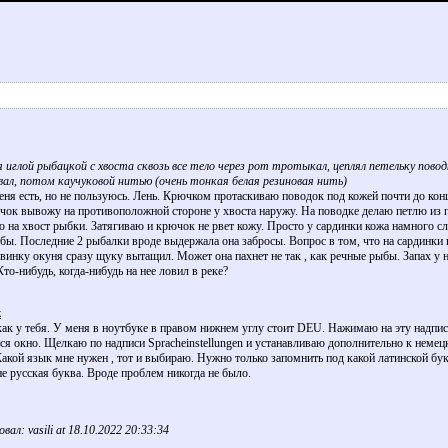
я иглой рыбацкой с хвоста сквозь все тело через рот тротыкал, цеплял петельку повод
ал, потом каучуковой нитью (очень тонкая белая резиновая нить)
еня есть, но не пользуюсь. Лень. Крючком протаскиваю поводок под кожей почти до кон
чок вывожу на противоположной стороне у хвоста наружу. На поводке делаю петлю из 
 на хвост рыбки. Затягиваю и крючок не рвет кожу. Просто у сардинки кожа намного сла
бы. Последние 2 рыбалки вроде выдержала она забросы. Вопрос в том, что на сардинки 
ловинку окуня сразу щуку вытащил. Может она пахнет не так , как речные рыбы. Запах у
то-нибудь, когда-нибудь на нее ловил в реке?
z
как у тебя. У меня в ноутбуке в правом нижнем углу стоит DEU. Нажимаю на эту надпис
ся окно. Щелкаю по надписи Spracheinstellungen и устанавливаю дополнительно к неме
Какой язык мне нужен , тот и выбираю. Нужно только запомнить под какой латинской бу
е русская буква. Вроде проблем никогда не было.
ал: vasili at 18.10.2022 20:33:34