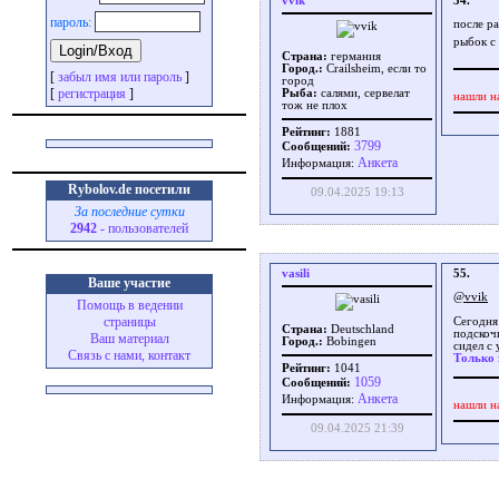
vvik
54.
пароль:
после р
рыбок с
Страна:
германия
Город.:
Crailsheim, если то
[
забыл имя или пароль
]
город
[
регистрация
]
Рыба:
салями, сервелат
нашли н
тож не плох
Рейтинг:
1881
3799
Сообщений:
Aнкета
Информация:
Rybolov.de посетили
09.04.2025 19:13
За последние сутки
2942
- пользователей
vasili
55.
Ваше участие
@vvik
Помощь в ведении
страницы
Сегодня
Страна:
Deutschland
подскочи
Ваш материал
Город.:
Bobingen
сидел с 
Связь с нами, контакт
Только 
Рейтинг:
1041
1059
Сообщений:
Aнкета
Информация:
нашли н
09.04.2025 21:39