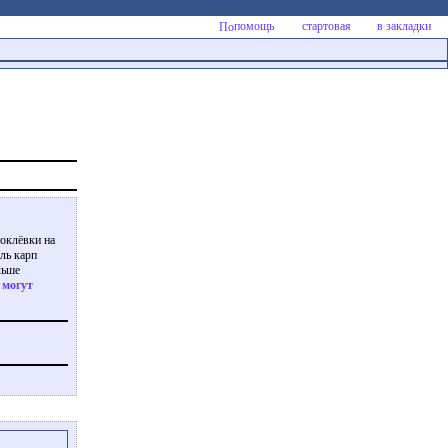
помощь
стартовая
в закладки
поклёвки на
ль карп
льше
 могут