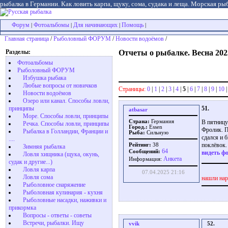
рыбалка в Германии. Как ловить карпа, щуку, сома, судака и леща. Морская рыб
Форум
Фотоальбомы
Для начинающих
Помощь
|
|
|
|
Главная страница
/
Рыболовный ФОРУМ
/
Новости водоёмов
/
Разделы:
Отчеты о рыбалке. Весна 202
Фотоальбомы
Рыболовный ФОРУМ
Избушка рыбака
Любые вопросы от новичков
Страницы:
0
|
1
|
2
|
3
|
4
|
5
|
6
|
7
|
8
|
9
|
10
Новости водоёмов
Озеро или канал. Способы ловли,
51.
принципы
atbasar
Море. Способы ловли, принципы
В пятницу
Страна:
Германия
Речка. Способы ловли, принципы
Город.:
Essen
Фролик. П
Рыбалка в Голландии, Франции и
Рыба:
Сильную
сдался и б
....
поклёвок.
Рейтинг:
38
Зимняя рыбалка
64
Сообщений:
видеть фо
Ловля хищника (щука, окунь,
Aнкета
Информация:
судак и другие...)
Ловля карпа
07.04.2025 21:16
Ловля сома
нашли нар
Рыболовное снаряжение
Рыболовная кулинария - кухня
Рыболовные насадки, наживки и
прикормка
Вопросы - ответы - советы
Встречи, рыбалки. Ищу
vvik
52.