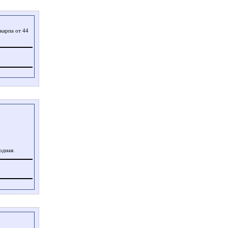
 карпа от 44
одная.