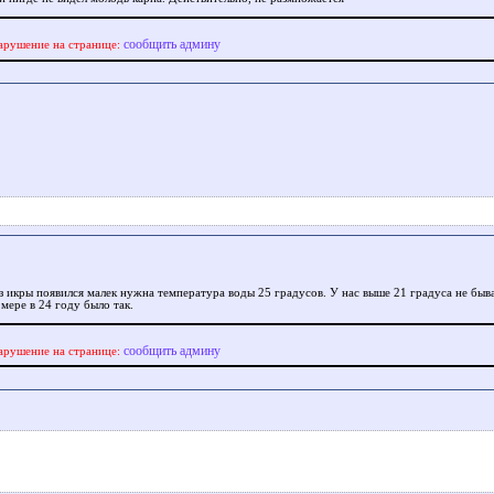
сообщить админу
арушение на странице:
з икры появился малек нужна температура воды 25 градусов. У нас выше 21 градуса не быва
мере в 24 году было так.
сообщить админу
арушение на странице: