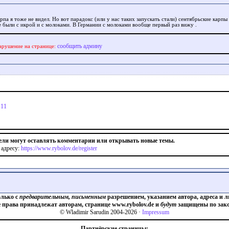
рпа я тоже не видел. Но вот парадокс (или у нас таких запускать стали) сентябрьские карпы
е были с икрой и с молоками. В Германии с молоками вообще первый раз вижу .
сообщить админу
арушение на странице:
|
11
ели могут оставлять комментарии или открывать новые темы.
 адресу:
https://www.rybolov.de/register
олько с
предварительным, письменным
разрешением, указанием автора, адреса и л
е права принадлежат авторам, странице www.rybolov.de и
будут
защищены по зако
© Wladimir Sarudin 2004-2026 ·
Impressum
Партнёрские страницы: