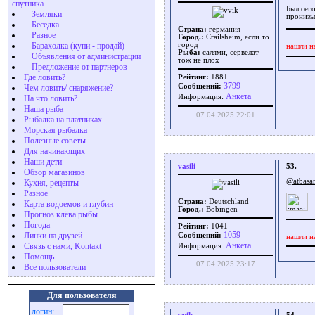
спутника.
Был сег
Земляки
пронизы
Беседка
Страна:
германия
Разное
Город.:
Crailsheim, если то
Барахолка (купи - продай)
город
нашли н
Рыба:
салями, сервелат
Объявления от администрации
тож не плох
Предложение от партнеров
Где ловить?
Рейтинг:
1881
3799
Сообщений:
Чем ловить/ снаряжение?
Aнкета
Информация:
На что ловить?
Наша рыба
07.04.2025 22:01
Рыбалка на платниках
Морская рыбалка
Полезные советы
Для начинающих
Наши дети
vasili
53.
Обзор магазинов
@atbasa
Кухня, рецепты
Разное
Страна:
Deutschland
Карта водоемов и глубин
Город.:
Bobingen
Прогноз клёва рыбы
Погода
Рейтинг:
1041
1059
Линки на друзей
Сообщений:
нашли н
Aнкета
Связь с нами, Kontakt
Информация:
Помощь
07.04.2025 23:17
Все пользователи
Для пользователя
логин: