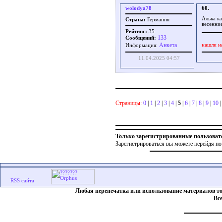
wolodya78
60.
Алька ка
Страна:
Германия
весенни
Рейтинг:
35
133
Сообщений:
Aнкета
нашли н
Информация:
11.04.2025 04:57
Страницы:
0
|
1
|
2
|
3
|
4
|
5
|
6
|
7
|
8
|
9
|
10
Только зарегистрированные пользоват
Зарегистрироваться вы можете перейдя по
Любая перепечатка или использование материалов т
Вс