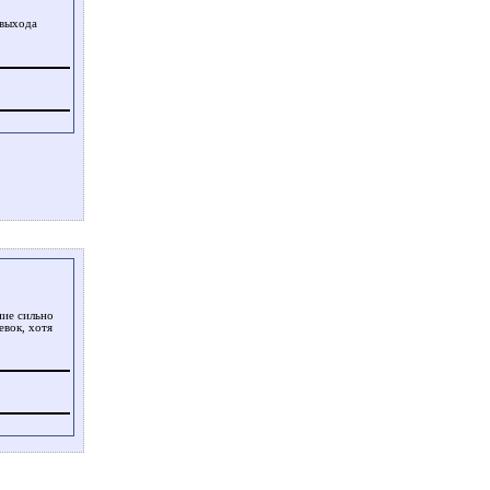
 выхода
ние сильно
евок, хотя