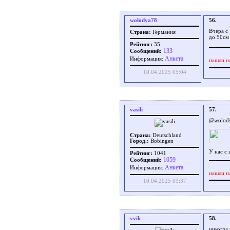
wolodya78
56.
Вчера с 
Страна:
Германия
до 50см
Рейтинг:
35
133
Сообщений:
Aнкета
Информация:
нашли н
10.04.2025 05:04
vasili
57.
@wolod
Страна:
Deutschland
Город.:
Bobingen
У нас с
Рейтинг:
1041
1059
Сообщений:
Aнкета
Информация:
нашли н
10.04.2025 09:37
vvik
58.
никогда 