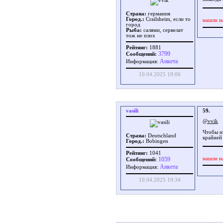
Страна:
германия
Город.:
Crailsheim, если то
нашли н
город
Рыба:
салями, сервелат
тож не плох
Рейтинг:
1881
3799
Сообщений:
Aнкета
Информация:
10.04.2025 19:06
vasili
59.
@vvik
Чтобы и
Страна:
Deutschland
крайней 
Город.:
Bobingen
Рейтинг:
1041
нашли н
1059
Сообщений:
Aнкета
Информация:
10.04.2025 19:34