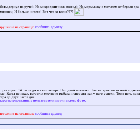
аботы дернул на ручей. На микроджиг ноль полный. На мормышку с мотылем от беркли два
 мизинец. И больше ничего! Вот что за весна????
сообщить админу
арушение на странице:
 просидел с 14 часов до восьми вечера. Ни одной поклевки! Был ветерок восточный и давле
ло. Когда приехал, встретил местного рыбака и спросил, как у него успехи. Тоже ноль покл
утра до двух часов дня.
зарегистрированные пользователи могут видеть фото.
сообщить админу
арушение на странице: