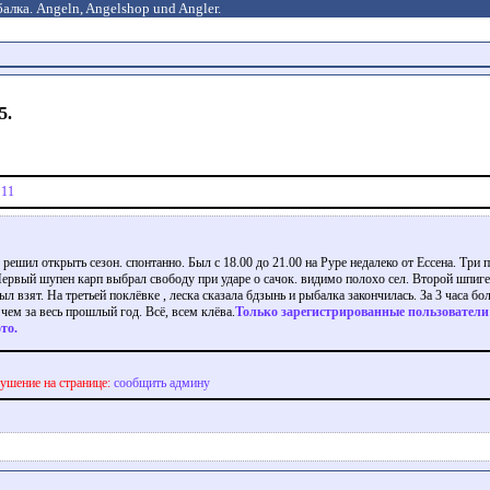
алка. Angeln, Angelshop und Angler.
5.
|
11
 решил открыть сезон. спонтанно. Был с 18.00 до 21.00 на Руре недалеко от Ессена. Три 
ервый шупен карп выбрал свободу при ударе о сачок. видимо полохо сел. Второй шпиге
ыл взят. На третьей поклёвке , леска сказала бдзынь и рыбалка закончилась. За 3 часа бо
 чем за весь прошлый год. Всё, всем клёва.
Только зарегистрированные пользователи
то.
ушение на странице:
сообщить админу