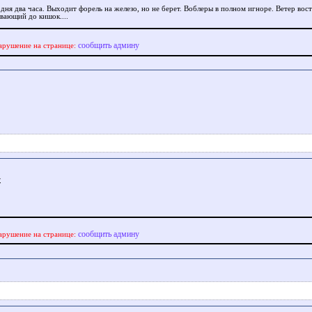
одня два часа. Выходит форель на железо, но не берет. Воблеры в полном игноре. Ветер вос
вающий до кишок....
сообщить админу
арушение на странице:
r
сообщить админу
арушение на странице: