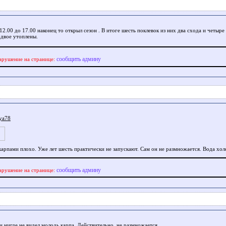
12.00 до 17.00 наконец то открыл сезон . В итоге шесть поклевок из них два схода и четыре
 двое утоплены.
сообщить админу
арушение на странице:
ya78
 карпами плохо. Уже лет шесть практически не запускают. Сам он не размножается. Вода хол
сообщить админу
арушение на странице:
и нигде не видел молодь карпа. Действительно, не размножается