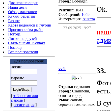
Город.:
Bobingen
Для начинающих
Наши дети
Ok.
Рейтинг:
1041
Обзор магазинов
Сообщений:
1059
Кухня, рецепты
Информация:
Aнкета
Разное
Карта водоемов и глубин
23.09.2025 19:27
Прогноз клёва рыбы
нашл
Погода
адм
Линки на друзей
Связь с нами, Kontakt
Помощь
Все пользователи
Для пользователя
логин:
vvik
33.
пароль:
Фотк
Страна:
германия
есть.
Город.:
Crailsheim,
если то город
[
забыл имя или
Рыба:
салями,
пароль
]
В су
сервелат тож не плох
[
регистрация
]