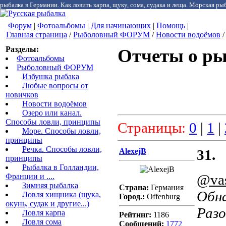
рыбалка в Германии. Как ловить карпа, щуку, сома, судака и леща. Морская рыб
Форум
|
Фотоальбомы
|
Для начинающих
|
Помощь
|
Главная страница
/
Рыболовный ФОРУМ
/
Новости водоёмов
/
Разделы:
Отчеты о ры
Фотоальбомы
Рыболовный ФОРУМ
Избушка рыбака
Любые вопросы от
новичков
Новости водоёмов
Озеро или канал.
Способы ловли, принципы
Страницы:
0
|
1
|
Море. Способы ловли,
принципы
Речка. Способы ловли,
AlexejB
31.
принципы
Рыбалка в Голландии,
@vas
Франции и ....
Зимняя рыбалка
Страна:
Германия
Обна
Ловля хищника (щука,
Город.:
Offenburg
окунь, судак и другие...)
Разо
Ловля карпа
Рейтинг:
1186
Ловля сома
Сообщений:
1772