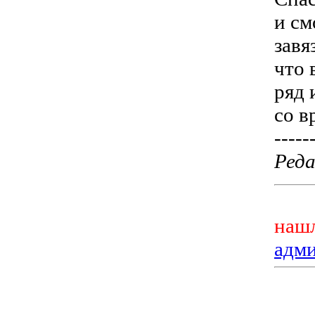
и см
завя
что 
ряд 
со в
-----
Реда
нашл
адм