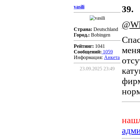
vasili
39.
@Wl
Страна:
Deutschland
Город.:
Bobingen
Спас
Рейтинг:
1041
меня
Сообщений:
1059
Информация:
Aнкета
отсу
кату
23.09.2025 23:49
фирм
норм
нашл
адм