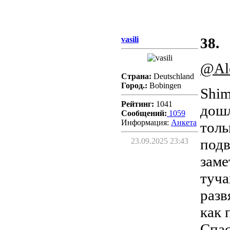
vasili
38.
@Al
Страна:
Deutschland
Город.:
Bobingen
Shim
Рейтинг:
1041
дошл
Сообщений:
1059
Информация:
Aнкета
толь
подв
23.09.2025 23:43
заме
туча
разв
как 
Спас