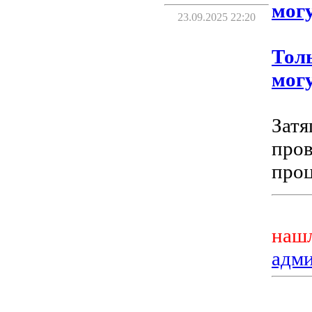
могу
23.09.2025 22:20
Тол
могу
Затя
пров
проц
нашл
адм