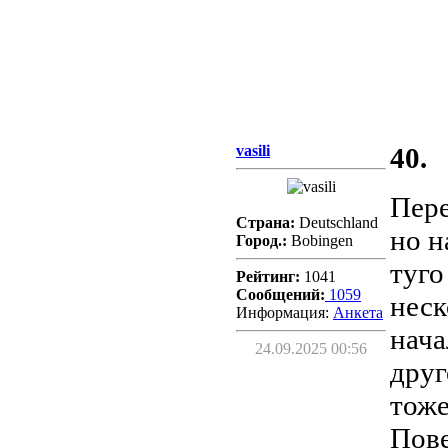
vasili
40.
Пере
Страна:
Deutschland
но н
Город.:
Bobingen
туго
Рейтинг:
1041
Сообщений:
1059
неск
Информация:
Aнкета
нача
24.09.2025 00:56
друг
тоже
Пове