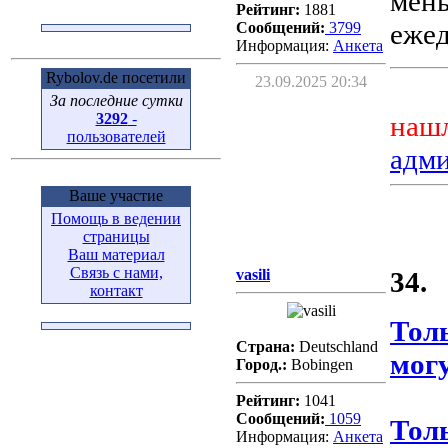
мень
Рейтинг:
1881
ежед
Сообщений:
3799
Информация:
Aнкета
Rybolov.de посетили
23.09.2025 20:34
За последние сутки
3292
-
нашл
пользователей
адм
Ваше участие
Помощь в ведении
страницы
Ваш материал
Связь с нами,
vasili
34.
контакт
Тол
Страна:
Deutschland
могу
Город.:
Bobingen
Рейтинг:
1041
Сообщений:
1059
Тол
Информация:
Aнкета