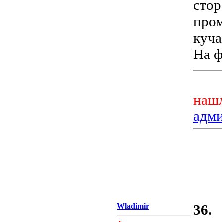
стор
пром
куча
На ф
нашл
адм
Wladimir
36.