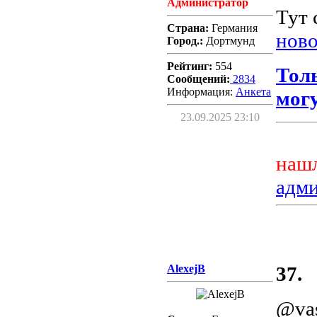
Администратор
Тут 
Страна:
Германия
ново
Город.:
Дортмунд
Рейтинг:
554
Тол
Сообщений:
2834
Информация:
Aнкета
могу
23.09.2025 23:10
нашл
адм
AlexejB
37.
@vas