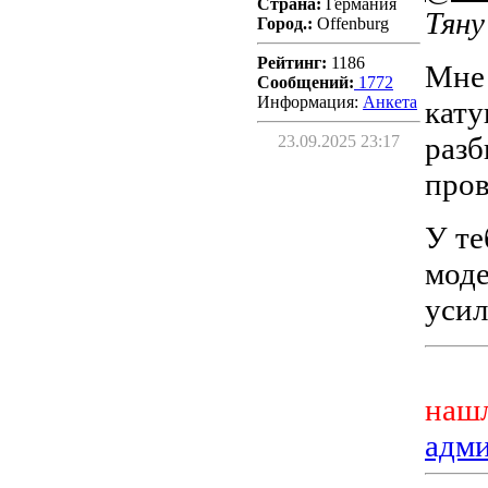
Страна:
Германия
Тяну
Город.:
Offenburg
Рейтинг:
1186
Мне
Сообщений:
1772
Информация:
Aнкета
кату
разб
23.09.2025 23:17
пров
У те
моде
усил
нашл
адм