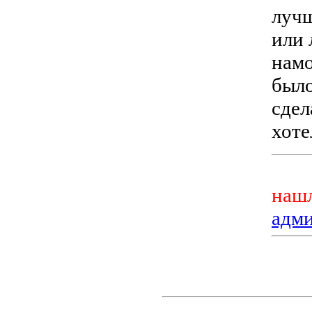
лучш
или 
намо
было
сдел
хоте
нашл
адм