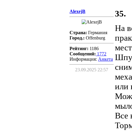
AlexejB
35.
На в
Страна:
Германия
прак
Город.:
Offenburg
мест
Рейтинг:
1186
Сообщений:
1772
Шпул
Информация:
Aнкета
сним
23.09.2025 22:57
меха
или 
Можн
мыло
Все 
Торм