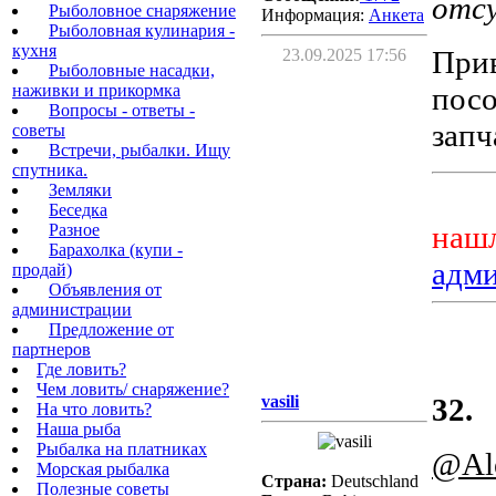
отсу
Рыболовное снаряжение
Информация:
Aнкета
Рыболовная кулинария -
кухня
Прив
23.09.2025 17:56
Рыболовные насадки,
наживки и прикормка
посо
Вопросы - ответы -
запч
советы
Встречи, рыбалки. Ищу
спутника.
Земляки
Беседка
нашл
Разное
Барахолка (купи -
адм
продай)
Объявления от
администрации
Предложение от
партнеров
Где ловить?
Чем ловить/ снаряжение?
vasili
32.
На что ловить?
Наша рыба
Рыбалка на платниках
@Al
Морская рыбалка
Страна:
Deutschland
Полезные советы