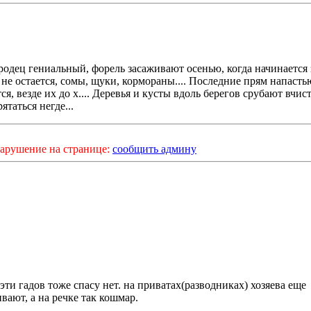
родец гениальный, форель засаживают осенью, когда начинается 
 не остается, сомы, щуки, кормораны.... Последние прям напасть
ся, везде их до х.... Деревья и кусты вдоль берегов срубают вчис
ятаться негде...
арушение на странице:
сообщить админу
 эти гадов тоже спасу нет. на приватах(разводниках) хозяева еще
вают, а на речке так кошмар.