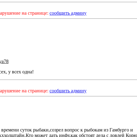
арушение на странице:
сообщить админу
ya78
сех, у всех одна!
арушение на странице:
сообщить админу
 времени суток рыбаки,созрел вопрос к рыбокам из Гамбурго и
ххолштайн.Кто может дать инфу,как обстоят дела с ловлей Кор