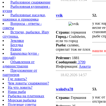
Рыболовное снаряжение
Рыболовная кулинария -
кухня
Рыболовные насадки,
vvik
52.
наживки и прикормка
у нас на
Вопросы - ответы -
весне ее
советы
становят
Встречи, рыбалки. Ищу
Страна:
германия
рыбе спр
спутника.
Город.:
Crailsheim,
Земляки
если то город
Беседка
Рыба:
салями,
Разное
сервелат тож не плох
нашли н
Барахолка (купи -
продай)
Рейтинг:
1881
Объявления от
Сообщений:
3799
администрации
Информация:
Aнкета
Предложение от
партнеров
18.02.2026 14:57
Где ловить?
Чем ловить/ снаряжение?
На что ловить?
wolodya78
53.
Наша рыба
Рыбалка на платниках
у нас от
Страна:
Германия
Морская рыбалка
отстрели
Полезные советы