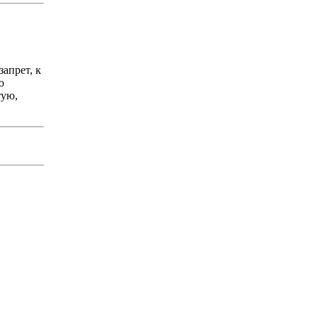
запрет, к
ю
тую,