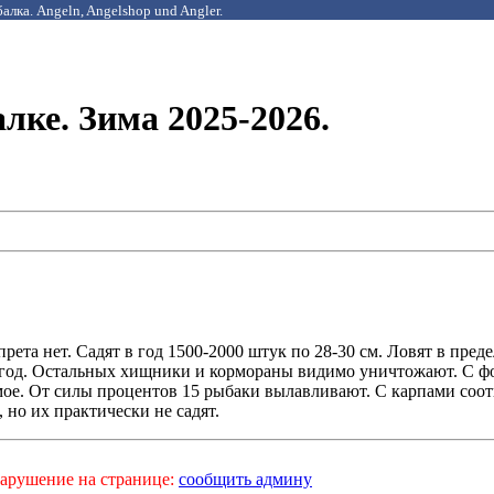
алка. Angeln, Angelshop und Angler.
лке. Зима 2025-2026.
прета нет. Садят в год 1500-2000 штук по 28-30 см. Ловят в пред
 год. Остальных хищники и кормораны видимо уничтожают. С ф
мое. От силы процентов 15 рыбаки вылавливают. С карпами соо
 но их практически не садят.
арушение на странице:
сообщить админу