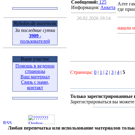
Сообщений:
125
Алте га
Информация:
Aнкета
где при
26.02.2026 19:14
Rybolov.de посетили
нашли н
За последние сутки
3909
-
пользователей
Ваше участие
Помощь в ведении
страницы
Страницы:
0
|
1
|
2
|
3
|
4
|
5
Ваш материал
Связь с нами,
контакт
Только зарегистрированные 
Зарегистрироваться вы можете
Любая перепечатка или использование материалов тольк