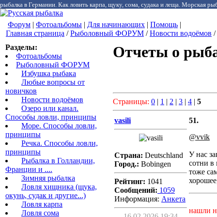
рыбалка в Германии. Как ловить карпа, щуку, сома, судака и леща. Морская рыб
Форум
|
Фотоальбомы
|
Для начинающих
|
Помощь
|
Главная страница
/
Рыболовный ФОРУМ
/
Новости водоёмов
/
Разделы:
Отчеты о рыба
Фотоальбомы
Рыболовный ФОРУМ
Избушка рыбака
Любые вопросы от
новичков
Новости водоёмов
Страницы:
0
|
1
|
2
|
3
|
4
|
5
Озеро или канал.
Способы ловли, принципы
vasili
51.
Море. Способы ловли,
принципы
@vvik
Речка. Способы ловли,
принципы
У нас за
Страна:
Deutschland
Рыбалка в Голландии,
сотни в
Город.:
Bobingen
Франции и ....
тоже са
Зимняя рыбалка
хорошее,
Рейтинг:
1041
Ловля хищника (щука,
Сообщений:
1059
окунь, судак и другие...)
Информация:
Aнкета
Ловля карпа
нашли н
Ловля сома
16.02.2026 19:34