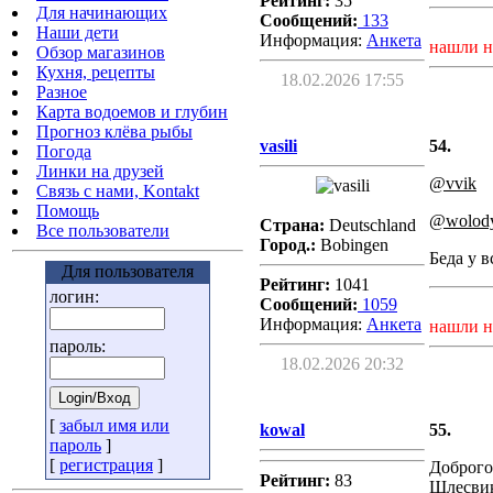
Рейтинг:
35
Для начинающих
Сообщений:
133
Наши дети
Информация:
Aнкета
нашли н
Обзор магазинов
Кухня, рецепты
18.02.2026 17:55
Разное
Карта водоемов и глубин
Прогноз клёва рыбы
vasili
54.
Погода
Линки на друзей
@vvik
Связь с нами, Kontakt
Помощь
@wolod
Страна:
Deutschland
Все пользователи
Город.:
Bobingen
Беда у в
Для пользователя
Рейтинг:
1041
логин:
Сообщений:
1059
Информация:
Aнкета
нашли н
пароль:
18.02.2026 20:32
[
забыл имя или
kowal
55.
пароль
]
[
регистрация
]
Доброго
Рейтинг:
83
Шлесвик