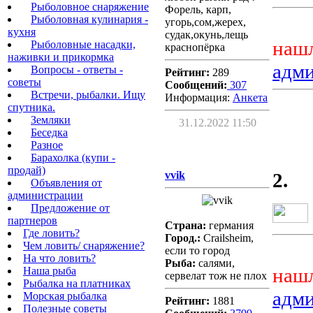
Рыболовное снаряжение
Форель, карп,
Рыболовная кулинария -
угорь,сом,жерех,
кухня
судак,окунь,лещь
нашл
Рыболовные насадки,
краснопёрка
наживки и прикормка
адм
Вопросы - ответы -
Рейтинг:
289
советы
Сообщений:
307
Встречи, рыбалки. Ищу
Информация:
Aнкета
спутника.
Земляки
31.12.2022 11:50
Беседка
Разное
Барахолка (купи -
продай)
vvik
2.
Объявления от
администрации
Предложение от
партнеров
Страна:
германия
Где ловить?
Город.:
Crailsheim,
Чем ловить/ снаряжение?
если то город
На что ловить?
Рыба:
салями,
нашл
Наша рыба
сервелат тож не плох
Рыбалка на платниках
адм
Морская рыбалка
Рейтинг:
1881
Полезные советы