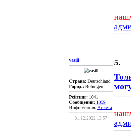
нашл
адм
vasili
5.
Тол
Страна:
Deutschland
могу
Город.:
Bobingen
Рейтинг:
1041
Сообщений:
1059
Информация:
Aнкета
нашл
31.12.2022 13:57
адм