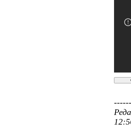
-----
Реда
12:5