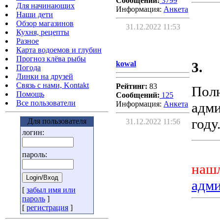
Сообщений:
3799
Для начинающих
Информация:
Aнкета
Наши дети
Обзор магазинов
31.12.2022 11:53
Кухня, рецепты
Разное
Карта водоемов и глубин
Прогноз клёва рыбы
kowal
3.
Погода
Линки на друзей
Связь с нами, Kontakt
Рейтинг:
83
Пол
Помощь
Сообщений:
125
Все пользователи
Информация:
Aнкета
адми
году.
Для пользователя
31.12.2022 11:56
логин:
пароль:
нашл
адм
[
забыл имя или
пароль
]
[
регистрация
]