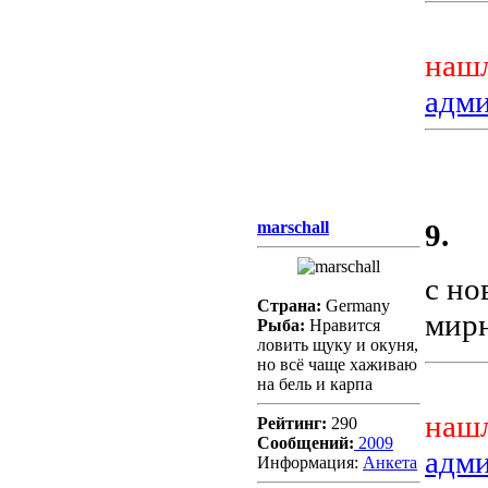
нашл
адм
marschall
9.
с но
Страна:
Germany
мир
Рыба:
Нравится
ловить щуку и окуня,
но всё чаще хаживаю
на бель и карпа
нашл
Рейтинг:
290
Сообщений:
2009
адм
Информация:
Aнкета