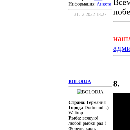
Всем
Информация:
Aнкета
побе
31.12.2022 18:27
нашл
адм
BOLODJA
8.
Страна:
Германия
Город.:
Dortmund :-)
Waltrop
Рыба:
всякую!
любой рыбки рад !
Форель, карп,