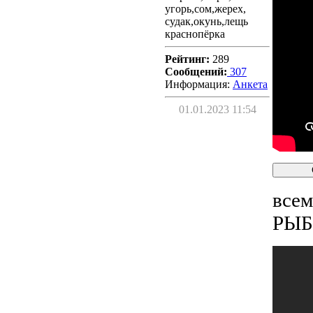
угорь,сом,жерех,
судак,окунь,лещь
краснопёрка
Рейтинг:
289
Сообщений:
307
Информация:
Aнкета
01.01.2023 11:54
всем
РЫБ