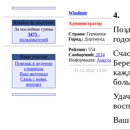
Wladimir
4.
Rybolov.de посетили
Администратор
Позд
За последние сутки
Страна:
Германия
3475
-
годо
Город.:
Дортмунд
пользователей
Рейтинг:
554
Счас
Сообщений:
2834
Ваше участие
Информация:
Aнкета
Бере
Помощь в ведении
страницы
кажд
31.12.2022 13:10
Ваш материал
Связь с нами,
боль
контакт
Удач
вос
Ваш