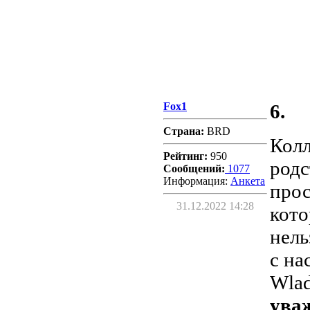
Fox1
6.
Страна:
BRD
Колл
Рейтинг:
950
родс
Сообщений:
1077
Информация:
Aнкета
прос
31.12.2022 14:28
кото
нель
с на
Wlad
ува