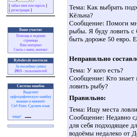
Тема: Как выбрать под
[
забыл имя или пароль
]
[
регистрация
]
Кёльна?
Сообщение: Помоги мн
рыбы. Я буду ловить с
Ваше участие
Помощь в ведении
быть дороже 50 евро. Е
страницы
Ваш материал
Связь с нами, контакт
Неправильно составл
Rybolov.de посетили
За последние сутки
Тема: У кого есть?
2913
- пользователей
Сообщение: Кто знает г
ловить рыбу?
Система ошибок
Выделите
Правильно:
орфографическую ошибку
мышью и нажмите
Ctrl+Enter. Сделаем язык
Тема: Ищу места ловл
Сообщение: Недавно c
чище!
для себя подходящее д
водоёмы недалеко от 