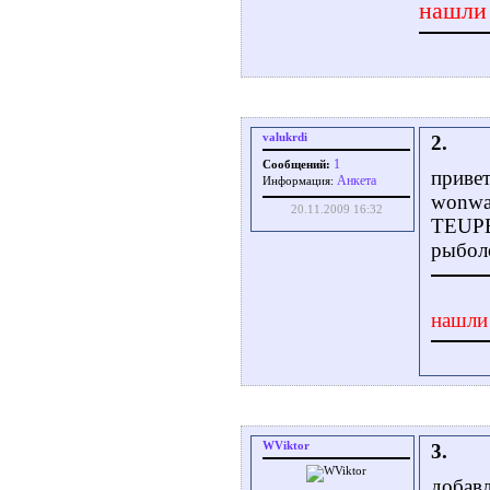
нашли
valukrdi
2.
1
Сообщений:
привет
Aнкета
Информация:
wonwa
20.11.2009 16:32
TEUPE
рыбол
нашли
WViktor
3.
добав