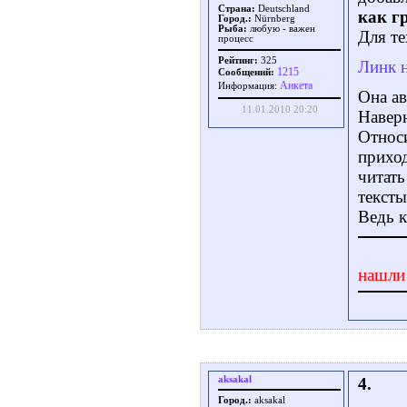
Страна:
Deutschland
как г
Город.:
Nürnberg
Рыба:
любую - важен
Для те
процесс
Рейтинг:
325
Линк н
1215
Сообщений:
Aнкета
Информация:
Она ав
11.01.2010 20:20
Навер
Относи
прихо
читат
тексты
Ведь к
нашли
aksakal
4.
Город.:
aksakal