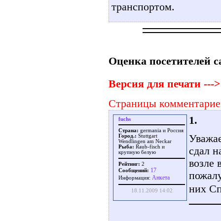
транспортом.
Оценка посетителей с
Версия для печати --->
Страницы комментарие
1.
fuchs
Страна:
germania и Россия
Уважае
Город.:
Stuttgart
Wendlingen am Neckar
Рыба:
Raub-fisch и
сдал н
крупную белую
возле 
Рейтинг:
2
17
Сообщений:
пожалу
Aнкета
Информация:
них С
18.11.2009 14:02