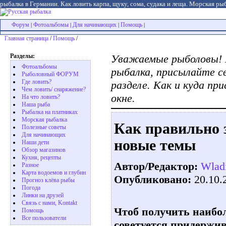
рыбалка в Германии. Как ловить карпа, щуку, сома, судака и леща. Морская рыб
Форум
Фотоальбомы
Для начинающих
Помощь
|
|
|
|
Главная страница
/
Помощь
/
Разделы:
Уважаемые рыболовы! 
Фотоальбомы
рыбалка, присылайте с
Рыболовный ФОРУМ
Где ловить?
разделе. Как и куда п
Чем ловить/ снаряжение?
окне.
На что ловить?
Наша рыба
Рыбалка на платниках
Морская рыбалка
Как правильно 
Полезные советы
Для начинающих
новые темы
Наши дети
Обзор магазинов
Кухня, рецепты
Автор/Редактор:
Wlad
Разное
Карта водоемов и глубин
Опубликовано:
20.10.
Прогноз клёва рыбы
Погода
Линки на друзей
Связь с нами, Kontakt
Чтоб получить наибол
Помощь
Все пользователи
советуется придержи