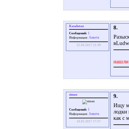
Kasahstan
8.
1
Сообщений:
Разыск
Aнкета
Информация:
вLudwi
22.04.2017 21:39
нашли
siman
9.
Ищу ме
1
Сообщений:
лодки 
Aнкета
Информация:
как с 
10.05.2017 17:57