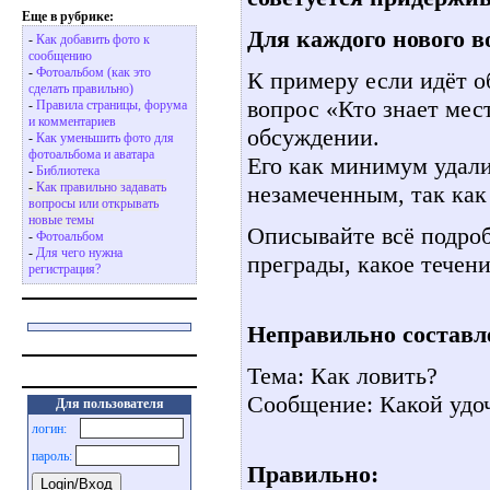
Еще в рубрике:
Для каждого нового в
-
Как добавить фото к
сообщению
-
Фотоальбом (как это
К примеру если идёт о
сделать правильно)
вопрос «Кто знает мес
-
Правила страницы, форума
и комментариев
обсуждении.
-
Как уменьшить фото для
фотоальбома и аватара
Его как минимум удали
-
Библиотека
-
Как правильно задавать
незамеченным, так как
вопросы или открывать
новые темы
Описывайте всё подроб
-
Фотоальбом
-
Для чего нужна
преграды, какое течени
регистрация?
Неправильно составл
Тема: Как ловить?
Сообщение: Какой удоч
Для пользователя
логин:
пароль:
Правильно: