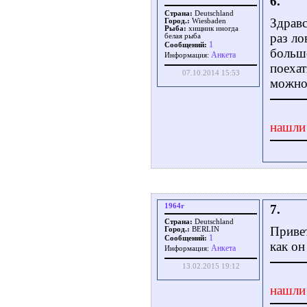
6.
Страна:
Deutschland
Здравс
Город.:
Wiesbaden
Рыба:
хищник иногда
раз ло
белая рыба
1
Сообщений:
больш
Aнкета
Информация:
поехат
07.10.2014 15:53
можно 
нашли
1964r
7.
Страна:
Deutschland
Привет
Город.:
BERLIN
1
Сообщений:
как он
Aнкета
Информация:
13.02.2015 19:12
нашли