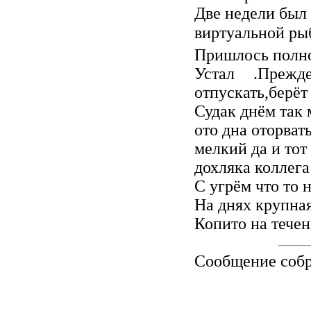
Две недели был 
виртуальной р
Пришлось полно
Устал
.Прежде 
отпускать,берёт
Судак днём так 
ото дна оторват
мелкий да и тот
дохляка коллега
С угрём что то 
На днях крупная
Копито на тече
Сообщение соб