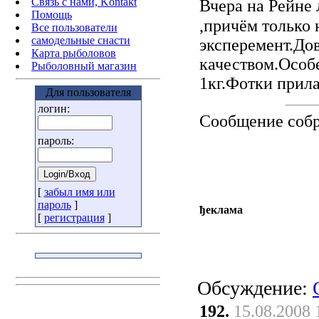
Связь с нами, Kontakt
Вчера на Рейне
Помощь
,причём только 
Все пользователи
самодельные снасти
эксперемент.Дов
Карта рыболовов
качеством.Особ
Рыболовный магазин
1кг.Фотки прил
Для пользователя
логин:
Сообщение соб
пароль:
[
забыл имя или
пароль
]
ђеклама
[
регистрация
]
Обсуждение:
192.
15.08.2008 