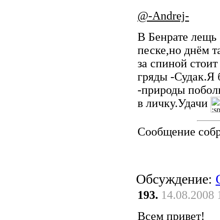
@-Andrej-
В Бенрате лещь 
песке,но днём т
за спиной стои
гряды -Судак.Я 
-природы побол
в личку.Удачи
Сообщение соб
Обсуждение:
193.
14.08.2008 
Всем привет!