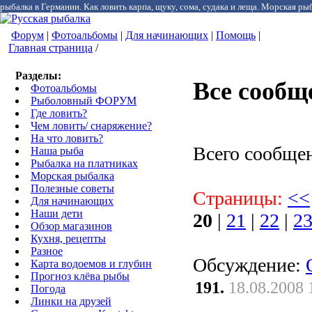
рыбалка в Германии. Как ловить карпа, щуку, сома, судака и леща. Морская рыб
Форум
|
Фотоальбомы
|
Для начинающих
|
Помощь
|
Главная страница
/
Разделы:
Все сообщ
Фотоальбомы
Рыболовный ФОРУМ
Где ловить?
Чем ловить/ снаряжение?
На что ловить?
Всего сообще
Наша рыба
Рыбалка на платниках
Морская рыбалка
Полезные советы
Страницы:
<<
Для начинающих
Наши дети
20
|
21
|
22
|
2
Обзор магазинов
Кухня, рецепты
Разное
Обсуждение:
Карта водоемов и глубин
Прогноз клёва рыбы
191.
18.08.2008 
Погода
Линки на друзей