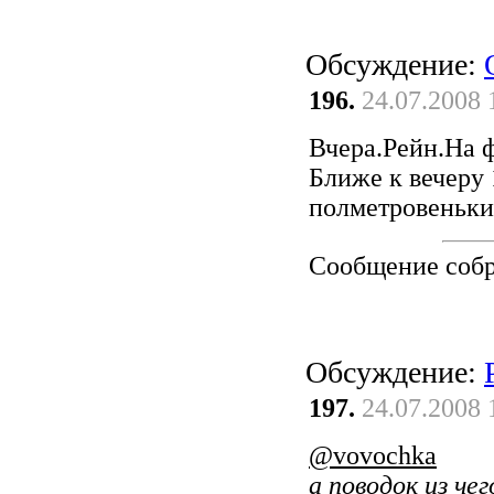
Обсуждение:
196.
24.07.2008 
Вчера.Рейн.На ф
Ближе к вечеру 
полметровеньк
Сообщение соб
Обсуждение:
197.
24.07.2008 
@vovochka
а поводок из чег