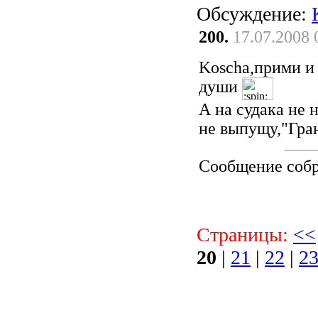
Обсуждение:
200.
17.07.2008 
Koscha,прими и 
души
А на судака не 
не выпущу,"Гра
Сообщение соб
Страницы:
<<
20
|
21
|
22
|
2