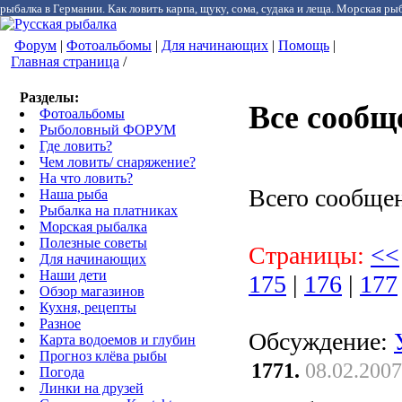
рыбалка в Германии. Как ловить карпа, щуку, сома, судака и леща. Морская рыб
Форум
|
Фотоальбомы
|
Для начинающих
|
Помощь
|
Главная страница
/
Разделы:
Все сообщ
Фотоальбомы
Рыболовный ФОРУМ
Где ловить?
Чем ловить/ снаряжение?
На что ловить?
Всего сообще
Наша рыба
Рыбалка на платниках
Морская рыбалка
Полезные советы
Страницы:
<<
Для начинающих
Наши дети
175
|
176
|
177
Обзор магазинов
Кухня, рецепты
Разное
Обсуждение:
Карта водоемов и глубин
Прогноз клёва рыбы
1771.
08.02.2007
Погода
Линки на друзей