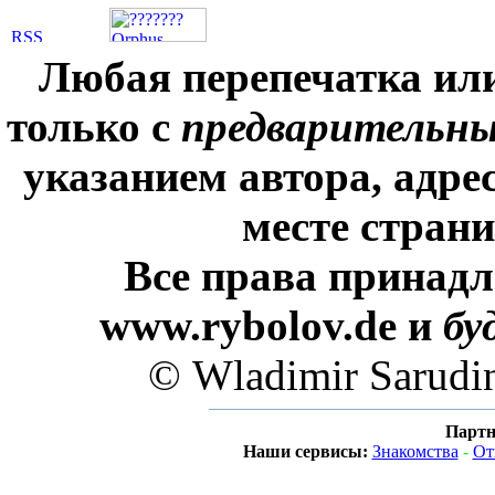
Любая перепечатка ил
только с
предварительн
указанием автора, адре
месте стран
Все права принадл
www.rybolov.de и
бу
© Wladimir Sarudi
Партн
Наши сервисы:
Знакомства
-
От