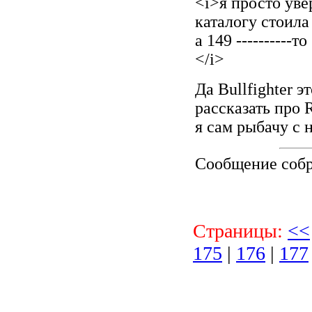
<i>я просто уве
каталогу стоила 
а 149 ----------
</i>
Да Bullfighter 
рассказать про 
я сам рыбачу с 
Сообщение соб
Страницы:
<<
175
|
176
|
177