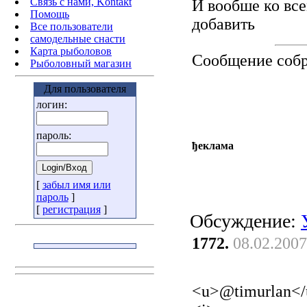
Связь с нами, Kontakt
И вообше ко все
Помощь
добавить
Все пользователи
самодельные снасти
Карта рыболовов
Сообщение соб
Рыболовный магазин
Для пользователя
логин:
пароль:
ђеклама
[
забыл имя или
пароль
]
[
регистрация
]
Обсуждение:
1772.
08.02.2007
<u>@timurlan</