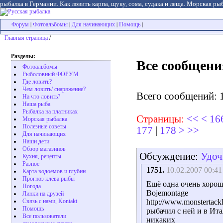
рыбалка в Германии. Как ловить карпа, щуку, сома, судака и леща. Морская рыб
Форум
Фотоальбомы
Для начинающих
Помощь
|
|
|
|
Главная страница
/
Разделы:
Все сообщени
Фотоальбомы
Рыболовный ФОРУМ
Где ловить?
Чем ловить/ снаряжение?
Всего сообщений: 
На что ловить?
Наша рыба
Рыбалка на платниках
Страницы:
<<
<
16
Морская рыбалка
Полезные советы
177
|
178
>
>>
Для начинающих
Наши дети
Обзор магазинов
Обсуждение:
Удоч
Кухня, рецепты
Разное
1751.
10.02.2007 00:41
Карта водоемов и глубин
Прогноз клёва рыбы
Ешё одна очень хорошо
Погода
Bojemontage
Линки на друзей
Связь с нами, Kontakt
http://www.monstertackl
Помощь
рыбачил с ней и в Ит
Все пользователи
никаких