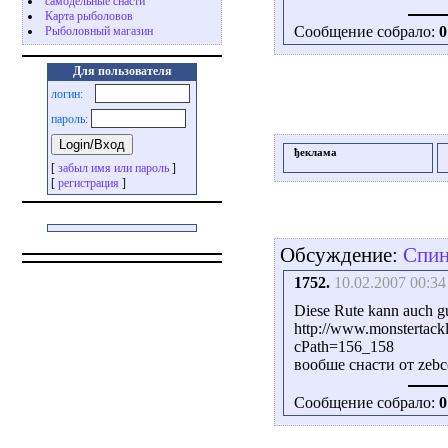
самодельные снасти
Карта рыболовов
Сообщение собрало:
0
Рыболовный магазин
Для пользователя
логин:
пароль:
ђеклама
[
забыл имя или пароль
]
[
регистрация
]
Обсуждение:
Спин
1752.
10.02.2007 00:34
Diese Rute kann auch g
http://www.monstertackl
cPath=156_158
вообше снасти от zeb
Сообщение собрало:
0