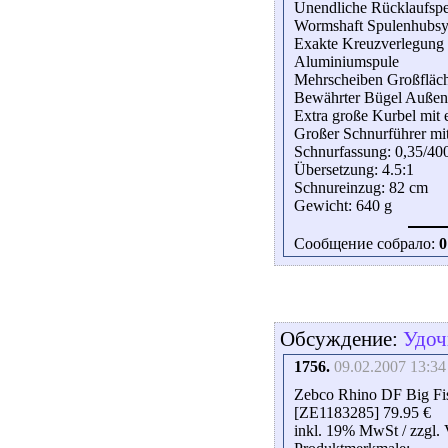
Unendliche Rücklaufspe
Wormshaft Spulenhubs
Exakte Kreuzverlegung 
Aluminiumspule
Mehrscheiben Großfläc
Bewährter Bügel Auße
Extra große Kurbel mit
Großer Schnurführer mit
Schnurfassung: 0,35/40
Übersetzung: 4.5:1
Schnureinzug: 82 cm
Gewicht: 640 g
Сообщение собрало:
0
Обсуждение:
Удоч
1756.
09.02.2007 13:34
Zebco Rhino DF Big Fi
[ZE1183285] 79.95 €
inkl. 19% MwSt / zzgl.