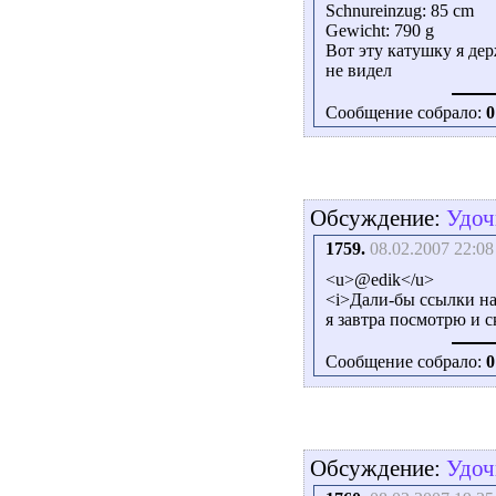
Schnureinzug: 85 cm
Gewicht: 790 g
Вот эту катушку я дер
не видел
Сообщение собрало:
0
Обсуждение:
Удоч
1759.
08.02.2007 22:08
<u>@edik</u>
<i>Дали-бы ссылки на
я завтра посмотрю и 
Сообщение собрало:
0
Обсуждение:
Удоч