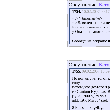
Обсуждение:
Кату
1754.
10.02.2007 00:17
<u>@timurlan</u>
<i>Доволен ты или не 
Как и катушкой так и
у Quantuma много чево
Сообщение собрало:
0
Обсуждение:
Кату
1755.
09.02.2007 13:59
Но вот на счет тогот к
году
потомучто доэтого я р
и Quantum Hypercast B
[QU0170065] 79.95 €
inkl. 19% MwSt / zzgl.
8 Edelstahlkugellager