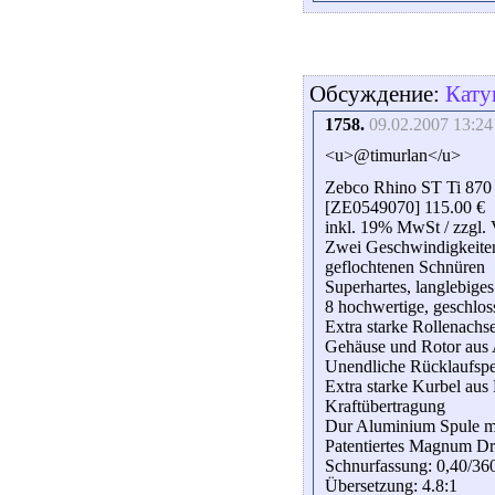
Обсуждение:
Кату
1758.
09.02.2007 13:24
<u>@timurlan</u>
Zebco Rhino ST Ti 870
[ZE0549070] 115.00 €
inkl. 19% MwSt / zzgl.
Zwei Geschwindigkeiten
geflochtenen Schnüren
Superhartes, langlebige
8 hochwertige, geschlos
Extra starke Rollenachse
Gehäuse und Rotor aus 
Unendliche Rücklaufspe
Extra starke Kurbel aus
Kraftübertragung
Dur Aluminium Spule mi
Patentiertes Magnum Dr
Schnurfassung: 0,40/36
Übersetzung: 4.8:1