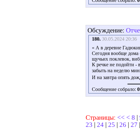
Сообщение собрало:
0
Обсуждение:
Отче
180.
30.05.2024 20:36
« А в деревне Гадюкин
Сегодня вообще дома 
щучьих поклевок, вибр
К речке не подойти -
забыть на неделю ми
И на завтра опять дож
Сообщение собрало:
0
Страницы:
<<
<
8
|
23
|
24
|
25
|
26
|
27