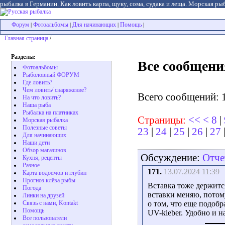
рыбалка в Германии. Как ловить карпа, щуку, сома, судака и леща. Морская рыб
Форум
Фотоальбомы
Для начинающих
Помощь
|
|
|
|
Главная страница
/
Разделы:
Все сообщени
Фотоальбомы
Рыболовный ФОРУМ
Где ловить?
Чем ловить/ снаряжение?
Всего сообщений: 
На что ловить?
Наша рыба
Рыбалка на платниках
Страницы:
<<
<
8
|
Морская рыбалка
Полезные советы
23
|
24
|
25
|
26
|
27
Для начинающих
Наши дети
Обзор магазинов
Обсуждение:
Отче
Кухня, рецепты
Разное
171.
13.07.2024 11:39
Карта водоемов и глубин
Прогноз клёва рыбы
Вставка тоже держитс
Погода
вставки меняю, потому
Линки на друзей
Связь с нами, Kontakt
о том, что еще подобр
Помощь
UV-kleber. Удобно и н
Все пользователи