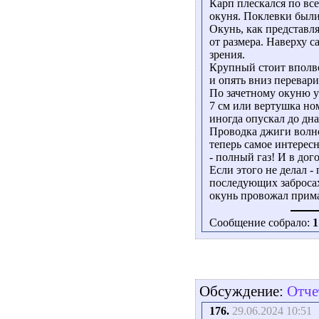
Карп плескался по все
окуня. Поклевки были,
Окунь, как представля
от размера. Наверху с
зрения.
Крупный стоит вполво
и опять вниз перевари
По зачетному окуню ус
7 см или вертушка ном
иногда опускал до дна
Проводка джиги волно
теперь самое интерес
- полный газ! И в дог
Если этого не делал 
последующих забросах
окунь провожал прима
Сообщение собрало:
1
Обсуждение:
Отче
176.
29.06.2024 10:51