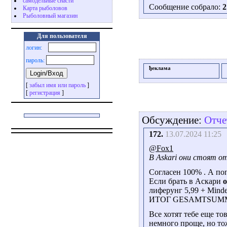
самодельные снасти
Сообщение собрало:
2
Карта рыболовов
Рыболовный магазин
Для пользователя
логин:
пароль:
ђеклама
[
забыл имя или пароль
]
[
регистрация
]
Обсуждение:
Отче
172.
13.07.2024 11:25
@Fox1
В Askari они стоят от
Согласен 100% . А по
Если брать в Аскари
лиферунг 5,99 + Minde
ИТОГ GESAMTSUMME
Все хотят тебе еще тов
немного проще, но тож