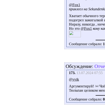
@Fox1
приклеел на Sekundenkl
Хватает обычного тер
подогрел зажигалкой 
Ниразу, никогда , нич
Но это
@Fox1
кому ка
Сообщение собрало:
1
Обсуждение:
Отче
173.
13.07.2024 07:55
@vvik
Аргументируй!
Чой
Тюльпан целиком меня
Сообщение собрало:
0