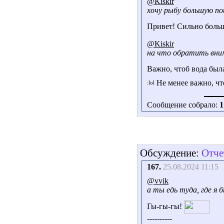
@Kiskir
хочу рыбу большую п
Привет! Сильно боль
@Kiskir
на что обратить вни
Важно, чтоб вода была
Не менее важно, чт
Сообщение собрало:
1
Обсуждение:
Отче
167.
25.08.2024 11:15
@vvik
а ты едь туда, где я 
Гы-гы-гы!
----------