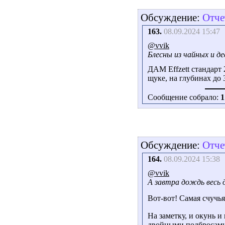
Обсуждение:
Отче
163.
08.09.2024 15:47
@vvik
Блесны из чайных и д
ДАМ Effzett стандарт 
щуке, на глубинах до 
Сообщение собрало:
1
Обсуждение:
Отче
164.
08.09.2024 15:38
@vvik
А завтра дождь весь д
Вот-вот! Самая счучь
На заметку, и окунь 
двойными подбросами.