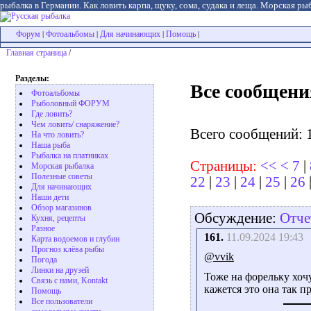
рыбалка в Германии. Как ловить карпа, щуку, сома, судака и леща. Морская рыб
Форум
Фотоальбомы
Для начинающих
Помощь
|
|
|
|
Главная страница
/
Разделы:
Все сообщени
Фотоальбомы
Рыболовный ФОРУМ
Где ловить?
Чем ловить/ снаряжение?
Всего сообщений: 
На что ловить?
Наша рыба
Рыбалка на платниках
Страницы:
<<
<
7
|
Морская рыбалка
Полезные советы
22
|
23
|
24
|
25
|
26
Для начинающих
Наши дети
Обзор магазинов
Обсуждение:
Отче
Кухня, рецепты
Разное
161.
11.09.2024 19:43
Карта водоемов и глубин
Прогноз клёва рыбы
@vvik
Погода
Линки на друзей
Тоже на форельку хочу
Связь с нами, Kontakt
кажется это она так п
Помощь
Все пользователи