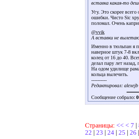
вставка какая-то дешё
Угу. Это скорее всего
ошибки. Чисто Sic хру
поломал. Очень капри
@vvik
А вставки не вылета
Именно в тюльпан я по
наверное штук 7-8 вк
колец от 16 до 40. Вс
делал пару лет назад, 
На одом удилище рама
кольца вылечить.
----------
Редактировал: alexejb 
Сообщение собрало:
0
Страницы:
<<
<
7
|
22
|
23
|
24
|
25
|
26