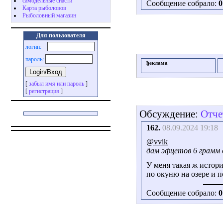
самодельные снасти
Сообщение собрало:
0
Карта рыболовов
Рыболовный магазин
Для пользователя
логин:
пароль:
ђеклама
[
забыл имя или пароль
]
[
регистрация
]
Обсуждение:
Отче
162.
08.09.2024 19:18
@vvik
дам эфцетов 6 грамм 
У меня такая ж истори
по окуню на озере и п
Сообщение собрало:
0