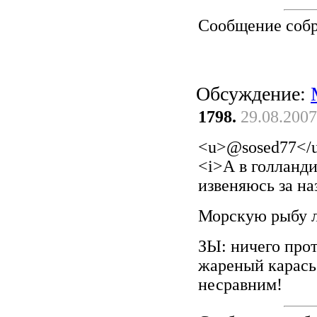
Сообщение соб
Обсуждение:
1798.
29.08.2007
<u>@sosed77</
<i>А в голланд
извеняюсь за на
Морскую рыбу ло
ЗЫ: ничего про
жареный карась
несравним!