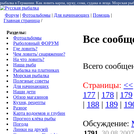
рыбалка в Германии. Как ловить карпа, щуку, сома, судака и леща. Морская рыб
Форум
|
Фотоальбомы
|
Для начинающих
|
Помощь
|
Главная страница
/
Разделы:
Все сообщ
Фотоальбомы
Рыболовный ФОРУМ
Где ловить?
Чем ловить/ снаряжение?
На что ловить?
Всего сообще
Наша рыба
Рыбалка на платниках
Морская рыбалка
Полезные советы
Страницы:
<<
Для начинающих
Наши дети
177
|
178
|
179
Обзор магазинов
|
188
|
189
|
19
Кухня, рецепты
Разное
Карта водоемов и глубин
Прогноз клёва рыбы
Обсуждение:
Погода
Линки на друзей
1791.
30.08.2007