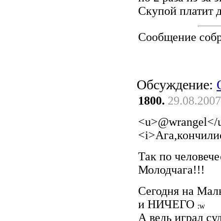
Скупой платит
Сообщение соб
Обсуждение:
1800.
29.08.2007
<u>@wrangel</
<i>Ага,кончили
Так по человече
Молодчага!!!
Сегодня на Маль
и НИЧЕГО
А ведь играл су