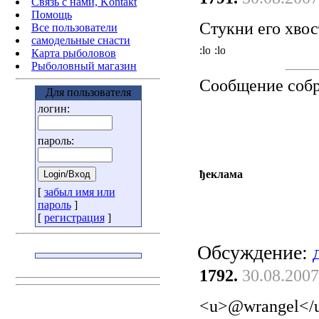
Связь с нами, Kontakt
Помощь
Стукни его хвос
Все пользователи
самодельные снасти
Карта рыболовов
Рыболовный магазин
Сообщение соб
Для пользователя
логин:
пароль:
ђеклама
[
забыл имя или
пароль
]
[
регистрация
]
Обсуждение:
1792.
30.08.2007
<u>@wrangel</