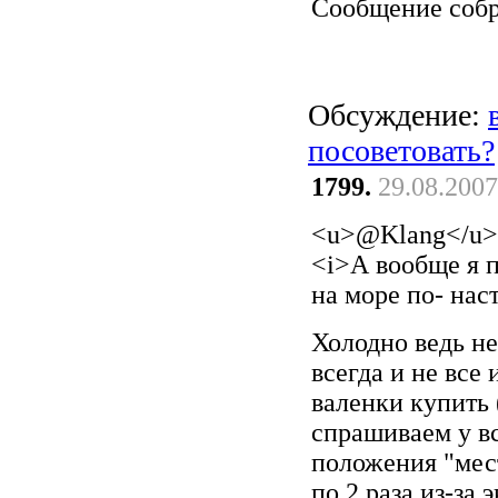
Сообщение соб
Обсуждение:
посоветовать?
1799.
29.08.2007
<u>@Klang</u>
<i>А вообще я п
на море по- нас
Холодно ведь не
всегда и не все
валенки купить 
спрашиваем у в
положения "мест
по 2 раза из-за