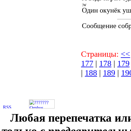
Один окунёк уш
Сообщение соб
Страницы:
<<
177
|
178
|
179
|
188
|
189
|
19
Любая перепечатка ил
только с
предварительн