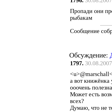
1796.
30.08.2007
Пропади они про
рыбакам
Сообщение соб
Обсуждение:
1797.
30.08.2007
<u>@marschall<
а вот книжёнка 
ооочень полезна
Может есть воз
всех?
Думаю, что не т