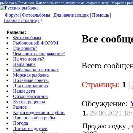
рыбалка в Германии. Как ловить карпа, щуку, сома, судака и леща. Морская рыб
Форум
|
Фотоальбомы
|
Для начинающих
|
Помощь
|
Главная страница
/
Разделы:
Все сообщ
Фотоальбомы
Рыболовный ФОРУМ
Где ловить?
Чем ловить/ снаряжение?
На что ловить?
Всего сообщен
Наша рыба
Рыбалка на платниках
Морская рыбалка
Полезные советы
Страницы:
1
|
Для начинающих
Наши дети
Обзор магазинов
Обсуждение:
Кухня, рецепты
Разное
1.
29.06.2021 18
Карта водоемов и глубин
Прогноз клёва рыбы
Погода
Продаю лодку , 
Линки на друзей