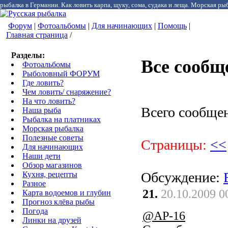
рыбалка в Германии. Как ловить карпа, щуку, сома, судака и леща. Морская рыб
Форум
|
Фотоальбомы
|
Для начинающих
|
Помощь
|
Главная страница
/
Разделы:
Все сообщ
Фотоальбомы
Рыболовный ФОРУМ
Где ловить?
Чем ловить/ снаряжение?
На что ловить?
Всего сообще
Наша рыба
Рыбалка на платниках
Морская рыбалка
Полезные советы
Страницы:
<<
Для начинающих
Наши дети
Обзор магазинов
Обсуждение:
Кухня, рецепты
Разное
21.
20.10.2009 0
Карта водоемов и глубин
Прогноз клёва рыбы
Погода
@AP-16
Линки на друзей