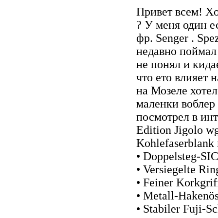
Привет всем! Xо
? У меня один е
фр. Senger . Spe
недавно поймал 
не понял и кида
что ето влияет 
на Мозеле хотел
маленки воблер 
посмотрел в ин
Edition Jigolo w
Kohlefaserblank 
• Doppelsteg-SI
• Versiegelte Ri
• Feiner Korkgrif
• Metall-Hakenö
• Stabiler Fuji-S