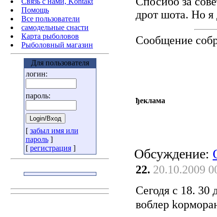
Спосибо за сове
Связь с нами, Kontakt
Помощь
дрот шота. Но я
Все пользователи
самодельные снасти
Карта рыболовов
Сообщение соб
Рыболовный магазин
Для пользователя
логин:
пароль:
ђеклама
[
забыл имя или
пароль
]
[
регистрация
]
Обсуждение:
22.
20.10.2009 0
Сегодя с 18. 30
воблер kорморан