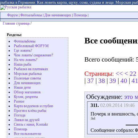
рыбалка в Германии. Как ловить карпа, щуку, сома, судака и леща. Морская рыб
Форум
Фотоальбомы
Для начинающих
Помощь
|
|
|
|
Главная страница
/
Разделы:
Все сообщени
Фотоальбомы
Рыболовный ФОРУМ
Где ловить?
Чем ловить/ снаряжение?
Всего сообщений: 
На что ловить?
Наша рыба
Рыбалка на платниках
Страницы:
<<
<
22
Морская рыбалка
Полезные советы
|
37
|
38
|
39
|
40
|
4
Для начинающих
Наши дети
Обзор магазинов
Обсуждение:
это 
Кухня, рецепты
Разное
311.
02.09.2014 19:46
Карта водоемов и глубин
Прогноз клёва рыбы
Почерк и внешность, о
Погода
Линки на друзей
Связь с нами, Kontakt
Помощь
Сообщение собрало:
0
Все пользователи