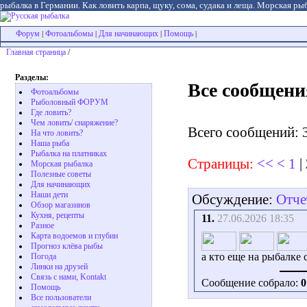
рыбалка в Германии. Как ловить карпа, щуку, сома, судака и леща. Морская рыб
Форум
Фотоальбомы
Для начинающих
Помощь
|
|
|
|
Главная страница
/
Разделы:
Все сообщени
Фотоальбомы
Рыболовный ФОРУМ
Где ловить?
Чем ловить/ снаряжение?
Всего сообщений: 
На что ловить?
Наша рыба
Рыбалка на платниках
Страницы:
<<
<
1
|
Морская рыбалка
Полезные советы
Для начинающих
Наши дети
Обсуждение:
Отче
Обзор магазинов
Кухня, рецепты
11.
27.06.2026 18:35
Разное
Карта водоемов и глубин
Прогноз клёва рыбы
а кто еще на рыбалке
Погода
Линки на друзей
Связь с нами, Kontakt
Сообщение собрало:
0
Помощь
Все пользователи