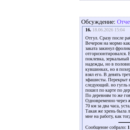
Обсуждение:
Отче
16.
18.06.2026 15:04
Отгул. Сразу после ра
Вечером на мормо как
заката закинул фролик
отгоризонтировался. 
поклевка, зеркальный 
надежды, но в половин
кувшинках, но я похе
взял его. В девять тр
хфашисты. Перекрыт в
следующий. но гугль н
пошел по карте по де
По деревням то же го
Одновременно через ж
70 км за два часа, уста
Такая же хрень была л
мне на работу, как то
Сообщение собрало:
1