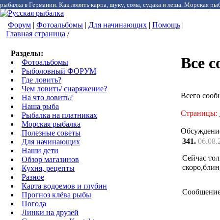
рыбалка в Германии. Как ловить карпа, щуку, сома, судака и леща. Морская рыб
Форум
|
Фотоальбомы
|
Для начинающих
|
Помощь
|
Главная страница
/
Разделы:
Все 
Фотоальбомы
Рыболовный ФОРУМ
Где ловить?
Чем ловить/ снаряжение?
Всего сооб
На что ловить?
Наша рыба
Страницы:
Рыбалка на платниках
Морская рыбалка
Обсуждени
Полезные советы
341.
06.08.
Для начинающих
Наши дети
Сейчас тол
Обзор магазинов
скоро,блин,
Кухня, рецепты
Разное
Карта водоемов и глубин
Сообщение
Прогноз клёва рыбы
Погода
Линки на друзей