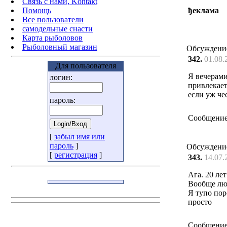
Связь с нами, Kontakt
Помощь
ђеклама
Все пользователи
самодельные снасти
Карта рыболовов
Рыболовный магазин
Обсуждени
342.
01.08.
Для пользователя
Я вечерами
логин:
привлекает
если уж че
пароль:
Сообщение
[
забыл имя или
пароль
]
Обсуждени
[
регистрация
]
343.
14.07.
Ага. 20 ле
Вообще люб
Я тупо пор
просто
Сообщение