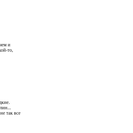
чем и
кой-то,
дкие.
лин...
не так все