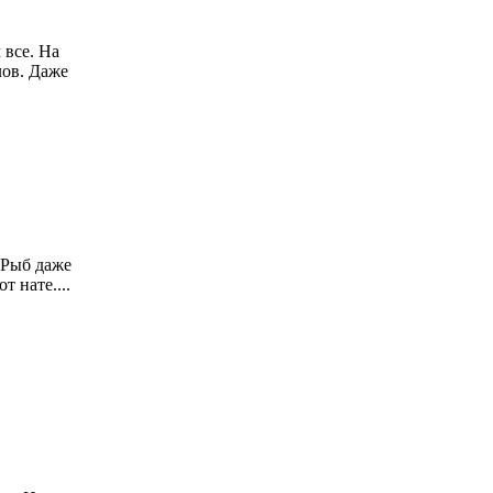
 все. На
лов. Даже
 Рыб даже
т нате....