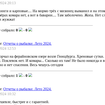
2024 20:13
инги и карповые.... На мормо трёх с мизинец выманил и на этом
ёрах комара нет, а вот в баварии.... Там заболочено. Жопа. Нет с
ни жужжат
 собрало:
0
-
0
е:
Отчеты о рыбалке. Лето 2024.
2024 12:53
орчал на ферайновском озере возле Гюнцбурга. Хреновые сутки.
. Поклевок нет. И комары... Сколько их там! Не было никогда и во
о и нет спасения. Весь чешусь сегодня
 собрало:
1
-
0
е:
Отчеты о рыбалке. Лето 2024.
2024 10:32
шевле, быстрее и с гарантией.