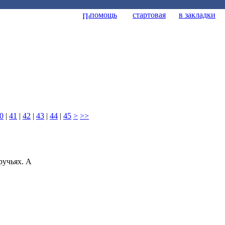
помощь
стартовая
в закладки
0
|
41
|
42
|
43
|
44
|
45
>
>>
ручьях. А