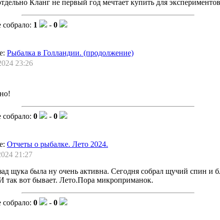
тдельно Кланг не первый год мечтает купить для экспериментов..
 собрало:
1
-
0
е:
Рыбалка в Голландии. (продолжение)
2024 23:26
но!
 собрало:
0
-
0
е:
Отчеты о рыбалке. Лето 2024.
2024 21:27
зад щука была ну очень активна. Сегодня собрал щучий спин и бл
И так вот бывает. Лето.Пора микроприманок.
 собрало:
0
-
0