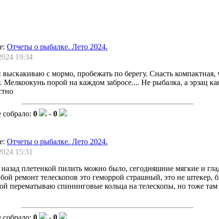
е:
Отчеты о рыбалке. Лето 2024.
2024 19:34
 выскакиваю с мормо, пробежать по берегу. Снасть компактная, 
. Мелкоокунь порой на каждом забросе.... Не рыбалка, а эрзац ка
стно
 собрало:
0
-
0
е:
Отчеты о рыбалке. Лето 2024.
2024 15:31
т назад плетенкой пилить можно было, сегодняшние мягкие и гла
ой ремонт телескопов это геморрой страшный, это не штекер, б
ой перематываю спининговые кольца на телескопы, но тоже там 
 собрало:
0
-
0