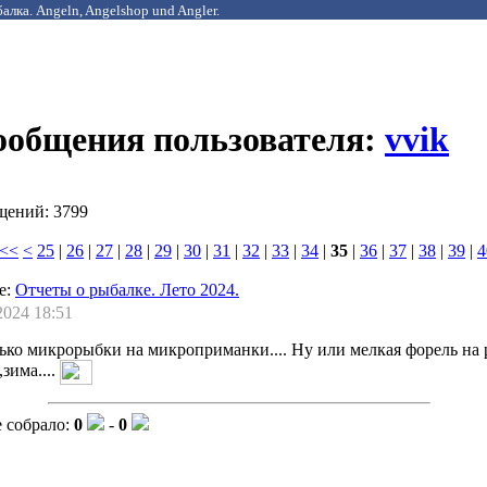
алка. Angeln, Angelshop und Angler.
сообщения пользователя:
vvik
щений: 3799
<<
<
25
|
26
|
27
|
28
|
29
|
30
|
31
|
32
|
33
|
34
|
35
|
36
|
37
|
38
|
39
|
4
е:
Отчеты о рыбалке. Лето 2024.
2024 18:51
ько микрорыбки на микроприманки.... Ну или мелкая форель на 
зима....
 собрало:
0
-
0