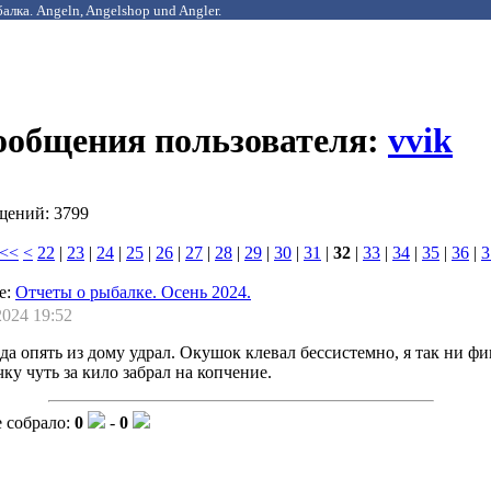
алка. Angeln, Angelshop und Angler.
сообщения пользователя:
vvik
щений: 3799
<<
<
22
|
23
|
24
|
25
|
26
|
27
|
28
|
29
|
30
|
31
|
32
|
33
|
34
|
35
|
36
|
3
е:
Отчеты о рыбалке. Осень 2024.
2024 19:52
еда опять из дому удрал. Окушок клевал бессистемно, я так ни фи
ку чуть за кило забрал на копчение.
 собрало:
0
-
0