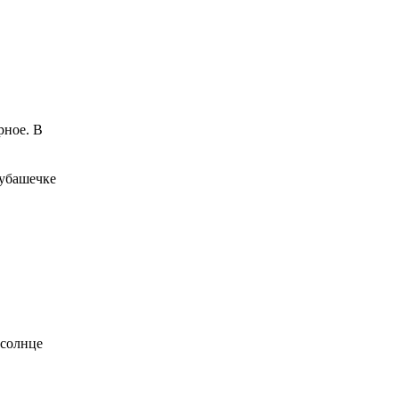
рное. В
рубашечке
 солнце