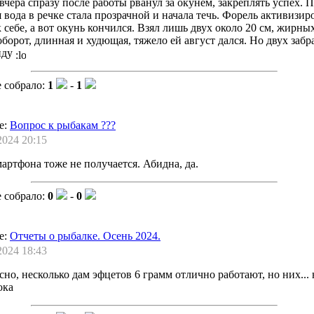
вчера спразу после работы рванул за окунем, закреплять успех. 
 вода в речке стала прозрачной и начала течь. Форель активизир
к себе, а вот окунь кончился. Взял лишь двух около 20 см, жирны
оборот, длинная и худющая, тяжело ей август дался. Но двух забр
йду
 собрало:
1
-
1
е:
Вопрос к рыбакам ???
2024 20:15
мартфона тоже не получается. Абидна, да.
 собрало:
0
-
0
е:
Отчеты о рыбалке. Осень 2024.
2024 18:43
сно, несколько дам эфцетов 6 грамм отлично работают, но них... 
ока