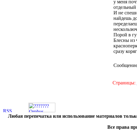
у меня поч
отдельный 
И не спеши
найдешь до
переделаеш
нескользюч
Порой в гу
Блесны из 
красноперк
сразу коряг
Сообщение
Страницы:
Любая перепечатка или использование материалов тольк
Все права пр