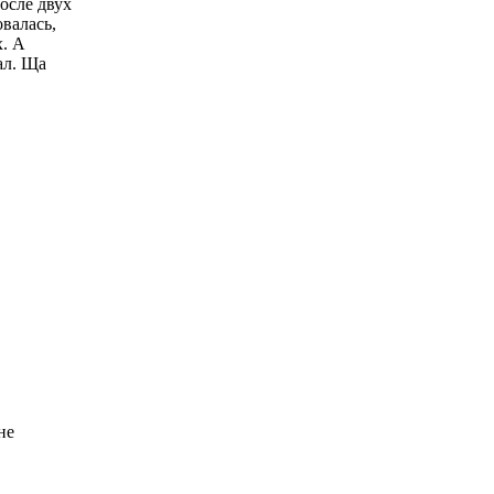
После двух
овалась,
х. А
ал. Ща
не