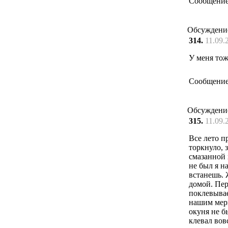
Сообщение
Обсуждени
314.
11.09.
У меня тож
Сообщение
Обсуждени
315.
11.09.
Все лето п
торкнуло, 
смазанной 
не был я н
встанешь. 
домой. Перв
поклевывае
нашим мерк
окуня не б
клевал вов