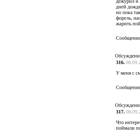
дежурил и 
дней дождя
но пока та
форель, на
жарить по
Сообщение
Обсуждени
316.
08.09.
У меня с с
Сообщение
Обсуждени
317.
08.09.
Что интере
поймали п