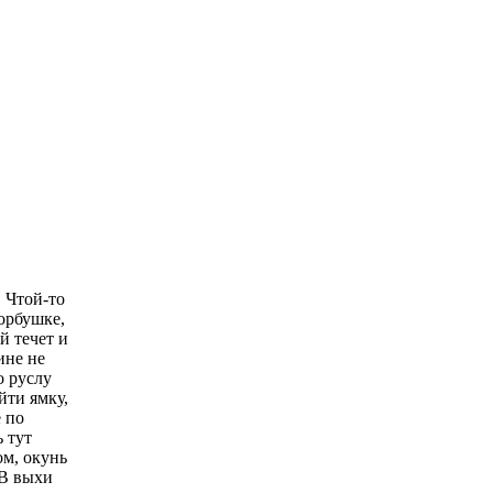
 Чтой-то
орбушке,
й течет и
ине не
о руслу
йти ямку,
е по
 тут
ом, окунь
 В выхи