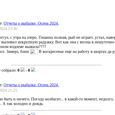
е:
Отчеты о рыбалке. Осень 2024.
2024 13:36
тгул, с утра на озеро. Тишина полная, рыб не играет, устал, наве
я выловил некрупную радужку. Вот как она с весны в нешуточно
анном водоеме выжила????
все. Замерз, блин
В воскресенье еще на работу в шортах да 
 собрало:
0
-
0
е:
Отчеты о рыбалке. Осень 2024.
2024 21:25
о быть и ничего. Погоду колбасит... в какой-то момент, недолго,
.. А так холодно и дождь