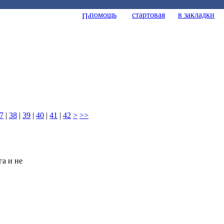
помощь
стартовая
в закладки
7
|
38
|
39
|
40
|
41
|
42
>
>>
га и не