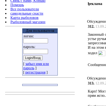
Связь с нами, Kontakt
ђеклама
Помощь
Все пользователи
самодельные снасти
Карта рыболовов
Обсуждени
Рыболовный магазин
312.
13.09.
Для пользователя
Законный о
логин:
устье ручь
запрессов
пароль:
И на этом 
ходил
[
забыл имя или
Сообщение
пароль
]
[
регистрация
]
Обсуждени
313.
12.09.
Карп! Могл
прям жгло.