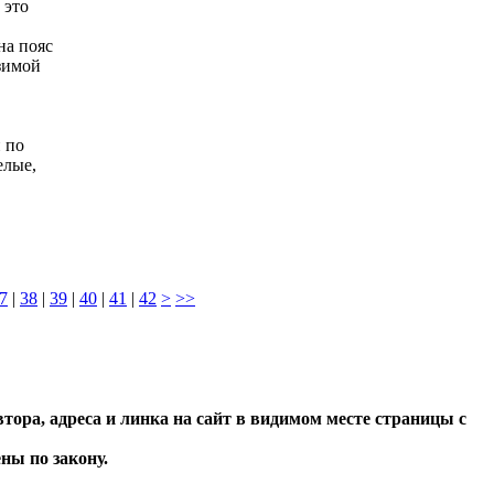
 это
на пояс
зимой
 по
елые,
7
|
38
|
39
|
40
|
41
|
42
>
>>
тора, адреса и линка на сайт в видимом месте страницы с
ы по закону.