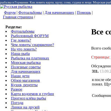
рыбалка в Германии. Как ловить карпа, щуку, сома, судака и леща. Морская рыб
Форум
|
Фотоальбомы
|
Для начинающих
|
Помощь
|
Главная страница
/
Разделы:
Все 
Фотоальбомы
Рыболовный ФОРУМ
Где ловить?
Чем ловить/ снаряжение?
Всего сооб
На что ловить?
Наша рыба
Страницы:
Рыбалка на платниках
Морская рыбалка
Обсуждени
Полезные советы
311.
13.09.
Для начинающих
Наши дети
я после об
Обзор магазинов
понял. Щуч
Кухня, рецепты
Разное
Карта водоемов и глубин
Сообщение
Прогноз клёва рыбы
Погода
Линки на друзей