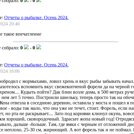
 собрало:
0
-
0
е:
Отчеты о рыбалке. Осень 2024.
2024 20:46
е такое впечатление
 собрало:
0
-
0
е:
Отчеты о рыбалке. Осень 2024.
2024 16:06
робродил с мормыхами, ловил хрень и вкус рыбы забывать начал.
захотелось вспомнить вкус свежекопченой форели да на черной г
хреном.... Кудыть пойти? Дак блин возле дома, в 500 метрах руче
а нем лет 5 точно. Построили шнельку, теперь просто так на обоч
Жена отвезла в соседнюю деревню, оставила у моста и пошел я п
ое - воды так мало, что она уже не течет, стоит. Форель, если на
т, но рта не раскрывает.... Зато под корнями клюнул окунь, вовс
м хороший, сковородочный. Здрасьте жопа новый год! Отродясь
ывало, дальше -больше. Там, где ямки с черным от отложений дн
се неплохо, 25-30 см, жирнющий. А вот форель так и не поймал.