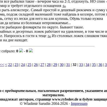
ти все рыбалки такие - вечером часа на 2-3, отдохнуть. НО спин -
мир и требует отдельного оснащения
 рыть алиэксперс. Самый простой и дешевый рюкзачек и сумку 
ма, подсак складной маленький тоже найдешь в келлере, потом 
ь, сетку из лески для него на али купишь. Обувь только нужна
ая да штаны из болоньки непромокаемые...
гле рыбацкие фломаркты по округе. Бывают такие.
чайных и десертных ложек работают на удивление, в том числе и
е. Напросись в гости к теще
Из столовых ложек слишком тяж
и на дне находят.
 собрало:
0
-
0
<<
<
22
|
23
|
24
|
25
|
26
|
27
|
28
|
29
|
30
|
31
|
32
|
33
|
34
|
35
|
36
|
3
о с
предварительным, письменным
разрешением, указанием ав
материалом.
инадлежат авторам, странице www.rybolov.de и
будут
защищен
© Wladimir Sarudin 2004-2026 ·
Impressum