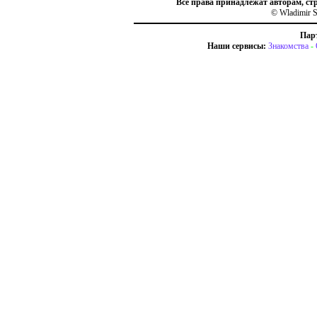
Все права принадлежат авторам, ст
© Wladimir S
Пар
Наши сервисы:
Знакомства
-