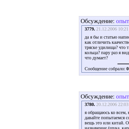
Обсуждение:
опыт
3779.
21.12.2006 10:21
да я бы и статью напи
как отличить каачест
тряске удилища? что 
кольца? пару раз я ви
что думает?
Сообщение собрало:
0
Обсуждение:
опыт
3780.
20.12.2006 22:03
я обращаюсь ко всем,
давайте попытаемся с
вещь это или китай. 
назначение (щука, карп