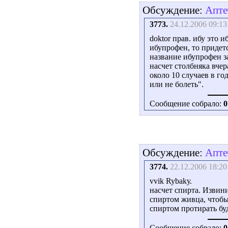
Обсуждение:
Апте
3773.
24.12.2006 09:13
doktor прав. ибу это 
ибупрофен, то придетс
название ибупрофен з
насчет столбняка вчер
около 10 случаев в го
или не болеть".
Сообщение собрало:
0
Обсуждение:
Апте
3774.
22.12.2006 18:20
vvik Rybakу.
насчет спирта. Извини
спиртом живца, чтобы
спиртом протирать буд
Сообщение собрало:
0