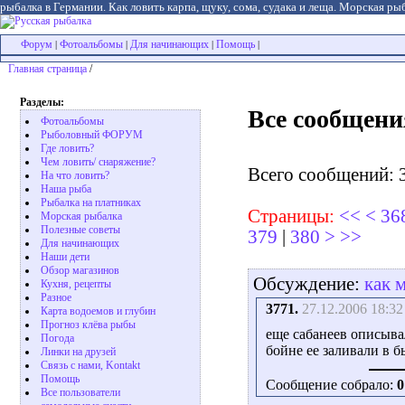
рыбалка в Германии. Как ловить карпа, щуку, сома, судака и леща. Морская рыб
Форум
Фотоальбомы
Для начинающих
Помощь
|
|
|
|
Главная страница
/
Разделы:
Все сообщени
Фотоальбомы
Рыболовный ФОРУМ
Где ловить?
Чем ловить/ снаряжение?
Всего сообщений: 
На что ловить?
Наша рыба
Рыбалка на платниках
Страницы:
<<
<
36
Морская рыбалка
Полезные советы
379
|
380
>
>>
Для начинающих
Наши дети
Обзор магазинов
Обсуждение:
как 
Кухня, рецепты
Разное
3771.
27.12.2006 18:32
Карта водоемов и глубин
Прогноз клёва рыбы
еще сабанеев описыва
Погода
бойне ее заливали в б
Линки на друзей
Связь с нами, Kontakt
Помощь
Сообщение собрало:
0
Все пользователи