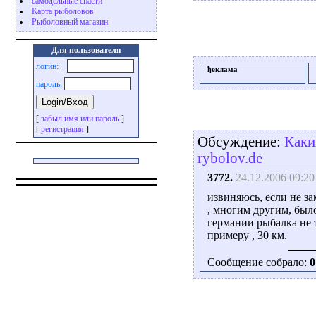
самодельные снасти
Карта рыболовов
Рыболовный магазин
Для пользователя
логин:
ђеклама
пароль:
[
забыл имя или пароль
]
[
регистрация
]
Обсуждение:
Каки
rybolov.de
3772.
24.12.2006 09:20
извиняюсь, если не за
, многим другим, было
германии рыбалка не 
примеру , 30 км.
Сообщение собрало:
0