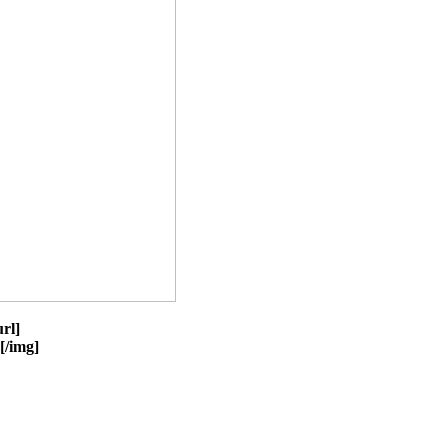
rl]
[/img]