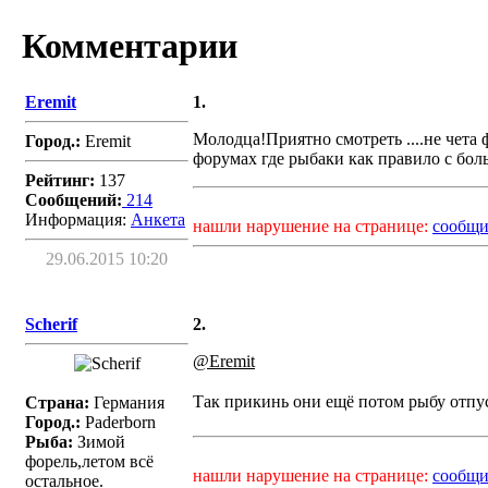
Комментарии
Eremit
1.
Молодца!Приятно смотреть ....не чета
Город.:
Eremit
форумах где рыбаки как правило с боль
Рейтинг:
137
Сообщений:
214
Информация:
Aнкета
нашли нарушение на странице:
сообщи
29.06.2015 10:20
Scherif
2.
@Eremit
Так прикинь они ещё потом рыбу отп
Страна:
Германия
Город.:
Paderborn
Рыба:
Зимой
форель,летом всё
нашли нарушение на странице:
сообщи
остальное.