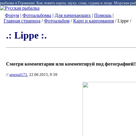
рыбалка в Германии. Как ловить карпа, щуку, сома, судака и леща. Морская рыб
Форум
|
Фотоальбомы
|
Для начинающих
|
Помощь
|
Главная страница
/
Фотоальбом
/
Карп и карпомания
/ Lippe /
.: Lippe :.
Смотри комментарии или комментируй под фотографией!!
//
arsenal171
, 22.06.2015, 9:59