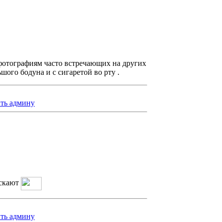
 фотографиям часто встречающих на других
шого бодуна и с сигаретой во рту .
ть админу
ускают
ть админу