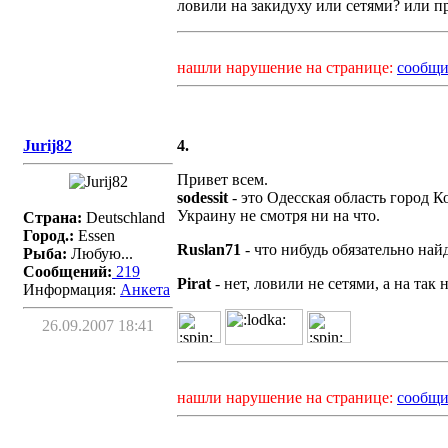
ловили на закидуху или сетями? или п
нашли нарушение на странице:
сообщи
Jurij82
4.
Привет всем.
sodessit
- это Одесская область город 
Украину не смотря ни на что.
Страна:
Deutschland
Город.:
Essen
Ruslan71
- что нибудь обязательно найд
Рыба:
Любую...
Сообщений:
219
Pirat
- нет, ловили не сетями, а на та
Информация:
Aнкета
26.09.2007 18:41
нашли нарушение на странице:
сообщи