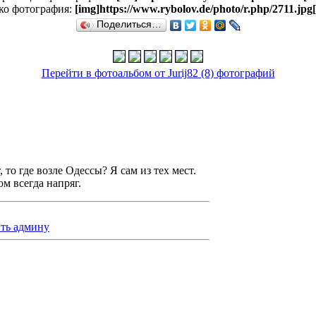
ко фотография:
[img]https://www.rybolov.de/photo/r.php/2711.jpg[
Поделиться…
Перейти в фотоальбом от Jurij82 (8) фотографий
 то где возле Одессы? Я сам из тех мест.
м всегда напряг.
ть админу