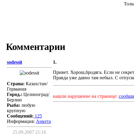
Толь
Комментарии
sodessit
1.
Привет. Хорош,бродяга. Если не секрет,
Правда уже давно там небыл. С отпуско
Страна:
Казахстан/
Германия
Город.:
Целиноград/
нашли нарушение на странице:
сообщи
Берлин
Рыба:
любую
крупную
Сообщений:
125
Информация:
Aнкета
25.09.2007 21:16