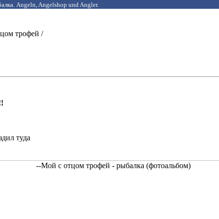
алка. Angeln, Angelshop und Angler.
тцом трофей /
!
здил туда