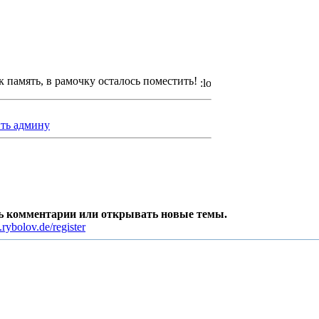
к память, в рамочку осталось поместить!
ть админу
ть комментарии или открывать новые темы.
rybolov.de/register