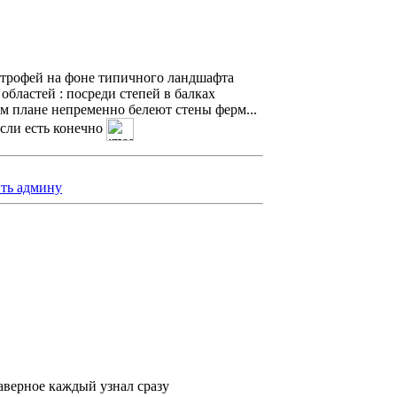
й трофей на фоне типичного ландшафта
областей : посреди степей в балках
ем плане непременно белеют стены ферм...
если есть конечно
ть админу
наверное каждый узнал сразу