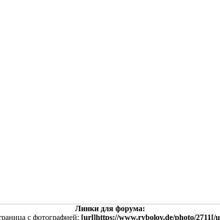
Линки для форума:
траница с фотографией:
[url]https://www.rybolov.de/photo/2711[/u