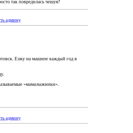
росто так повредилась чешуя?
ть админу
Котовск. Езжу на машине каждый год в
у.
к называемые «мамалыжники».
ть админу