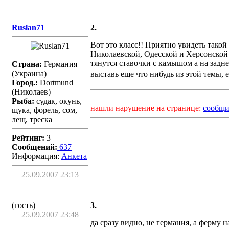
Ruslan71
2.
Вот это класс!! Приятно увидеть тако
Николаевской, Одесской и Херсонской 
тянутся ставочки с камышом а на задн
Страна:
Германия
(Украина)
выставь еще что нибудь из этой темы, 
Город.:
Dortmund
(Николаев)
Рыба:
судак, окунь,
нашли нарушение на странице:
сообщи
щука, форель, сом,
лещ, треска
Рейтинг:
3
Сообщений:
637
Информация:
Aнкета
25.09.2007 23:13
(гость)
3.
25.09.2007 23:48
да сразу видно, не германия, а ферму 