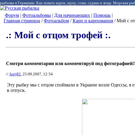
рыбалка в Германии. Как ловить карпа, щуку, сома, судака и леща. Морская рыб
Форум
|
Фотоальбомы
|
Для начинающих
|
Помощь
|
Главная страница
/
Фотоальбом
/
Карп и карпомания
/ Мой с о
.: Мой с отцом трофей :.
Смотри комментарии или комментируй под фотографией!!
//
Jurij82
, 25.09.2007, 12:54
Эту рыбку мы с отцом споймали в Украине возле Одессы, я е
в отпуск.