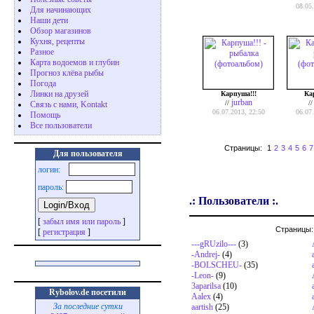
08.05
Для начинающих
Наши дети
Обзор магазинов
Кухня, рецепты
Разное
Карта водоемов и глубин
Прогноз клёва рыбы
Погода
Линки на друзей
Карпуша!!!
Ка
jurban
//
/
Связь с нами, Kontakt
06.07.2013, 22:50
06.07
Помощь
Все пользователи
Страницы:
1
2
3
4
5
6
7
Для пользователя
логин:
пароль:
.: Пользователи :.
[
забыл имя или пароль
]
Страницы
[
регистрация
]
---gRUzilo---
(3)
-Andrej-
(4)
-BOLSCHEU-
(35)
-Leon-
(9)
3aparilsa
(10)
Rybolov.de посетили
Aalex
(4)
За последние сутки
aartish
(25)