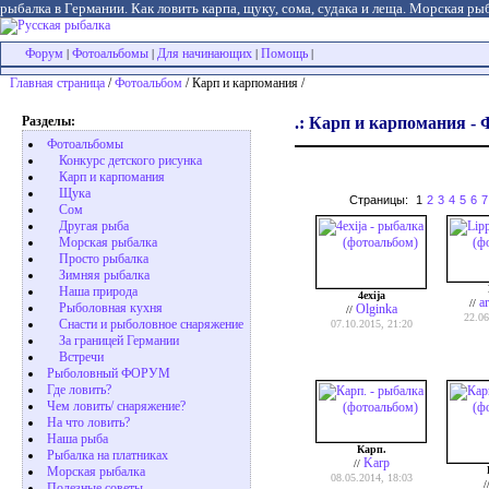
рыбалка в Германии. Как ловить карпа, щуку, сома, судака и леща. Морская рыб
Форум
Фотоальбомы
Для начинающих
Помощь
|
|
|
|
Главная страница
/
Фотоальбом
/ Карп и карпомания /
Разделы:
.: Карп и карпомания - 
Фотоальбомы
Конкурс детского рисунка
Карп и карпомания
Щука
Страницы:
1
2
3
4
5
6
7
Сом
Другая рыба
Морская рыбалка
Просто рыбалка
Зимняя рыбалка
Наша природа
4exija
a
//
Рыболовная кухня
Olginka
//
22.06
Снасти и рыболовное снаряжение
07.10.2015, 21:20
За границей Германии
Встречи
Рыболовный ФОРУМ
Где ловить?
Чем ловить/ снаряжение?
На что ловить?
Наша рыба
Карп.
Рыбалка на платниках
Karp
//
Морская рыбалка
08.05.2014, 18:03
/
Полезные советы