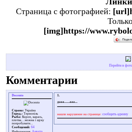
Линки
Страница с фотографией:
[url]
Тольк
[img]https://www.rybolo
Подел
Перейти в фото
Комментарии
Docento
1.
дааа......ааа...
Страна:
Україна
сообщить админу
Город.:
Тернопіль
нашли нарушение на странице:
Рыба:
Короп, карась,
плотва....можна і щуку
попробувати...
64
Сообщений:
Aнкета
Информация: