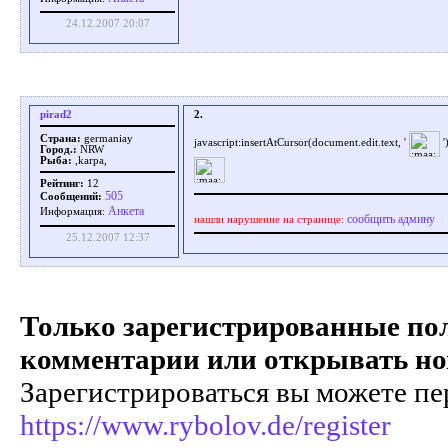
24.12.2007 20:07
pirad2
2.
Страна:
germaniay
javascript:insertAtCursor(document.edit.text, '
'
Город.:
NRW
Рыба:
,karpa,
Рейтинг:
12
505
Сообщений:
Aнкета
Информация:
сообщить админу
нашли нарушение на странице:
25.12.2007 12:37
Только зарегистрированные пол
комментарии или открывать но
Зарегистрироваться вы можете пе
https://www.rybolov.de/register