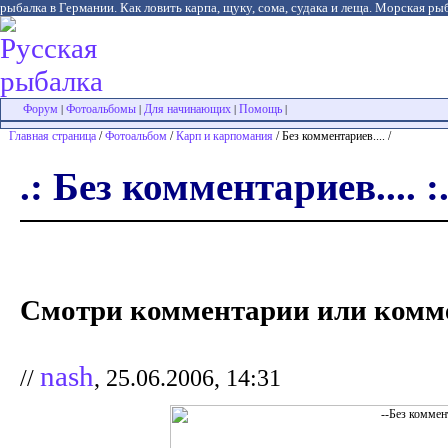
рыбалка в Германии. Как ловить карпа, щуку, сома, судака и леща. Морская рыб
Форум
Фотоальбомы
Для начинающих
Помощь
|
|
|
|
Главная страница
/
Фотоальбом
/
Карп и карпомания
/ Без комментариев.... /
.: Без комментариев.... :
Смотри комментарии или комме
nash
//
, 25.06.2006, 14:31