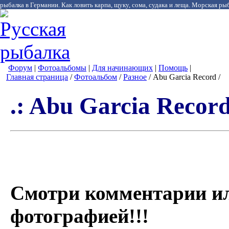
рыбалка в Германии. Как ловить карпа, щуку, сома, судака и леща. Морская рыб
Форум
|
Фотоальбомы
|
Для начинающих
|
Помощь
|
Главная страница
/
Фотоальбом
/
Разное
/ Abu Garcia Record /
.: Abu Garcia Record
Смотри комментарии и
фотографией!!!