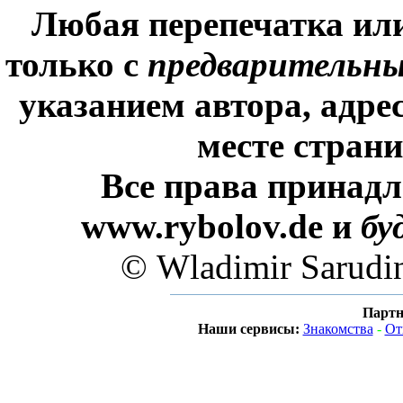
Любая перепечатка ил
только с
предварительн
указанием автора, адре
месте стран
Все права принадл
www.rybolov.de и
бу
© Wladimir Sarudi
Партн
Наши сервисы:
Знакомства
-
От