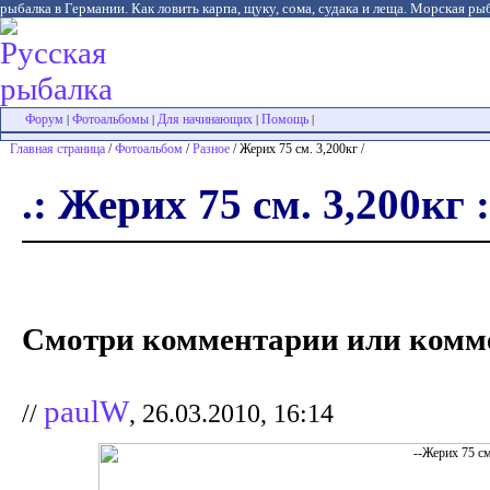
рыбалка в Германии. Как ловить карпа, щуку, сома, судака и леща. Морская рыб
Форум
Фотоальбомы
Для начинающих
Помощь
|
|
|
|
Главная страница
/
Фотоальбом
/
Разное
/ Жерих 75 см. 3,200кг /
.: Жерих 75 см. 3,200кг :
Смотри комментарии или комме
paulW
//
, 26.03.2010, 16:14