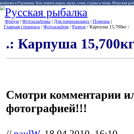
рыбалка в Германии. Как ловить карпа, щуку, сома, судака и леща. Морская рыб
Форум
|
Фотоальбомы
|
Для начинающих
|
Помощь
|
Главная страница
/
Фотоальбом
/
Разное
/ Карпуша 15,700кг /
.: Карпуша 15,700кг 
Смотри комментарии и
фотографией!!!
//
paulW
, 18.04.2010, 16:10