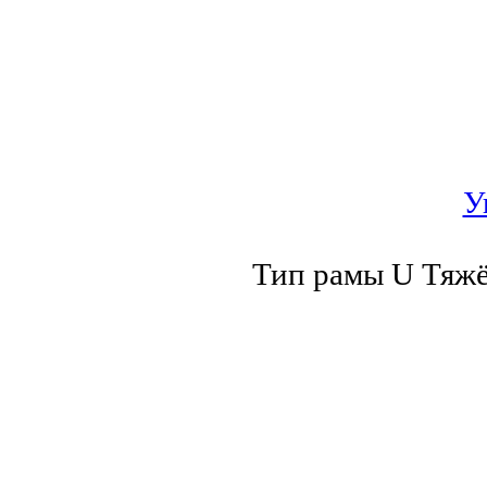
У
Тип рамы U Тяж