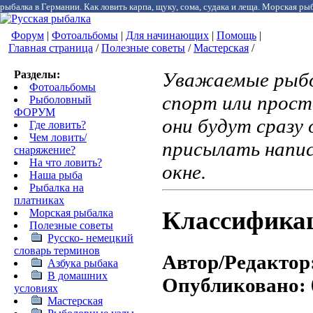
рыбалка в Германии. Как ловить карпа, щуку, сома, судака и леща. Морская рыб
Форум
|
Фотоальбомы
|
Для начинающих
|
Помощь
|
Главная страница
/
Полезные советы
/
Мастерская
/
Разделы:
Уважаемые рыбо
Фотоальбомы
спорт или прост
Рыболовный
ФОРУМ
они будут сразу 
Где ловить?
Чем ловить/
присылать напи
снаряжение?
На что ловить?
окне.
Наша рыба
Рыбалка на
платниках
Классификац
Морская рыбалка
Полезные советы
Русско- немецкий
cловарь терминов
Автор/Редактор
Азбука рыбака
В домашних
Опубликовано:
условиях
Мастерская