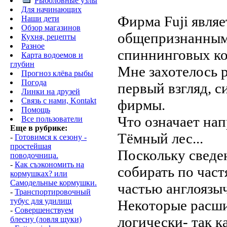
Рыболовные узлы
Для начинающих
Фирма Fuji являе
Наши дети
Обзор магазинов
общепризнанным 
Кухня, рецепты
Разное
спиннинговых ко
Карта водоемов и
глубин
Мне захотелось р
Прогноз клёва рыбы
Погода
первый взгляд, с
Линки на друзей
Связь с нами, Kontakt
фирмы.
Помощь
Что означает на
Все пользователи
Еще в рубрике:
Тёмный лес...
-
Готовимся к сезону -
простейшая
Поскольку сведе
поводочница.
-
Как съэкономить на
собирать по час
кормушках? или
Самодельные кормушки.
частью англоязы
-
Транспортировочный
тубус для удилищ
Некоторые расш
-
Совершенствуем
логически- так 
блесну (ловля щуки)