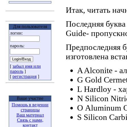
Итак, читать нач
Последняя буква
Для пользователя
Guide- пропускно
логин:
Предпоследняя бу
пароль:
изготовлена вста
[
забыл имя или
A Alconite - а
пароль
]
[
регистрация
]
G Gold Cermet
L Hardloy - х
N Silicon Nit
Ваше участие
Помощь в ведении
О Aluminum O
страницы
S Silicon Car
Ваш материал
Связь с нами,
контакт