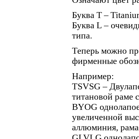
Буква T – Titani
Буква L – очевид
типа.
Теперь можно пр
фирменные обозн
Например:
TSVSG – Двулапо
титановой раме с
BYOG однолапое 
увеличенной высо
аллюминия, рама
GLVLG однолапое