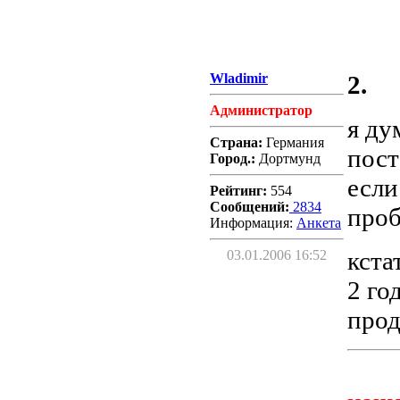
Wladimir
2.
Администратор
я ду
Страна:
Германия
пост
Город.:
Дортмунд
если
Рейтинг:
554
Сообщений:
2834
проб
Информация:
Aнкета
кста
03.01.2006 16:52
2 го
прод