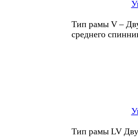
У
Тип рамы V – Дву
среднего спинни
У
Тип рамы LV Двус