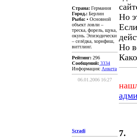
сайт
Страна:
Германия
Город.:
Берлин
Но э
Рыба:
• Основной
объект ловли –
Если
треска, форель, щука,
дейс
окунь. Эпизодически
– селёдка, хорнфиш,
Но в
виттлинг.
Како
Рейтинг:
296
Сообщений:
3334
Информация:
Aнкета
06.01.2006 16:27
нашл
адм
Scradi
7.