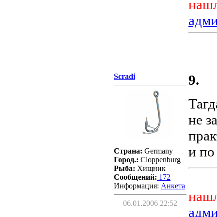
нашл
адм
Scradi
9.
Тагд
не з
прак
и по
Страна:
Germany
Город.:
Cloppenburg
Рыба:
Хищник
Сообщений:
172
Информация:
Aнкета
нашл
06.01.2006 22:52
адм