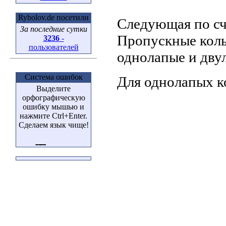
Rybolov.de посетили
Следующая по сч
За последние сутки
Пропускные коль
3236
-
пользователей
однолапые и дву
Система ошибок
Для однолапых к
Выделите
орфографическую
ошибку мышью и
нажмите Ctrl+Enter.
Сделаем язык чище!