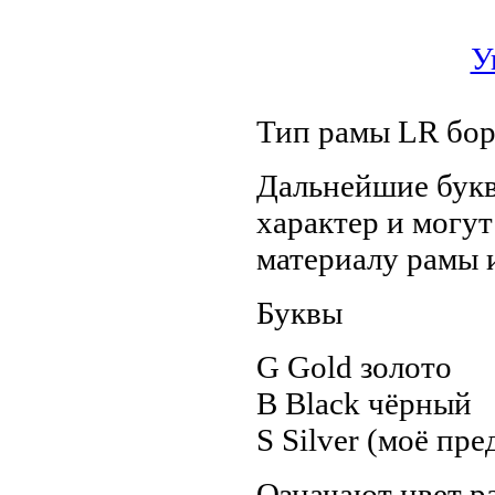
У
Тип рамы LR бор
Дальнейшие букв
характер и могут
материалу рамы и
Буквы
G Gold золото
B Black чёрный
S Silver (моё пр
Означают цвет р