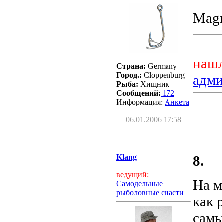
Magna
нашл
Страна:
Germany
Город.:
Cloppenburg
адм
Рыба:
Хищник
Сообщений:
172
Информация:
Aнкета
06.01.2006 17:58
Klang
8.
ведущий:
На м
Самодельные
рыболовные снасти
как 
самы