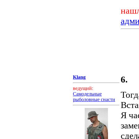
нашл
адм
Klang
6.
ведущий:
Тогд
Самодельные
рыболовные снасти
Вста
Я ча
заме
сдел