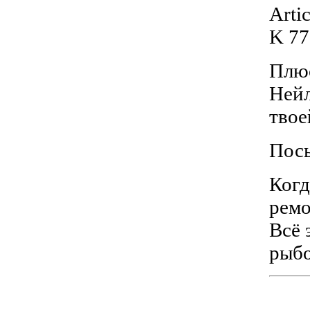
Arti
K 77
Плю
Нейл
твое
Посы
Когд
ремо
Всё 
рыбо