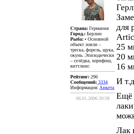
Герл
Заме
для 
Страна:
Германия
Город.:
Берлин
Arti
Рыба:
• Основной
объект ловли –
25 м
треска, форель, щука,
20 м
окунь. Эпизодически
– селёдка, хорнфиш,
16 м
виттлинг.
Рейтинг:
296
И т.д
Сообщений:
3334
Информация:
Aнкета
Ещё 
06.01.2006 20:58
лаки
можн
Лак 