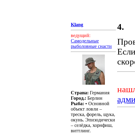
Klang
4.
ведущий:
Пров
Самодельные
рыболовные снасти
Если
скор
нашл
Страна:
Германия
адм
Город.:
Берлин
Рыба:
• Основной
объект ловли –
треска, форель, щука,
окунь. Эпизодически
– селёдка, хорнфиш,
виттлинг.