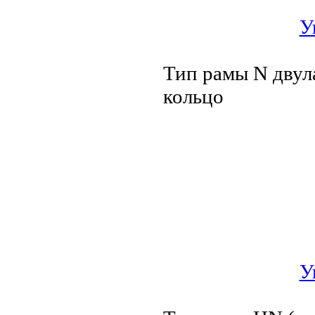
У
Тип рамы N двул
кольцо
У