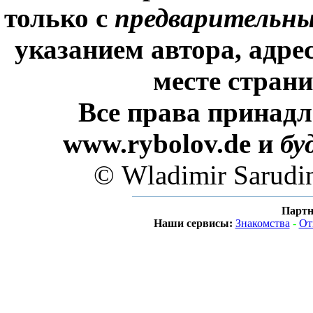
только с
предварительн
указанием автора, адре
месте стран
Все права принадл
www.rybolov.de и
бу
© Wladimir Sarudi
Партн
Наши сервисы:
Знакомства
-
От