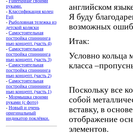
-
Futterspirale своими
английском языке
руками.
-
Классификация колец
Я буду благодаре
Fuji
-
Рыболовная тележка из
возможных ошиб
детской коляски
-
Самостоятельная
постройка спиннинга
Итак:
нью концепт. (часть 4)
-
Самостоятельная
Условно кольца 
постройка спиннинга
нью концепт. (часть 3)
класса –пропусн
-
Самостоятельная
постройка спиннинга
нью концепт. (часть 2)
-
Самостоятельная
постройка спиннинга
Поскольку все к
нью концепт. (часть 1)
-
Мормышка своими
собой металличе
руками (с фото)
вставку, в осно
-
Новый и очень
оригинальный
отображение осн
индикатор поклёвки.
элементов.