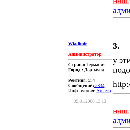
нашл
адм
Wladimir
3.
Администратор
у эт
Страна:
Германия
подо
Город.:
Дортмунд
Рейтинг:
554
http
Сообщений:
2834
Информация:
Aнкета
05.01.2006 13:13
нашл
адм