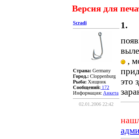
Версия для печа
Scradi
1.
появ
выле
, м
прид
Страна:
Germany
Город.:
Cloppenburg
это 
Рыба:
Хищник
Сообщений:
172
зара
Информация:
Aнкета
02.01.2006 22:42
нашл
адм