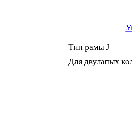
У
Тип рамы J
Для двулапых ко