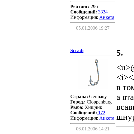
Рейтинг:
296
Сообщений:
3334
Информация:
Aнкета
05.01.2006 19:27
Scradi
5.
<u>
<i><
в то
а вт
Страна:
Germany
Город.:
Cloppenburg
всав
Рыба:
Хищник
Сообщений:
172
шнур
Информация:
Aнкета
06.01.2006 14:21