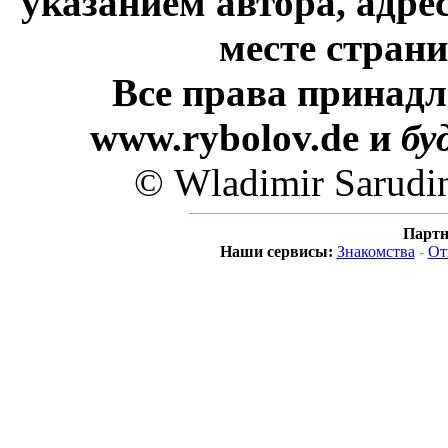
указанием автора, адре
месте стран
Все права принадл
www.rybolov.de и
бу
© Wladimir Sarudi
Партн
Наши сервисы:
Знакомства
-
От