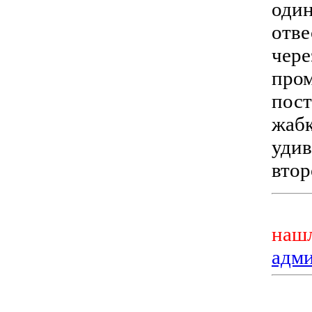
один
отве
чере
пром
пост
жабк
удив
втор
нашл
адм