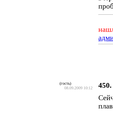
проб
нашл
адм
(гость)
450.
08.09.2009 10:12
Сейч
плав