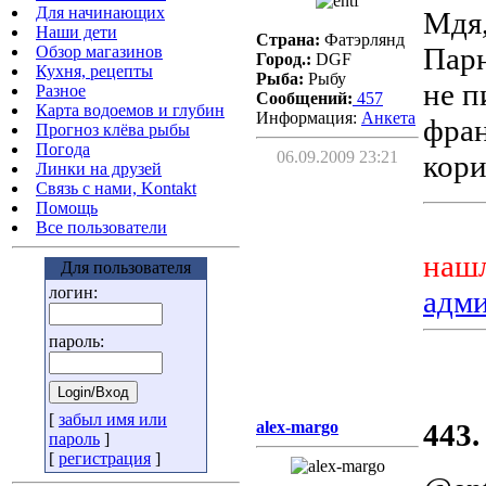
Для начинающих
Мдя,
Наши дети
Страна:
Фатэрлянд
Парн
Обзор магазинов
Город.:
DGF
Кухня, рецепты
Рыба:
Рыбу
не п
Разное
Сообщений:
457
Карта водоемов и глубин
Информация:
Aнкета
фран
Прогноз клёва рыбы
Погода
06.09.2009 23:21
кори
Линки на друзей
Связь с нами, Kontakt
Помощь
Все пользователи
нашл
Для пользователя
логин:
адм
пароль:
[
забыл имя или
alex-margo
443.
пароль
]
[
регистрация
]