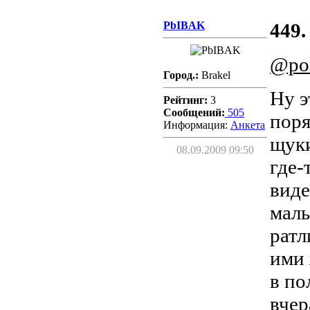
PbIBAK
449.
@pol
Город.:
Brakel
Ну э
Рейтинг:
3
Сообщений:
505
поря
Информация:
Aнкета
щуки
08.09.2009 09:50
где-
виде
маль
ратл
ими 
в по
вчер