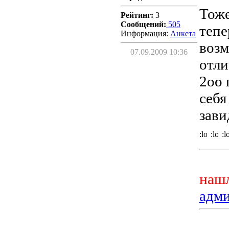
Тоже
Рейтинг:
3
Сообщений:
505
тепе
Информация:
Aнкета
возм
07.09.2009 10:36
отли
2оо 
себя
зави
нашл
адм