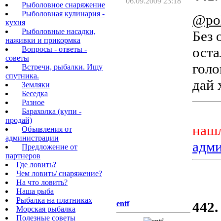
06.09.2009 23:18
Рыболовное снаряжение
Рыболовная кулинария -
@pol
кухня
Рыболовные насадки,
Без 
наживки и прикормка
оста
Вопросы - ответы -
советы
голо
Встречи, рыбалки. Ищу
спутника.
дай 
Земляки
Беседка
Разное
Барахолка (купи -
продай)
нашл
Объявления от
администрации
адм
Предложение от
партнеров
Где ловить?
Чем ловить/ снаряжение?
На что ловить?
Наша рыба
Рыбалка на платниках
entf
442.
Морская рыбалка
Полезные советы