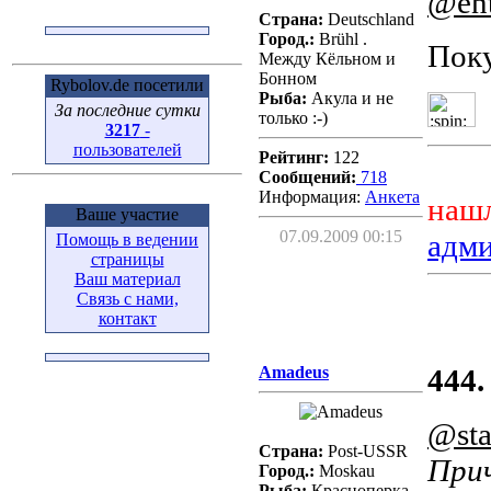
@en
Страна:
Deutschland
Город.:
Brühl .
Пок
Между Кёльном и
Бонном
Rybolov.de посетили
Рыба:
Акула и не
За последние сутки
только :-)
3217
-
пользователей
Рейтинг:
122
Сообщений:
718
Информация:
Aнкета
нашл
Ваше участие
07.09.2009 00:15
адм
Помощь в ведении
страницы
Ваш материал
Связь с нами,
контакт
Amadeus
444.
@sta
Страна:
Post-USSR
Прич
Город.:
Moskau
Рыба:
Красноперка,