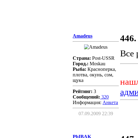
Amadeus
446.
Все 
Страна:
Post-USSR
Город.:
Moskau
Рыба:
Красноперка,
плотва, окунь, сом,
нашл
щука
адм
Рейтинг:
3
Сообщений:
320
Информация:
Aнкета
07.09.2009 22:39
PbIBAK