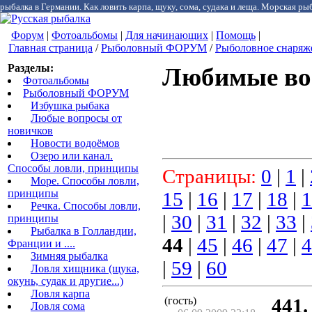
рыбалка в Германии. Как ловить карпа, щуку, сома, судака и леща. Морская рыб
Форум
|
Фотоальбомы
|
Для начинающих
|
Помощь
|
Главная страница
/
Рыболовный ФОРУМ
/
Рыболовное снаряж
Разделы:
Любимые во
Фотоальбомы
Рыболовный ФОРУМ
Избушка рыбака
Любые вопросы от
новичков
Новости водоёмов
Озеро или канал.
Способы ловли, принципы
Страницы:
0
|
1
|
Море. Способы ловли,
принципы
15
|
16
|
17
|
18
|
1
Речка. Способы ловли,
|
30
|
31
|
32
|
33
|
принципы
Рыбалка в Голландии,
44
|
45
|
46
|
47
|
4
Франции и ....
Зимняя рыбалка
|
59
|
60
Ловля хищника (щука,
окунь, судак и другие...)
Ловля карпа
(гость)
441.
Ловля сома