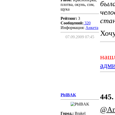
была
плотва, окунь, сом,
щука
чело
Рейтинг:
3
стан
Сообщений:
320
Информация:
Aнкета
Хоч
07.09.2009 07:45
нашл
адм
PbIBAK
445.
@Am
Город.:
Brakel