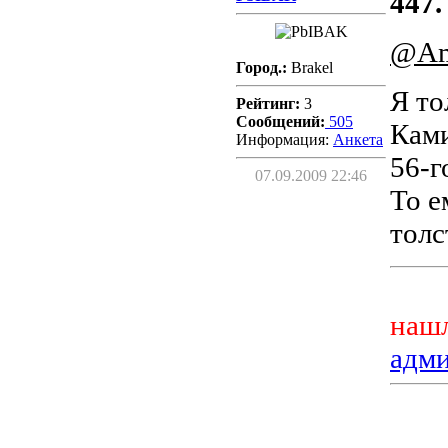
447.
@Am
Город.:
Brakel
Я то
Рейтинг:
3
Сообщений:
505
Ками
Информация:
Aнкета
56-г
07.09.2009 22:46
То е
толс
нашл
адм