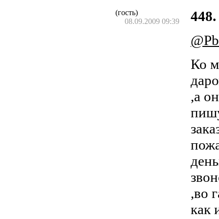
(гость)
448.
08.09.2009 09:39
@Pb
Ко м
даро
,а о
пишу
зака
пожа
день
звон
,во 
как 