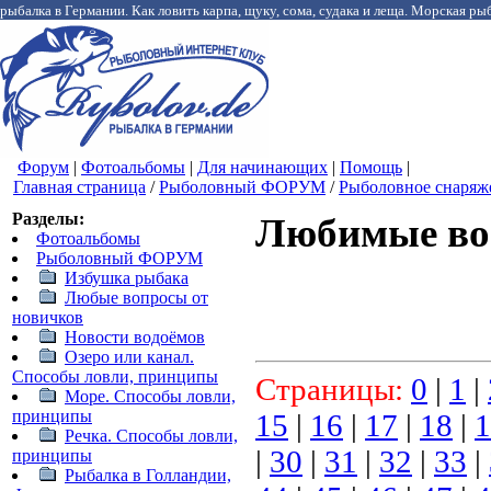
рыбалка в Германии. Как ловить карпа, щуку, сома, судака и леща. Морская рыб
Форум
|
Фотоальбомы
|
Для начинающих
|
Помощь
|
Главная страница
/
Рыболовный ФОРУМ
/
Рыболовное снаряж
Разделы:
Любимые во
Фотоальбомы
Рыболовный ФОРУМ
Избушка рыбака
Любые вопросы от
новичков
Новости водоёмов
Озеро или канал.
Способы ловли, принципы
Страницы:
0
|
1
|
Море. Способы ловли,
принципы
15
|
16
|
17
|
18
|
1
Речка. Способы ловли,
|
30
|
31
|
32
|
33
|
принципы
Рыбалка в Голландии,