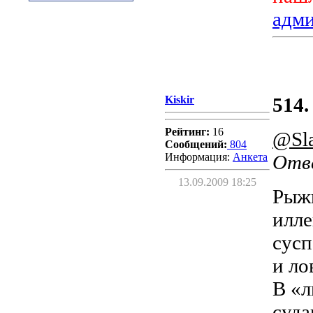
адм
Kiskir
514.
Рейтинг:
16
@Sl
Сообщений:
804
Информация:
Aнкета
Отв
13.09.2009 18:25
Рыжи
илле
сусп
и ло
В «л
суда