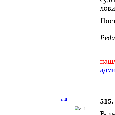
лови
Пост
-----
Реда
нашл
адм
entf
515.
Всем