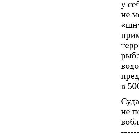
у се
не м
«шну
прим
тер
рыбо
вод
пред
в 50
Суда
не п
вобл
-----