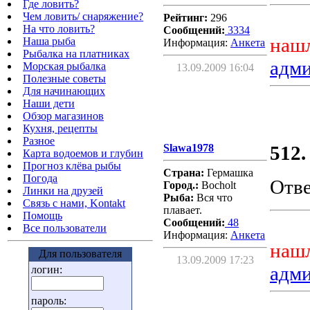
Где ловить?
Чем ловить/ снаряжение?
Рейтинг:
296
На что ловить?
Сообщений:
3334
нашл
Наша рыба
Информация:
Aнкета
Рыбалка на платниках
адм
Морская рыбалка
13.09.2009 16:04
Полезные советы
Для начинающих
Наши дети
Обзор магазинов
Кухня, рецепты
Разное
Slawa1978
512.
Карта водоемов и глубин
Прогноз клёва рыбы
Страна:
Гермашка
Погода
Отве
Город.:
Bocholt
Линки на друзей
Рыба:
Вся что
Связь с нами, Kontakt
плавает.
Помощь
Сообщений:
48
Все пользователи
Информация:
Aнкета
нашл
Для пользователя
13.09.2009 17:23
адм
логин:
пароль: