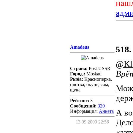
нашл
адм
Amadeus
518.
@Kl
Страна:
Post-USSR
Врёт
Город.:
Moskau
Рыба:
Красноперка,
плотва, окунь, сом,
Можа
щука
дер
Рейтинг:
3
Сообщений:
320
А во
Информация:
Aнкета
Дело
13.09.2009 22:56
«зат