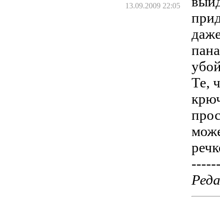
выйд
13.09.2009 22:05
прид
даже
пана
убой
Те, 
крюч
прос
може
речк
-----
Реда