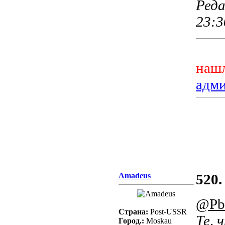
Реда
23:3
нашл
адм
Amadeus
520.
@Pb
Страна:
Post-USSR
Те, 
Город.:
Moskau