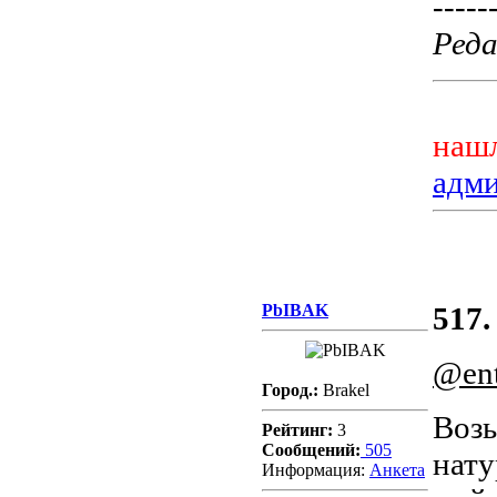
-----
Реда
нашл
адм
PbIBAK
517.
@en
Город.:
Brakel
Возь
Рейтинг:
3
Сообщений:
505
нату
Информация:
Aнкета