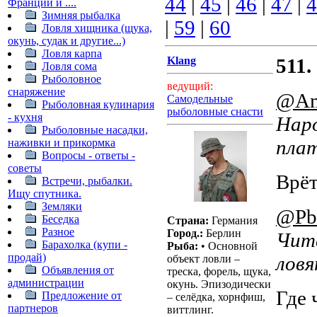
44
|
45
|
46
|
47
|
4
Франции и ....
Зимняя рыбалка
|
59
|
60
Ловля хищника (щука,
окунь, судак и другие...)
Ловля карпа
Klang
511.
Ловля сома
Рыболовное
ведущий:
снаряжение
@Am
Самодельные
Рыболовная кулинария
рыболовные снасти
- кухня
Наро
Рыболовные насадки,
плат
наживки и прикормка
Вопросы - ответы -
советы
Врёт
Встречи, рыбалки.
Ищу спутника.
Земляки
@Pb
Беседка
Страна:
Германия
Разное
Город.:
Берлин
Чита
Барахолка (купи -
Рыба:
• Основной
продай)
лов
объект ловли –
Объявления от
треска, форель, щука,
администрации
окунь. Эпизодически
Где 
Предложение от
– селёдка, хорнфиш,
партнеров
виттлинг.