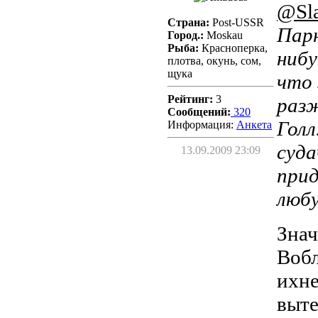
@Sl
Страна:
Post-USSR
Парн
Город.:
Moskau
Рыба:
Красноперка,
нибу
плотва, окунь, сом,
щука
что 
Рейтинг:
3
раз
Сообщений:
320
Голл
Информация:
Aнкета
суда
13.09.2009 23:09
прид
люб
Знач
Вобл
ихне
выте