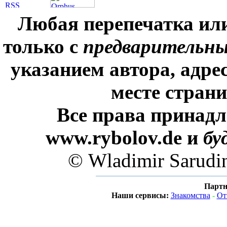
Любая перепечатка ил
только с
предварительн
указанием автора, адре
месте стран
Все права принадл
www.rybolov.de и
бу
© Wladimir Sarudi
Партн
Наши сервисы:
Знакомства
-
От