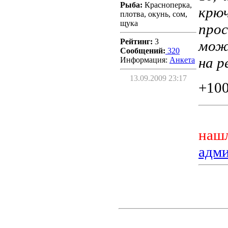
Рыба:
Красноперка,
крюч
плотва, окунь, сом,
щука
прос
Рейтинг:
3
може
Сообщений:
320
на р
Информация:
Aнкета
13.09.2009 23:17
+10
нашл
адм