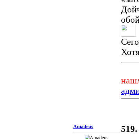
Дойч
обой
Сего
Хотя
нашл
адм
Amadeus
519.