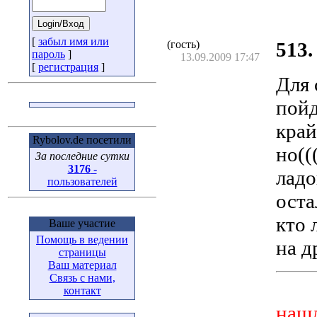
[
забыл имя или
(гость)
513.
пароль
]
13.09.2009 17:47
[
регистрация
]
Для 
пойд
край
Rybolov.de посетили
но((
За последние сутки
3176
-
ладо
пользователей
оста
кто 
Ваше участие
Помощь в ведении
на д
страницы
Ваш материал
Связь с нами,
контакт
нашл