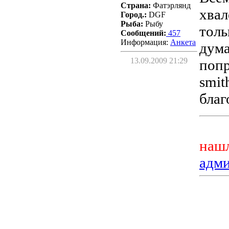
Страна:
Фатэрлянд
хвал
Город.:
DGF
Рыба:
Рыбу
толь
Сообщений:
457
Информация:
Aнкета
дума
13.09.2009 21:29
попр
smit
благ
нашл
адм