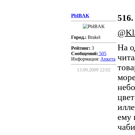
PbIBAK
516.
@Kl
Город.:
Brakel
На о
Рейтинг:
3
Сообщений:
505
чита
Информация:
Aнкета
това
13.09.2009 22:02
море
небо
цвет
илле
ему 
чаби