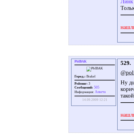
Линк 
Толь
нашл
PbIBAK
529.
@poli
Город.:
Brakel
Ну ды
Рейтинг:
3
505
Сообщений:
корич
Aнкета
Информация:
такой
14.09.2009 12:21
нашл