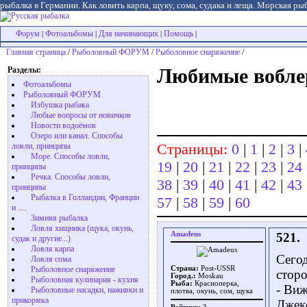
рыбалка в Германии. Как ловить карпа, щуку, сома, судака и леща. Морская рыб
Форум
Фотоальбомы
Для начинающих
Помощь
|
|
|
|
Главная страница
/
Рыболовный ФОРУМ
/
Рыболовное снаряжение
/
Разделы:
Любимые вобле
Фотоальбомы
Рыболовный ФОРУМ
Избушка рыбака
Любые вопросы от новичков
Новости водоёмов
Озеро или канал. Способы
Страницы:
0
|
1
|
2
|
3
|
ловли, принципы
Море. Способы ловли,
19
|
20
|
21
|
22
|
23
|
24
принципы
Речка. Способы ловли,
38
|
39
|
40
|
41
|
42
|
43
принципы
Рыбалка в Голландии, Франции
57
|
58
|
59
|
60
и ....
Зимняя рыбалка
Ловля хищника (щука, окунь,
Amadeus
521.
судак и другие...)
Ловля карпа
Сего
Ловля сома
Рыболовное снаряжение
Страна:
Post-USSR
сторо
Город.:
Moskau
Рыболовная кулинария - кухня
Рыба:
Красноперка,
- Виж
Рыболовные насадки, наживки и
плотва, окунь, сом, щука
прикормка
Джек