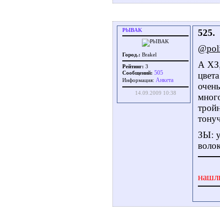
PbIBAK
525.
@poli
Город.:
Brakel
А ХЗ,
Рейтинг:
3
505
Сообщений:
цвета
Aнкета
Информация:
очень
14.09.2009 10:38
много
тройн
тонуч
ЗЫ: у
волок
нашл