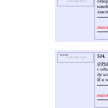
отвор
14.09.2009 00:21
какой
эласт
нашл
(гость)
524.
14.09.2009 10:03
@Pb
с од
др ил
И в ч
нашл