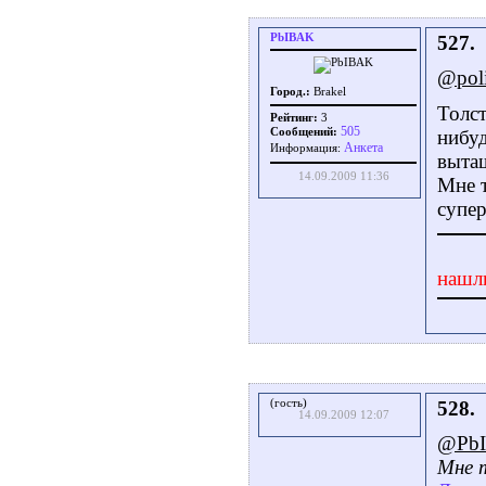
PbIBAK
527.
@poli
Город.:
Brakel
Толс
Рейтинг:
3
505
Сообщений:
нибуд
Aнкета
Информация:
выта
14.09.2009 11:36
Мне 
супе
нашл
(гость)
528.
14.09.2009 12:07
@Pb
Мне 