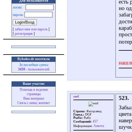
Для пользователя
есть 
но од
логин:
забаг
пароль:
дости
караб
[
забыл имя или пароль
]
прос
[
регистрация
]
потер
Rybolov.de посетили
нашл
За последние сутки
3459
- пользователей
Ваше участие
Помощь в ведении
страницы
entf
523.
Ваш материал
Связь с нами, контакт
Забыл
Страна:
Фатэрлянд
цвета
Город.:
DGF
Рыба:
Рыбу
навер
457
Сообщений:
Aнкета
шучка
Информация: