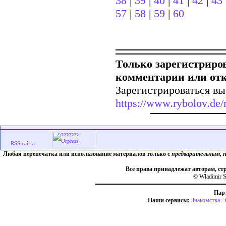
38
|
39
|
40
|
41
|
42
|
43
57
|
58
|
59
|
60
Только зарегистриро
комментарии или от
Зарегистрироваться вы
https://www.rybolov.de/r
Любая перепечатка или использование материалов только с
предварительным, 
Все права принадлежат авторам, ст
© Wladimir S
Пар
Наши сервисы:
Знакомства
-