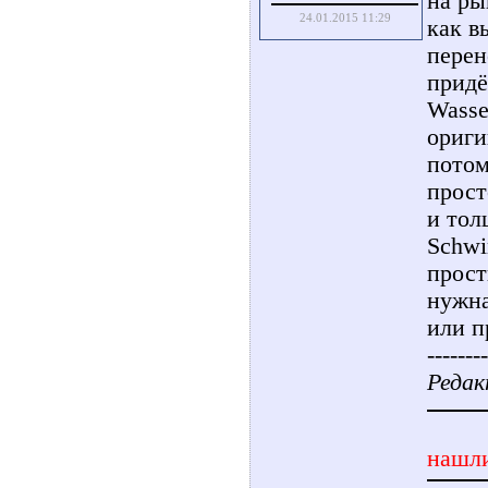
на ры
24.01.2015 11:29
как в
перен
придё
Wasse
ориги
потом
прост
и тол
Schwi
прост
нужна
или п
--------
Редак
нашли