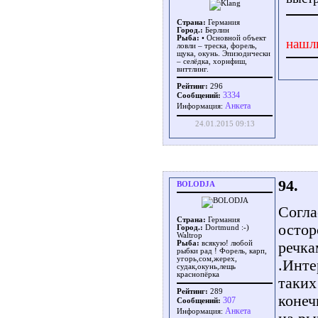
Страна:
Германия
Город.:
Берлин
Рыба:
• Основной объект
нашл
ловли – треска, форель,
щука, окунь. Эпизодически
– селёдка, хорнфиш,
виттлинг.
Рейтинг:
296
3334
Сообщений:
Aнкета
Информация:
24.01.2015 09:13
94.
BOLODJA
Согла
Страна:
Германия
остор
Город.:
Dortmund :-)
Waltrop
речка
Рыба:
всякую! любой
рыбки рад ! Форель, карп,
угорь,сом,жерех,
.Инте
судак,окунь,лещь
краснопёрка
таких
Рейтинг:
289
конеч
307
Сообщений:
Aнкета
Информация: