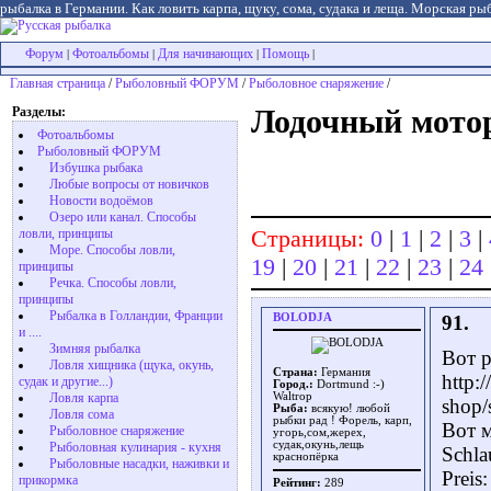
рыбалка в Германии. Как ловить карпа, щуку, сома, судака и леща. Морская рыб
Форум
Фотоальбомы
Для начинающих
Помощь
|
|
|
|
Главная страница
/
Рыболовный ФОРУМ
/
Рыболовное снаряжение
/
Разделы:
Лодочный мото
Фотоальбомы
Рыболовный ФОРУМ
Избушка рыбака
Любые вопросы от новичков
Новости водоёмов
Озеро или канал. Способы
Страницы:
0
|
1
|
2
|
3
|
ловли, принципы
Море. Способы ловли,
19
|
20
|
21
|
22
|
23
|
24
принципы
Речка. Способы ловли,
принципы
Рыбалка в Голландии, Франции
BOLODJA
91.
и ....
Зимняя рыбалка
Вот р
Ловля хищника (щука, окунь,
Страна:
Германия
http:
судак и другие...)
Город.:
Dortmund :-)
Ловля карпа
Waltrop
shop/
Рыба:
всякую! любой
Ловля сома
рыбки рад ! Форель, карп,
Вот 
Рыболовное снаряжение
угорь,сом,жерех,
судак,окунь,лещь
Рыболовная кулинария - кухня
Schla
краснопёрка
Рыболовные насадки, наживки и
Preis
прикормка
Рейтинг:
289