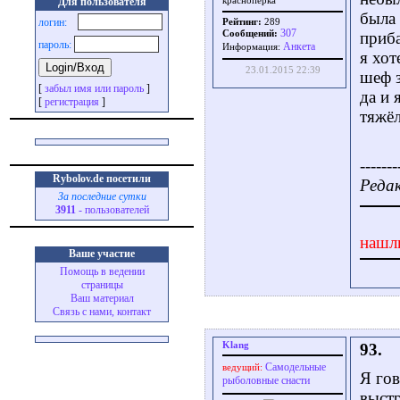
Для пользователя
краснопёрка
была 
логин:
Рейтинг:
289
307
Сообщений:
приба
пароль:
Aнкета
Информация:
я хот
23.01.2015 22:39
шеф з
[
забыл имя или пароль
]
да и 
[
регистрация
]
тяжёл
-------
Rybolov.de посетили
Редак
За последние сутки
3911
- пользователей
нашл
Ваше участие
Помощь в ведении
страницы
Ваш материал
Связь с нами, контакт
Klang
93.
Самодельные
ведущий:
Я гов
рыболовные снасти
выстр