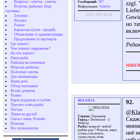
Вопросы - ответы - советы
307
Сообщений:
zzgl.
Встречи, рыбалки. Ищу
Aнкета
Информация:
Liefe
спутника.
23.01.2015 22:26
Земляки
Gewic
Беседка
но та
Разное
Барахолка (купи - продай)
вклю
Объявления от администрации
-------
Предложение от партнеров
Редак
Где ловить?
Чем ловить/ снаряжение?
На что ловить?
Наша рыба
Рыбалка на платниках
нашл
Морская рыбалка
Полезные советы
Для начинающих
Наши дети
Обзор магазинов
Кухня, рецепты
Разное
Карта водоемов и глубин
BOLODJA
92.
Прогноз клёва рыбы
Погода
@Kla
Линки на друзей
Страна:
Германия
Скажи
Связь с нами, Kontakt
Город.:
Dortmund :-)
Помощь
Waltrop
мнени
Рыба:
всякую! любой
Все пользователи
рыбки рад ! Форель, карп,
неё н
угорь,сом,жерех,
судак,окунь,лещь
небыл