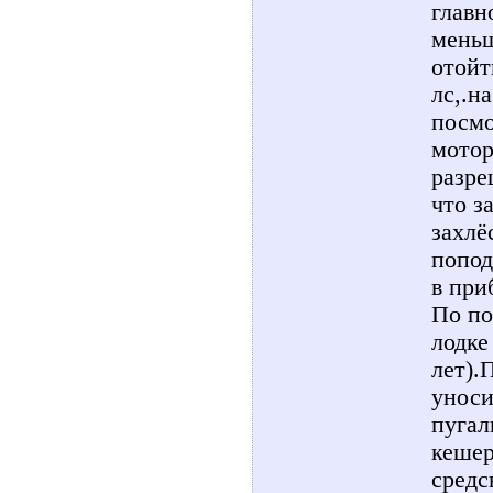
главн
меньш
отойт
лс,.н
посмо
мотор
разре
что з
захлё
попод
в при
По по
лодке
лет).
уноси
пугал
кешер
средс