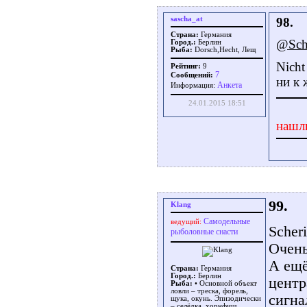
sascha_at
98.
Страна:
Германия
@Sche
Город.:
Берлин
Рыба:
Dorsch,Hecht, Лещ
Nicht
Рейтинг:
9
7
Сообщений:
ни к 
Aнкета
Информация:
24.01.2015 18:51
нашл
99.
Klang
Самодельные
ведущий:
Scheri
рыболовные снасти
Очень
А ещё
Страна:
Германия
Город.:
Берлин
центр
Рыба:
• Основной объект
ловли – треска, форель,
сигна
щука, окунь. Эпизодически
– селёдка, хорнфиш,