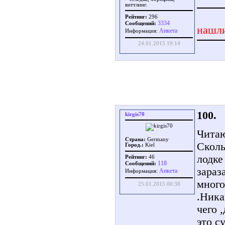
виттлинг.
Рейтинг:
296
3334
Сообщений:
нашли
Aнкета
Информация:
24.01.2015 19:14
100.
kirgis70
Читаю
Страна:
Germany
Сколь
Город.:
Kiel
лодке
Рейтинг:
46
118
Сообщений:
зараз
Aнкета
Информация:
много
25.01.2015 00:38
.Ника
чего 
это с