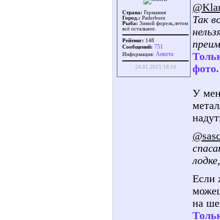
@Kla
Страна:
Германия
Так в
Город.:
Paderborn
Рыба:
Зимой форель,летом
нельз
всё остальное.
Рейтинг:
148
преим
751
Сообщений:
Тольк
Aнкета
Информация:
фото.
24.01.2015 18:10
У мен
метал
надут
@sasc
спаса
лодке
Если 
можеш
на ше
Тольк