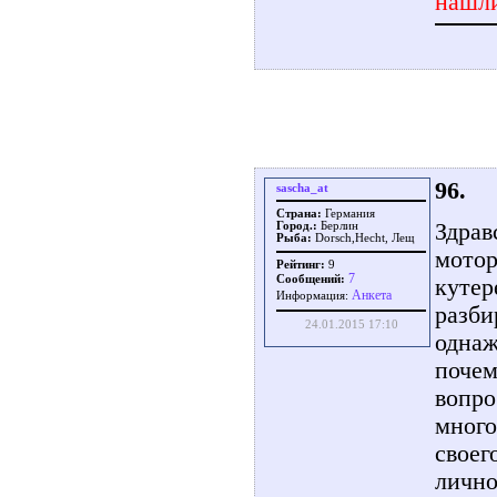
нашли
96.
sascha_at
Страна:
Германия
Здрав
Город.:
Берлин
Рыба:
Dorsch,Hecht, Лещ
мотор
Рейтинг:
9
7
Сообщений:
кутер
Aнкета
Информация:
разби
24.01.2015 17:10
однаж
почем
вопро
много
своег
лично