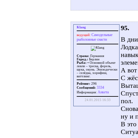
95.
Klang
Самодельные
ведущий:
В дни
рыболовные снасти
Лодка
навык
Страна:
Германия
Город.:
Берлин
элеме
Рыба:
• Основной объект
ловли – треска, форель,
А вот
щука, окунь. Эпизодически
– селёдка, хорнфиш,
С жёс
виттлинг.
Рейтинг:
296
Вытащ
3334
Сообщений:
Спуст
Aнкета
Информация:
пол.
24.01.2015 16:33
Снова
ну и 
В это
Ситуа