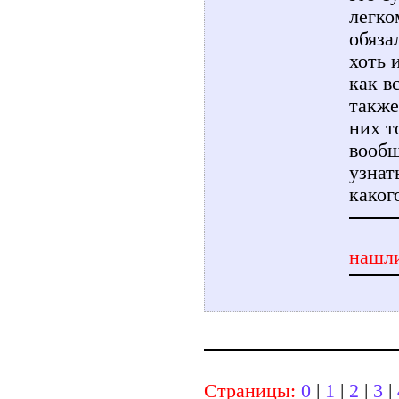
легко
обяза
хоть 
как в
также
них т
вообщ
узнат
каког
нашли
Страницы:
0
|
1
|
2
|
3
|