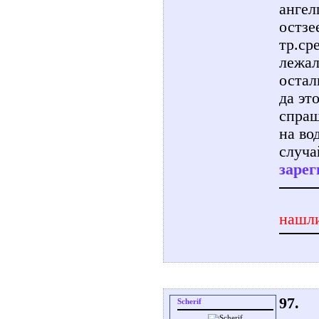
ангел
остзе
тр.ср
лежал
остал
да эт
спраш
на во
случа
зарег
нашли
97.
Scherif