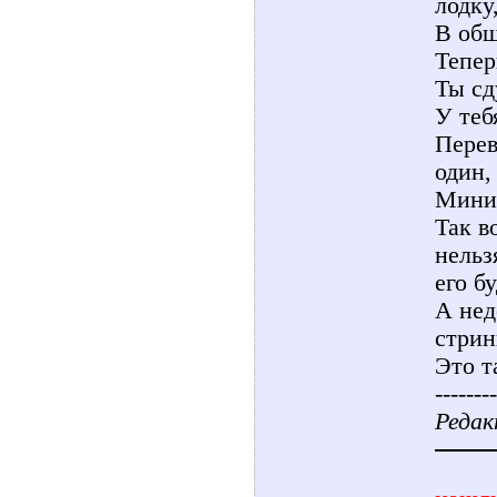
лодку
В общ
Тепер
Ты сд
У теб
Перев
один,
Миним
Так в
нельз
его б
А нед
стрин
Это т
--------
Редак