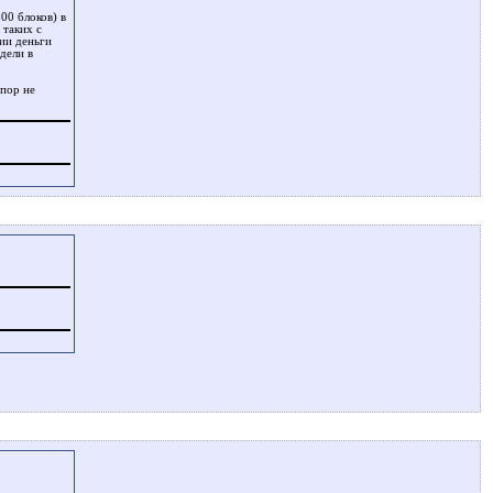
00 блоков) в
 таких с
ии деньги
дели в
 пор не