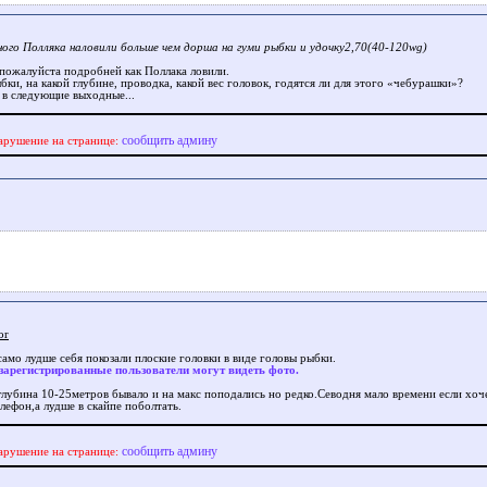
ного Полляка наловили больше чем дорша на гуми рыбки и удочку2,70(40-120wg)
пожалуйста подробней как Поллака ловили.
бки, на какой глубине, проводка, какой вес головок, годятся ли для этого «чебурашки»?
 в следующие выходные...
сообщить админу
арушение на странице:
or
само лудше себя покозали плоские головки в виде головы рыбки.
зарегистрированные пользователи могут видеть фото.
глубина 10-25метров бывало и на макс поподались но редко.Севодня мало времени если хо
лефон,а лудше в скайпе поболтать.
сообщить админу
арушение на странице: