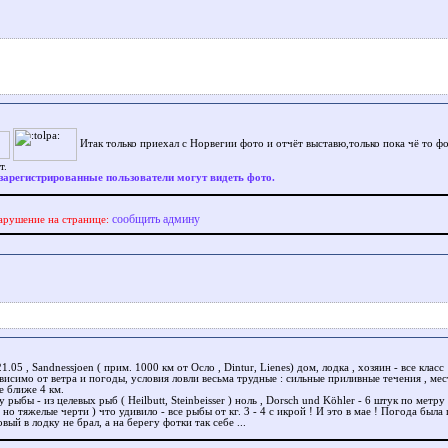
Итак только приехал с Норвегии фото и отчёт выставю,только пока чё то ф
т.
зарегистрированные пользователи могут видеть фото.
сообщить админу
арушение на странице:
21.05 , Sandnessjoen ( прим. 1000 км от Осло , Dintur, Lienes) дом, лодка , хозяин - все класс
висимо от ветра и погоды, условия ловли весьма трудные : сильные приливные течения , мес
е ближе 4 км.
 рыбы - из целевых рыб ( Heilbutt, Steinbeisser ) ноль , Dorsch und Köhler - 6 штук по метру 
 но тяжелые черти ) что удивило - все рыбы от кг. 3 - 4 с икрой ! И это в мае ! Погода была 
вый в лодку не брал, а на берегу фотки так себе ...