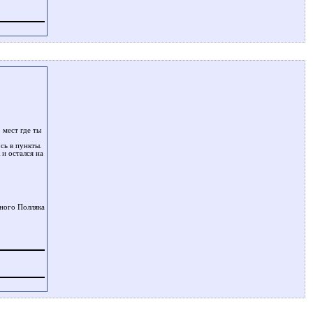
 мест где ты
сь в пункты.
и остался на
много Полляка