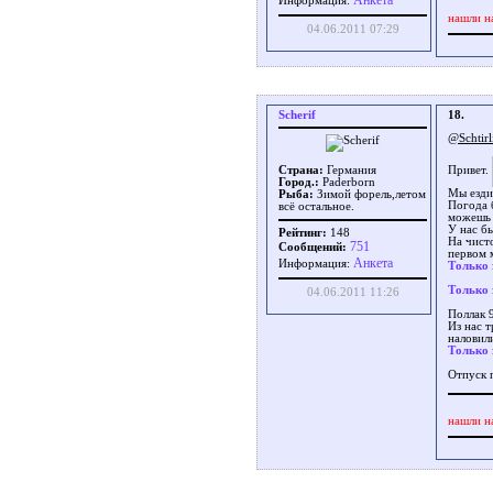
Aнкета
Информация:
нашли н
04.06.2011 07:29
Scherif
18.
@Schtirl
Страна:
Германия
Привет.
Город.:
Paderborn
Мы езди
Рыба:
Зимой форель,летом
Погода 
всё остальное.
можешь 
У нас бы
Рейтинг:
148
На чист
751
Сообщений:
первом 
Aнкета
Информация:
Только 
Только 
04.06.2011 11:26
Поллак 
Из нас 
наловил
Только 
Отпуск
нашли н