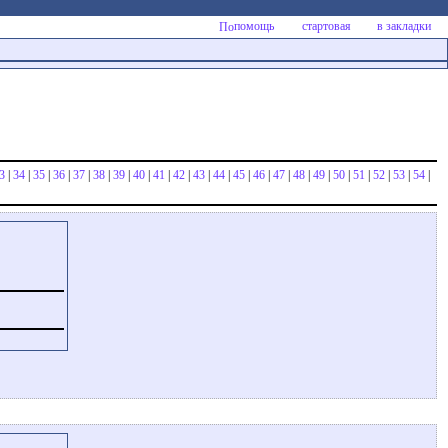
помощь
стартовая
в закладки
3
|
34
|
35
|
36
|
37
|
38
|
39
|
40
|
41
|
42
|
43
|
44
|
45
|
46
|
47
|
48
|
49
|
50
|
51
|
52
|
53
|
54
|