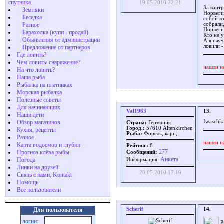
спутника.
19.05.2010 22:21
За конт
Земляки
Норвеги
Беседка
собой к
Разное
собрали
Норвеги
Барахолка (купи - продай)
Кто не у
Объявления от администрации
А я науч
ловили -
Предложение от партнеров
Где ловить?
Чем ловить/ снаряжение?
нашли н
На что ловить?
Наша рыба
Рыбалка на платниках
Морская рыбалка
Полезные советы
Для начинающих
Val1963
13.
Наши дети
Обзор магазинов
Iwaschka
Страна:
Германия
Город.:
57610 Altenkirchen
Кухня, рецепты
Рыба:
Форель, карп,
Разное
нашли н
Карта водоемов и глубин
Рейтинг:
8
277
Прогноз клёва рыбы
Сообщений:
Aнкета
Погода
Информация:
Линки на друзей
20.05.2010 17:19
Связь с нами, Kontakt
Помощь
Все пользователи
Scherif
14.
Для пользователя
логин:
Р