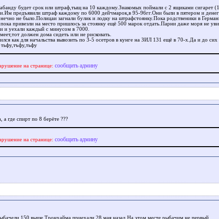
рабанду будет срок или штраф,тыщ на 10 каждому.Знакомых поймали с 2 ящиками сигарет (1
и.Им предъявили штраф каждому по 6000 дейчмарок,в 95-96гг.Они были в пятером и денег
онечно не было.Полицаи загнали булик и лодку на штрафстоянку.Пока родственики в Герман
,пока привезли на место пришлось за стоянку ещё 500 марок отдать.Парни даже моря не уви
и и уехали каждый с минусом в 7000.
меет,тот должен дома сидеть или не рисковать.
ился как для начальства вывозить по 3-5 осетров в кунге на ЗИЛ 131 ещё в 70-х.Да и до сих
 тьфу,тъфу,тьфу
сообщить админу
арушение на странице:
, а где спирт по 8 берёте ???
сообщить админу
арушение на странице:
ыбачели 150 выше Тронхайма,приехали 28 мая назад.На этом месте рыбачим не первый