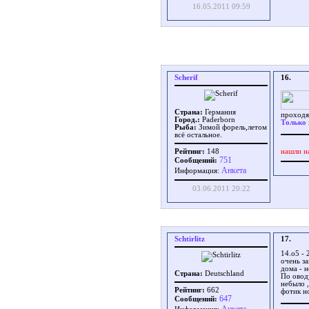
16.05.2011 09:59
Scherif
16.
Страна:
Германия
проходя
Город.:
Paderborn
Только 
Рыба:
Зимой форель,летом
всё остальное.
Рейтинг:
148
нашли н
751
Сообщений:
Aнкета
Информация:
03.06.2011 20:22
Schtirlitz
17.
14.о5 - 
очень за
дома - н
Страна:
Deutschland
По оводу
небыло ,
Рейтинг:
662
фотик но
647
Сообщений: