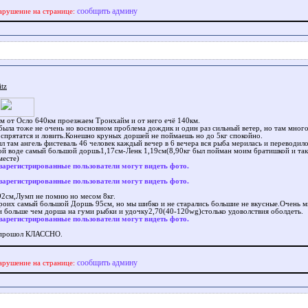
сообщить админу
арушение на странице:
itz
м от Осло 640км проезжаем Тронхайм и от него ечё 140км.
была тоже не очень но восновном проблема дождик и один раз сильный ветер, но там много
спрятатся и ловить.Конешно круных доршей не поймаешь но до 5кг спокойно.
л там ангель фистеваль 46 человек каждый вечер в 6 вечера вся рыба мерилась и переводило
ой воде самый большой доршь1,17см-Ленк 1,19см(8,90кг был пойман моим братишкой и так 
месте)
зарегистрированные пользователи могут видеть фото.
зарегистрированные пользователи могут видеть фото.
92см,Лумп не помню но месом 8кг.
троих самый большой Доршь 95см, но мы шибко и не старались большие не вкусные.Очень 
и больше чем дорша на гуми рыбки и удочку2,70(40-120wg)столько удоволствия оболдеть.
зарегистрированные пользователи могут видеть фото.
 прошол КЛАССНО.
сообщить админу
арушение на странице: