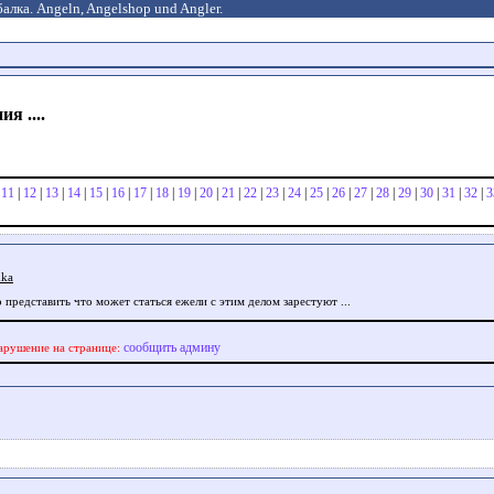
алка. Angeln, Angelshop und Angler.
я ....
|
11
|
12
|
13
|
14
|
15
|
16
|
17
|
18
|
19
|
20
|
21
|
22
|
23
|
24
|
25
|
26
|
27
|
28
|
29
|
30
|
31
|
32
|
3
hka
 представить что может статься ежели с этим делом зарестуют ...
сообщить админу
арушение на странице: