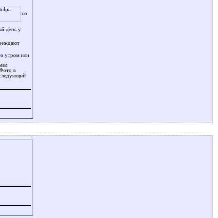
со
ый день у
преждают
то утром или
мал
Фото в
а следующий