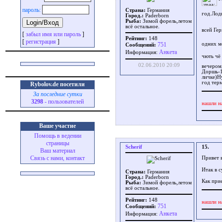
пароль:
Страна:
Германия
год.Лод
Город.:
Paderborn
Рыба:
Зимой форель,летом
всё остальное.
всей Ге
[
забыл имя или пароль
]
Рейтинг:
148
[
регистрация
]
751
одних м
Сообщений:
Aнкета
Информация:
чють чё
02.06.2010 20:09
вечером
Доршь-1
личке)Н
год терм
Rybolov.de посетили
За последние сутки
3298
- пользователей
нашли н
Ваше участие
Помощь в ведении
страницы
Scherif
15.
Ваш материал
Связь с нами, контакт
Привет 
Итак в 
Страна:
Германия
Город.:
Paderborn
Как при
Рыба:
Зимой форель,летом
всё остальное.
Рейтинг:
148
нашли н
751
Сообщений:
Aнкета
Информация: