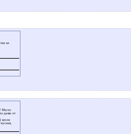
отки не
 ! Место
та далко от
( весов
гнусная,