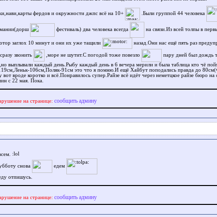
ки,нави,карты фердов и окружности джпс всё на 10+
.Были группой 44 человека
рмании(дорш
фестиваль) два человека всегда
на связи.Из всей толпы в перв
отор заглох 10 минут и они их уже тащили
назад.Они нас ещё пять раз преду
 сразу звонить
,море не шутит.С погодой тоже повезло
пару дней был дождь 
,но выплывали каждый день.Рыбу каждый день в 6 вечера мерили и была таблица кто чё пой
19см,Леньк-106см,Поляк-91см это что я помню.И ещё Хайбут поподались правда до 80см(
у вот вроде коротко и всё.Понравилось супер.Райзе всё идёт через неметцкое райзе бюро н
ин с 22 мая. Пока.
сообщить админу
арушение на странице:
всем.
субботу снова
едем
еду отпишусь.
сообщить админу
арушение на странице: