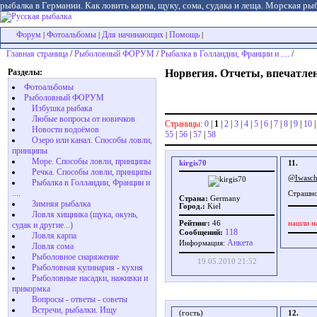
рыбалка в Германии. Как ловить карпа, щуку, сома, судака и леща. Морская рыб
Форум
Фотоальбомы
Для начинающих
Помощь
|
|
|
|
Главная страница
/
Рыболовный ФОРУМ
/
Рыбалка в Голландии, Франции и ....
/
Разделы:
Норвегия. Отчеты, впечатлени
Фотоальбомы
Рыболовный ФОРУМ
Избушка рыбака
Любые вопросы от новичков
Страницы:
0
|
1
|
2
|
3
|
4
|
5
|
6
|
7
|
8
|
9
|
10
Новости водоёмов
55
|
56
|
57
|
58
Озеро или канал. Способы ловли,
принципы
Море. Способы ловли, принципы
kirgis70
11.
Речка. Способы ловли, принципы
@Iwasc
Рыбалка в Голландии, Франции и
....
Страшно
Страна:
Germany
Зимняя рыбалка
Город.:
Kiel
Ловля хищника (щука, окунь,
нашли н
Рейтинг:
46
судак и другие...)
118
Сообщений:
Ловля карпа
Aнкета
Информация:
Ловля сома
Рыболовное снаряжение
19.05.2010 21:52
Рыболовная кулинария - кухня
Рыболовные насадки, наживки и
прикормка
Вопросы - ответы - советы
Встречи, рыбалки. Ищу
(гость)
12.