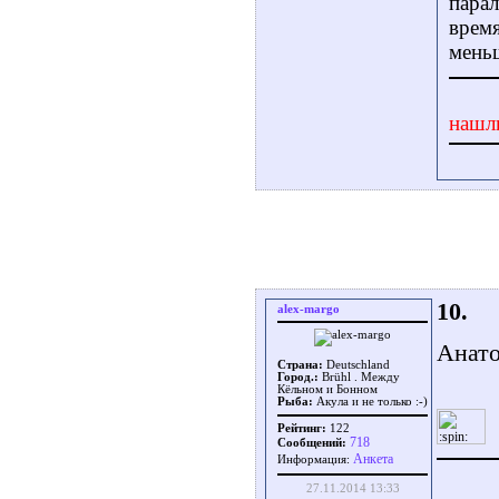
парал
время
мень
нашл
10.
alex-margo
Анато
Страна:
Deutschland
Город.:
Brühl . Между
Кёльном и Бонном
Рыба:
Акула и не только :-)
Рейтинг:
122
718
Сообщений:
Aнкета
Информация:
27.11.2014 13:33