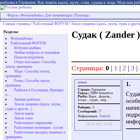
рыбалка в Германии. Как ловить карпа, щуку, сома, судака и леща. Морская рыб
Форум
Фотоальбомы
Для начинающих
Помощь
|
|
|
|
Главная страница
/
Рыболовный ФОРУМ
/
Ловля хищника (щука, окунь, судак и другие
Разделы:
Судак ( Zander 
Фотоальбомы
Рыболовный ФОРУМ
Избушка рыбака
Любые вопросы от новичков
Новости водоёмов
Озеро или канал. Способы
Страницы:
0
|
1
|
2
|
3
|
ловли, принципы
Море. Способы ловли,
принципы
Речка. Способы ловли,
triestr
1.
принципы
Рыбалка в Голландии, Франции
Страна:
Германия
Судак
Город.:
NRW Attendorn
и ....
Рыба:
Карп , форель ,
Зимняя рыбалка
особ
угорь , судак , лещ .
Ловля хищника (щука, окунь,
напис
Рейтинг:
3
судак и другие...)
57
Сообщений:
Ловля карпа
подр
Aнкета
Информация:
Ловля сома
инфо
Рыболовное снаряжение
19.10.2012 15:05
Рыболовная кулинария - кухня
Рыболовные насадки, наживки и
прикормка