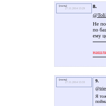
8.
(гость)
27.11.2014 13:29
@Toli
Не по
по ба
ему ц
нашли
(гость)
9.
27.11.2014 13:33
@tries
Я тож
пойма