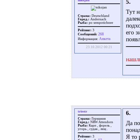
nikojan
5.
Тут н
Страна:
Deutschland
далек
Город.:
Andernach
Рыба:
po sempotichnee
подхо
Рейтинг:
3
его з
268
Сообщений:
появл
Aнкета
Информация:
23.10.2012 00:21
нашл
triestr
6.
Страна:
Германия
Да по
Город.:
NRW Attendorn
Рыба:
Карп , форель ,
понад
угорь , судак , лещ .
Я то 
Рейтинг:
3