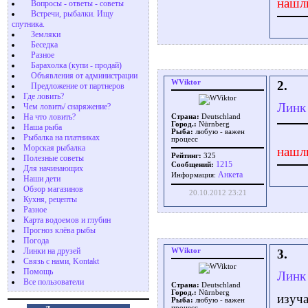
нашл
Вопросы - ответы - советы
Встречи, рыбалки. Ищу
спутника.
Земляки
Беседка
Разное
Барахолка (купи - продай)
Объявления от администрации
WViktor
2.
Предложение от партнеров
Где ловить?
Линк 
Чем ловить/ снаряжение?
На что ловить?
Страна:
Deutschland
Город.:
Nürnberg
Наша рыба
Рыба:
любую - важен
Рыбалка на платниках
процесс
Морская рыбалка
нашл
Рейтинг:
325
Полезные советы
1215
Сообщений:
Для начинающих
Aнкета
Информация:
Наши дети
Обзор магазинов
20.10.2012 23:21
Кухня, рецепты
Разное
Карта водоемов и глубин
Прогноз клёва рыбы
Погода
Линки на друзей
WViktor
3.
Связь с нами, Kontakt
Помощь
Линк 
Все пользователи
Страна:
Deutschland
Город.:
Nürnberg
изуча
Рыба:
любую - важен
процесс