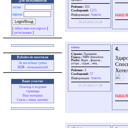
Для пользователя
логин:
Рейтинг:
325
1215
Сообщений:
нашл
пароль:
Aнкета
Информация:
20.10.2012 23:26
[
забыл имя или пароль
]
[
регистрация
]
triestr
4.
Страна:
Германия
Здар
Rybolov.de посетили
Город.:
NRW Attendorn
Рыба:
Карп , форель ,
За последние сутки
Споси
угорь , судак , лещ .
3159
- пользователей
Хотел
Рейтинг:
3
57
Сообщений:
Aнкета
Информация:
Ваше участие
21.10.2012 17:09
Помощь в ведении
страницы
нашл
Ваш материал
Связь с нами, контакт