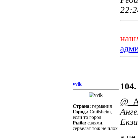
22:2
нашл
адм
vvik
104.
@_
Страна:
германия
Анге
Город.:
Crailsheim,
если то город
Екза
Рыба:
салями,
сервелат тож не плох
а не