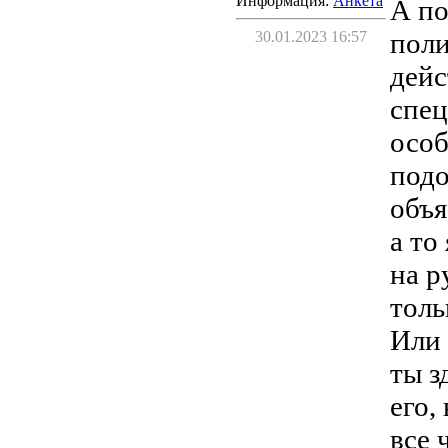
Информация:
Aнкета
А по
поли
30.01.2023 16:57
дейс
спец
особ
подо
объя
а то
на р
толь
Или 
ты з
его,
все 