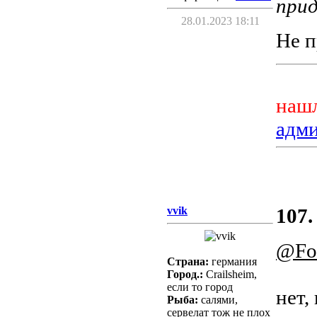
прид
28.01.2023 18:11
Не п
нашл
адм
vvik
107.
@Fo
Страна:
германия
Город.:
Crailsheim,
если то город
нет,
Рыба:
салями,
сервелат тож не плох