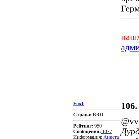
Герм
нашл
адм
Fox1
106.
Страна:
BRD
@vv
Рейтинг:
950
Дурд
Сообщений:
1077
Информация:
Aнкета