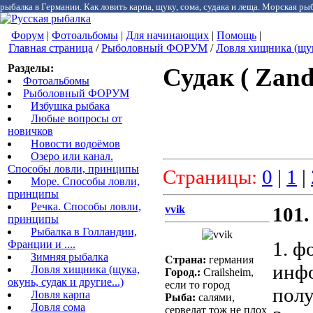
рыбалка в Германии. Как ловить карпа, щуку, сома, судака и леща. Морская рыб
Форум
|
Фотоальбомы
|
Для начинающих
|
Помощь
|
Главная страница
/
Рыболовный ФОРУМ
/
Ловля хищника (щука
Разделы:
Судак ( Zand
Фотоальбомы
Рыболовный ФОРУМ
Избушка рыбака
Любые вопросы от
новичков
Новости водоёмов
Озеро или канал.
Способы ловли, принципы
Страницы:
0
|
1
|
Море. Способы ловли,
принципы
Речка. Способы ловли,
vvik
101.
принципы
Рыбалка в Голландии,
1. ф
Франции и ....
Зимняя рыбалка
Страна:
германия
инфо
Ловля хищника (щука,
Город.:
Crailsheim,
окунь, судак и другие...)
если то город
полу
Ловля карпа
Рыба:
салями,
Ловля сома
сервелат тож не плох