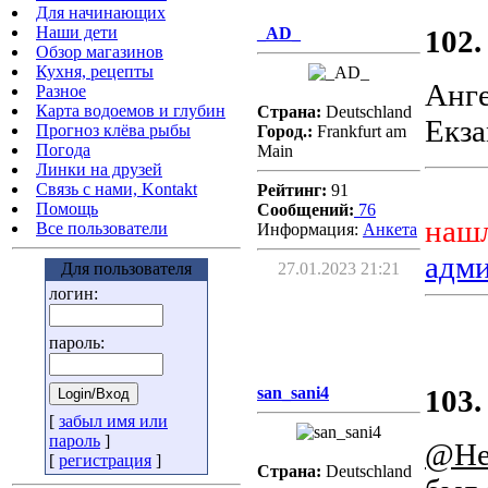
Для начинающих
Наши дети
_AD_
102.
Обзор магазинов
Кухня, рецепты
Анге
Разное
Карта водоемов и глубин
Страна:
Deutschland
Екза
Прогноз клёва рыбы
Город.:
Frankfurt am
Погода
Main
Линки на друзей
Связь с нами, Kontakt
Рейтинг:
91
Помощь
Сообщений:
76
нашл
Все пользователи
Информация:
Aнкета
адм
Для пользователя
27.01.2023 21:21
логин:
пароль:
san_sani4
103.
[
забыл имя или
пароль
]
@He
[
регистрация
]
Страна:
Deutschland