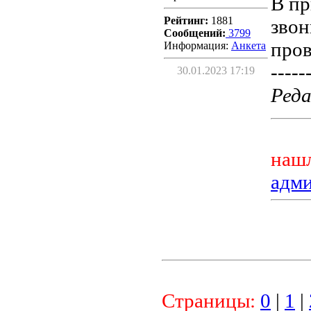
В пр
Рейтинг:
1881
звон
Сообщений:
3799
пров
Информация:
Aнкета
-----
30.01.2023 17:19
Реда
нашл
адм
Страницы:
0
|
1
|