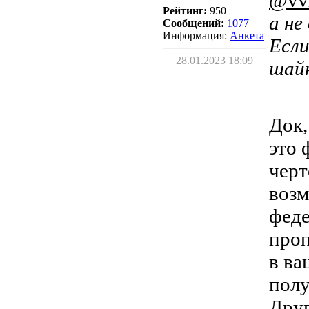
@vv
Рейтинг:
950
а не
Сообщений:
1077
Информация:
Aнкета
Если
28.01.2023 18:09
шайн
Док,
это 
черт
возм
феде
проп
в ва
полу
Друг