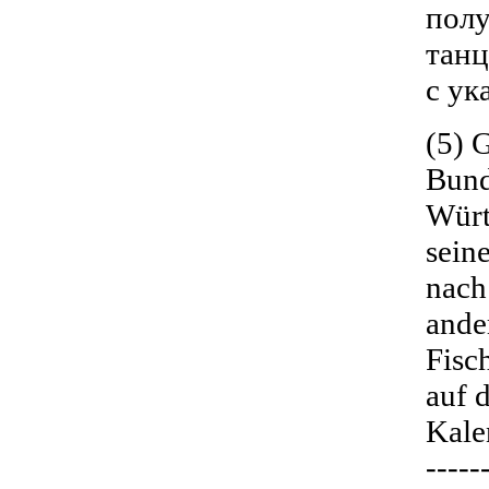
полу
танц
с ук
(5) 
Bund
Würt
sein
nach
ande
Fisc
auf 
Kale
-----