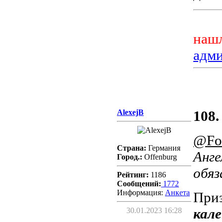
нашл
адм
AlexejB
108.
@Fo
Страна:
Германия
Анге
Город.:
Offenburg
обяз
Рейтинг:
1186
Сообщений:
1772
Информация:
Aнкета
При
кале
30.01.2023 16:28