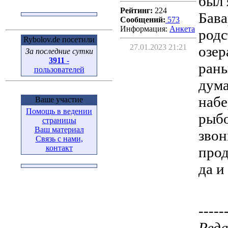
был 
Рейтинг:
224
Бава
Сообщений:
573
Информация:
Aнкета
родс
Rybolov.de посетили
27.01.2023 21:21
озер
За последние сутки
3911
-
рань
пользователей
дума
набе
Ваше участие
Помощь в ведении
рыбо
страницы
Ваш материал
звон
Связь с нами,
контакт
прод
да и
-----
Реда