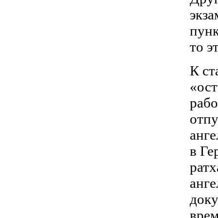
экза
пунк
то э
К ст
«ост
рабо
отпу
анге
в Ге
ратх
анге
доку
врем