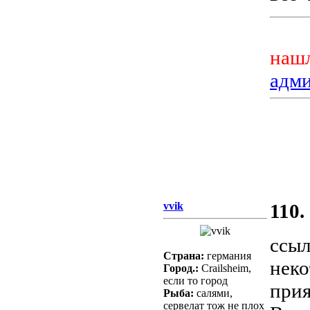
нашл
адм
vvik
110.
ссыл
Страна:
германия
неко
Город.:
Crailsheim,
если то город
прия
Рыба:
салями,
сервелат тож не плох