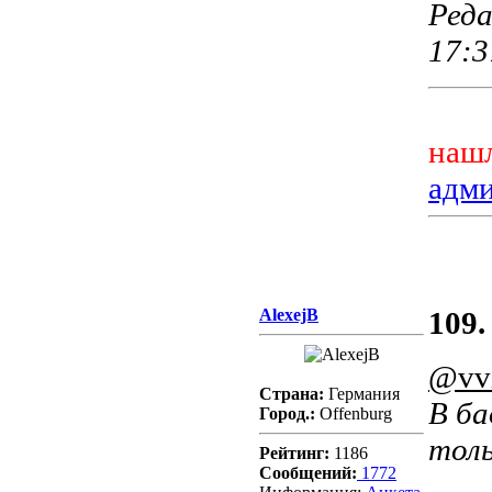
Реда
17:3
нашл
адм
AlexejB
109.
@vv
Страна:
Германия
В ба
Город.:
Offenburg
толь
Рейтинг:
1186
Сообщений:
1772