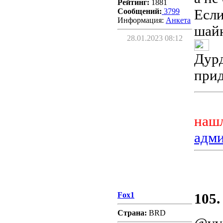
Рейтинг:
1881
Если
Сообщений:
3799
Информация:
Aнкета
шайн
28.01.2023 08:12
Дурд
прид
нашл
адм
Fox1
105.
Страна:
BRD