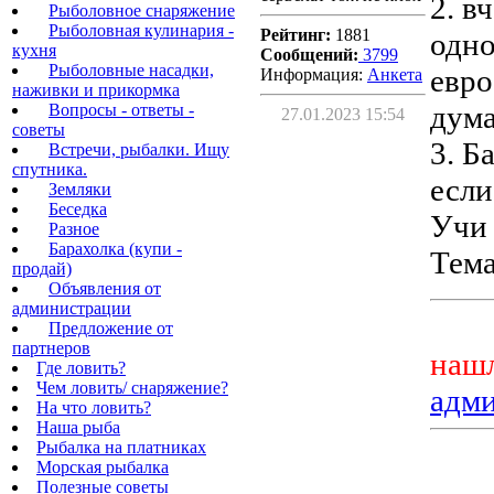
2. в
Рыболовное снаряжение
Рыболовная кулинария -
Рейтинг:
1881
одно
кухня
Сообщений:
3799
Рыболовные насадки,
евро
Информация:
Aнкета
наживки и прикормка
дум
Вопросы - ответы -
27.01.2023 15:54
советы
3. Б
Встречи, рыбалки. Ищу
спутника.
если
Земляки
Беседка
Учи 
Разное
Барахолка (купи -
Тема
продай)
Объявления от
администрации
Предложение от
партнеров
нашл
Где ловить?
Чем ловить/ снаряжение?
адм
На что ловить?
Наша рыба
Рыбалка на платниках
Морская рыбалка
Полезные советы