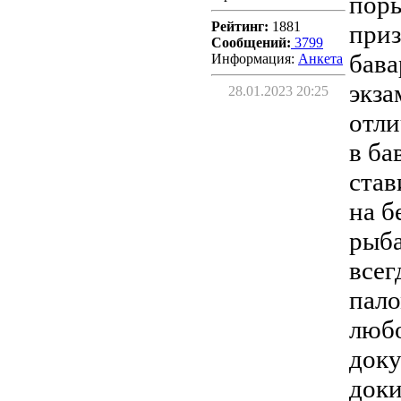
поры
Рейтинг:
1881
приз
Сообщений:
3799
бава
Информация:
Aнкета
экза
28.01.2023 20:25
отли
в ба
став
на б
рыба
всег
пало
любо
доку
доки