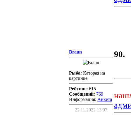
Braun
90.
Рыба:
Каторая на
картинке
Рейтинг:
615
нашл
Сообщений:
769
Информация:
Aнкета
адм
22.11.2022 13:07