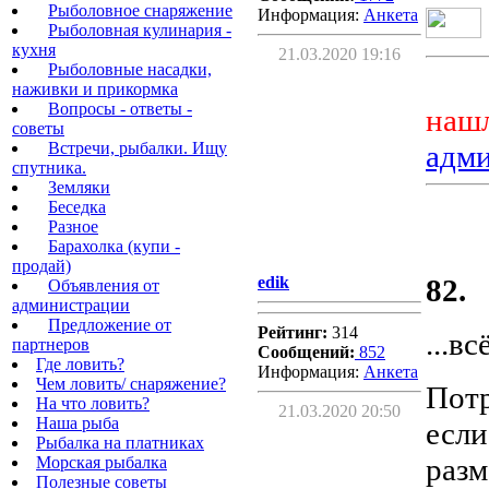
Рыболовное снаряжение
Информация:
Aнкета
Рыболовная кулинария -
кухня
21.03.2020 19:16
Рыболовные насадки,
наживки и прикормка
Вопросы - ответы -
нашл
советы
Встречи, рыбалки. Ищу
адм
спутника.
Земляки
Беседка
Разное
Барахолка (купи -
продай)
edik
82.
Объявления от
администрации
Предложение от
Рейтинг:
314
...в
партнеров
Сообщений:
852
Где ловить?
Информация:
Aнкета
Чем ловить/ снаряжение?
Потр
На что ловить?
21.03.2020 20:50
Наша рыба
если
Рыбалка на платниках
разм
Морская рыбалка
Полезные советы