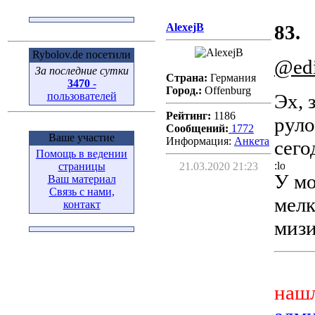
AlexejB
83.
Rybolov.de посетили
@ed
За последние сутки
Страна:
Германия
3470
-
Город.:
Offenburg
пользователей
Эх, 
Рейтинг:
1186
руло
Сообщений:
1772
Ваше участие
Информация:
Aнкета
сего
Помощь в ведении
страницы
21.03.2020 21:23
У мо
Ваш материал
Связь с нами,
мелк
контакт
мизи
нашл