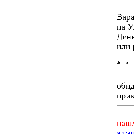
Вара
на У
День
или 
обид
прик
нашл
адм