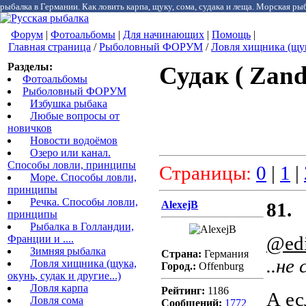
рыбалка в Германии. Как ловить карпа, щуку, сома, судака и леща. Морская рыб
Форум
|
Фотоальбомы
|
Для начинающих
|
Помощь
|
Главная страница
/
Рыболовный ФОРУМ
/
Ловля хищника (щука
Разделы:
Судак ( Zand
Фотоальбомы
Рыболовный ФОРУМ
Избушка рыбака
Любые вопросы от
новичков
Новости водоёмов
Озеро или канал.
Способы ловли, принципы
Страницы:
0
|
1
|
Море. Способы ловли,
принципы
Речка. Способы ловли,
AlexejB
81.
принципы
Рыбалка в Голландии,
@ed
Франции и ....
Зимняя рыбалка
Страна:
Германия
..не
Ловля хищника (щука,
Город.:
Offenburg
окунь, судак и другие...)
Ловля карпа
Рейтинг:
1186
А ес
Ловля сома
Сообщений:
1772