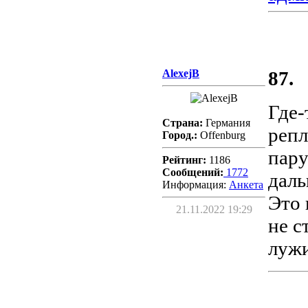
AlexejB
87.
Где-
Страна:
Германия
репл
Город.:
Offenburg
пару
Рейтинг:
1186
Сообщений:
1772
даль
Информация:
Aнкета
Это 
21.11.2022 19:29
не с
луж