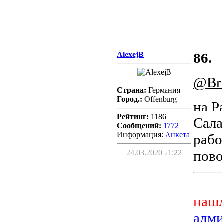
AlexejB
86.
@Br
Страна:
Германия
Город.:
Offenburg
на Р
Рейтинг:
1186
Сала
Сообщений:
1772
Информация:
Aнкета
рабо
пово
24.03.2020 21:22
нашл
адм