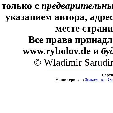
только с
предварительн
указанием автора, адре
месте стран
Все права принадл
www.rybolov.de и
бу
© Wladimir Sarudi
Партн
Наши сервисы:
Знакомства
-
От