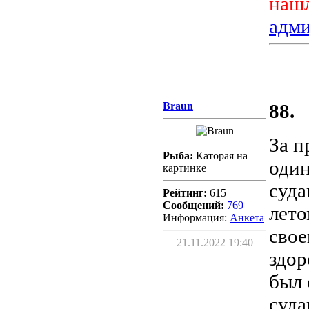
нашл
адм
Braun
88.
За п
Рыба:
Каторая на
один
картинке
суда
Рейтинг:
615
Сообщений:
769
лето
Информация:
Aнкета
свое
21.11.2022 19:40
здор
был 
суда