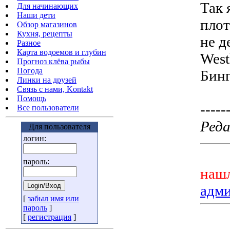
Так 
Для начинающих
Наши дети
плот
Обзор магазинов
Кухня, рецепты
не д
Разное
Карта водоемов и глубин
West
Прогноз клёва рыбы
Погода
Бинг
Линки на друзей
Связь с нами, Kontakt
Помощь
-----
Все пользователи
Реда
Для пользователя
логин:
пароль:
нашл
адм
[
забыл имя или
пароль
]
[
регистрация
]