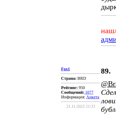
дырк
нашл
адм
Fox1
89.
Страна:
BRD
@Br
Рейтинг:
950
Сдел
Сообщений:
1077
Информация:
Aнкета
лови
21.11.2022 21:33
бубл