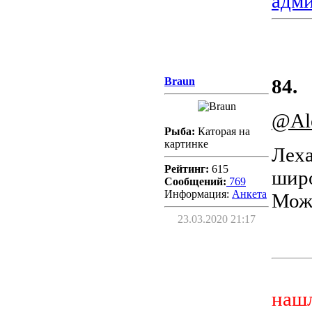
адм
Braun
84.
@Al
Рыба:
Каторая на
картинке
Леха
Рейтинг:
615
широ
Сообщений:
769
Информация:
Aнкета
Може
23.03.2020 21:17
нашл