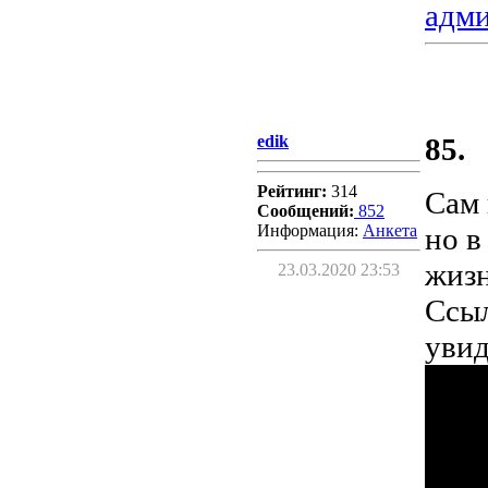
адм
edik
85.
Рейтинг:
314
Сам 
Сообщений:
852
Информация:
Aнкета
но в
жизн
23.03.2020 23:53
Ссыл
увид