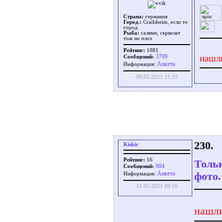
Страна:
германия
Город.:
Crailsheim, если то
город
Рыба:
салями, сервелат
тож не плох
Рейтинг:
1881
3799
нашл
Сообщений:
Aнкета
Информация:
09.05.2021 21:33
230.
Kiskir
Рейтинг:
16
Тольк
804
Сообщений:
Aнкета
фото.
Информация:
11.05.2021 09:16
нашли