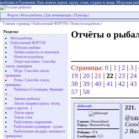
рыбалка в Германии. Как ловить карпа, щуку, сома, судака и леща. Морская рыб
Форум
Фотоальбомы
Для начинающих
Помощь
|
|
|
|
Главная страница
/
Рыболовный ФОРУМ
/
Новости водоёмов
/
Разделы:
Отчёты о рыбал
Фотоальбомы
Рыболовный ФОРУМ
Избушка рыбака
Любые вопросы от новичков
Новости водоёмов
Озеро или канал. Способы
Страницы:
0
|
1
|
2
|
3
|
ловли, принципы
Море. Способы ловли,
19
|
20
|
21
|
22
|
23
|
24
принципы
Речка. Способы ловли,
38
|
39
|
40
|
41
|
42
|
43
принципы
Рыбалка в Голландии, Франции
57
|
58
и ....
Зимняя рыбалка
Ловля хищника (щука, окунь,
philosoph
221.
судак и другие...)
Ловля карпа
@vasi
Ловля сома
Рыболовное снаряжение
Страна:
Deutschland
Сегод
Город.:
Braunschweig
Рыболовная кулинария - кухня
2 Bac
Рыболовные насадки, наживки и
Рейтинг:
374
прикормка
624
Сообщений: