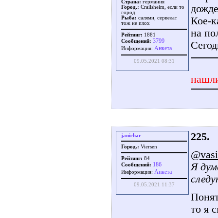
Страна:
германия
дожде
Город.:
Crailsheim, если то
город
Кое-к
Рыба:
салями, сервелат
тож не плох
на по
Рейтинг:
1881
3799
Сообщений:
Сегод
Aнкета
Информация:
09.05.2021 08:31
нашли
225.
janichar
Город.:
Viersen
@vasi
Рейтинг:
84
Я дум
186
Сообщений:
Aнкета
Информация:
следу
09.05.2021 11:37
Понят
то я 