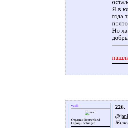
остал
Я в ю
года 
полто
Но ла
добры
нашли
vasili
226.
@jani
Страна:
Deutschland
Жаль,
Город.:
Bobingen