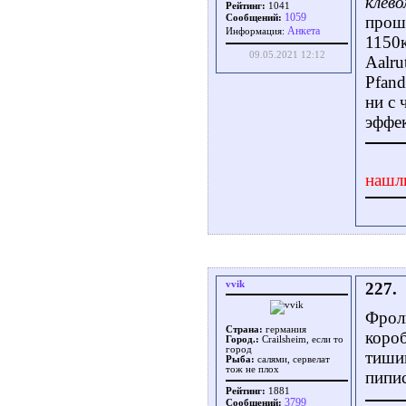
клево
Рейтинг:
1041
1059
Сообщений:
прошл
Aнкета
Информация:
1150к
09.05.2021 12:12
Aalru
Pfand
ни с 
эффек
нашл
vvik
227.
Фрол
Страна:
германия
короб
Город.:
Crailsheim, если то
город
тишин
Рыба:
салями, сервелат
тож не плох
пипис
Рейтинг:
1881
3799
Сообщений: