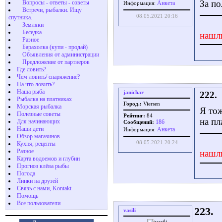
За по
Вопросы - ответы - советы
Aнкета
Информация:
Встречи, рыбалки. Ищу
08.05.2021 20:16
спутника.
Земляки
Беседка
нашл
Разное
Барахолка (купи - продай)
Объявления от администрации
Предложение от партнеров
Где ловить?
Чем ловить/ снаряжение?
На что ловить?
Наша рыба
janichar
222.
Рыбалка на платниках
Город.:
Viersen
Морская рыбалка
Я тож
Полезные советы
Рейтинг:
84
на пл
Для начинающих
186
Сообщений:
Наши дети
Aнкета
Информация:
Обзор магазинов
08.05.2021 20:24
Кухня, рецепты
Разное
нашл
Карта водоемов и глубин
Прогноз клёва рыбы
Погода
Линки на друзей
Связь с нами, Kontakt
Помощь
Все пользователи
223.
vasili