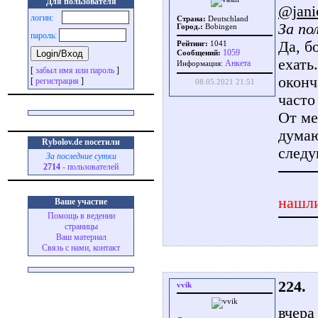
Для пользователя
@jani
логин:
Страна:
Deutschland
За по
Город.:
Bobingen
пароль:
Да, б
Рейтинг:
1041
1059
Сообщений:
ехать
Aнкета
Информация:
[
забыл имя или пароль
]
оконч
[
регистрация
]
08.05.2021 21:51
часто
От ме
думаю
Rybolov.de посетили
следу
За последние сутки
2714
- пользователей
нашли
Ваше участие
Помощь в ведении
страницы
Ваш материал
Связь с нами, контакт
224.
vvik
вчера