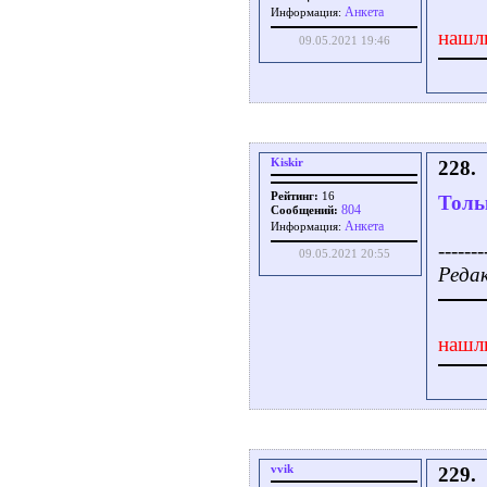
Aнкета
Информация:
нашл
09.05.2021 19:46
Kiskir
228.
Рейтинг:
16
Толь
804
Сообщений:
Aнкета
Информация:
-------
09.05.2021 20:55
Редак
нашл
vvik
229.