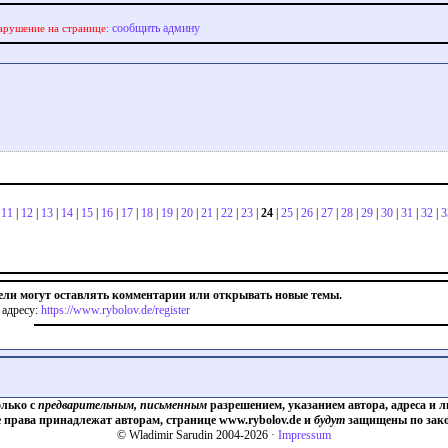
сообщить админу
арушение на странице:
|
11
|
12
|
13
|
14
|
15
|
16
|
17
|
18
|
19
|
20
|
21
|
22
|
23
|
24
|
25
|
26
|
27
|
28
|
29
|
30
|
31
|
32
|
3
ели могут оставлять комментарии или открывать новые темы.
 адресу:
https://www.rybolov.de/register
олько с
предварительным, письменным
разрешением, указанием автора, адреса и л
е права принадлежат авторам, странице www.rybolov.de и
будут
защищены по зако
© Wladimir Sarudin 2004-2026 ·
Impressum