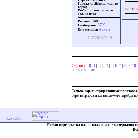
Страна:
германия
Город.:
Crailsheim, если то
город
нашли н
Рыба:
салями, сервелат
тож не плох
Рейтинг:
1881
3799
Сообщений:
Aнкета
Информация:
17.05.2021 02:15
Страницы:
0
|
1
|
2
|
3
|
4
|
5
|
6
|
7
|
8
|
9
|
10
55
|
56
|
57
|
58
Только зарегистрированные пользоват
Зарегистрироваться вы можете перейдя по
Любая перепечатка или использование материалов т
Вс