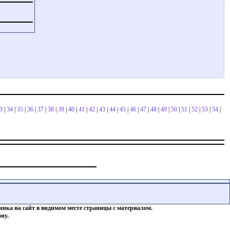
3
|
34
|
35
|
36
|
37
|
38
|
39
|
40
|
41
|
42
|
43
|
44
|
45
|
46
|
47
|
48
|
49
|
50
|
51
|
52
|
53
|
54
|
инка на сайт в видимом месте страницы с материалом.
ну.