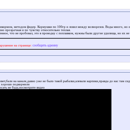
рикормом, методом фидер. Кормушки по 100гр и ловил между волнорезов. Воды много, но 
чно прозрачная и по чувству относительно теплая.
енное, что не пробовал, это в проводку с поплавком, нужны были другие удилища, но их не
сообщить админу
арушение на странице:
вет,бали на канале,давно уже не было такой рыбалки,клевали карпики,правда до нас там си
и хорошо подкормили
исать не буду,посмотрите видео