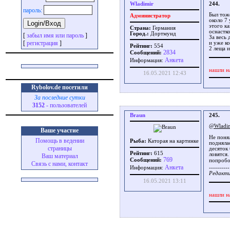
Wladimir
244.
пароль:
Был тоже
Администратор
около 7 
этого ка
Страна:
Германия
оснастк
Город.:
Дортмунд
[
забыл имя или пароль
]
За весь 
[
регистрация
]
и уже ко
Рейтинг:
554
2 леща и
2834
Сообщений:
Aнкета
Информация:
нашли н
16.05.2021 12:43
Rybolov.de посетили
За последние сутки
3152
- пользователей
Braun
245.
@Wladi
Ваше участие
Не понял
Помощь в ведении
Рыба:
Каторая на картинке
подняла
страницы
десяток 
Рейтинг:
615
ловятся
Ваш материал
769
Сообщений:
попробо
Связь с нами, контакт
Aнкета
Информация:
----------
Редакти
16.05.2021 13:11
нашли н