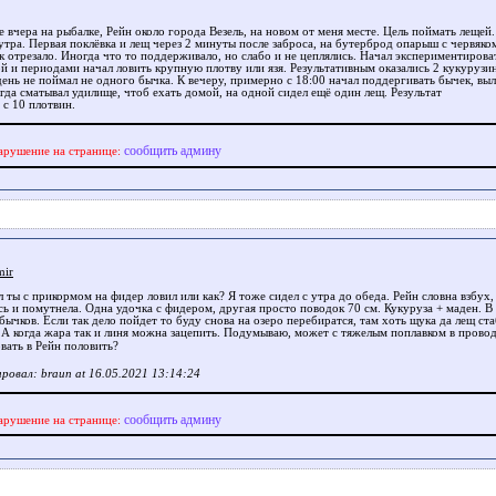
 вчера на рыбалке, Рейн около города Везель, на новом от меня месте. Цель поймать лещей
утра. Первая поклёвка и лещ через 2 минуты после заброса, на бутерброд опарыш с червяко
к отрезало. Иногда что то поддерживало, но слабо и не цеплялись. Начал экспериментирова
ой и периодами начал ловить крупную плотву или язя. Результативным оказались 2 кукурузи
день не поймал не одного бычка. К вечеру, примерно с 18:00 начал поддергивать бычек, вы
гда сматывал удилище, чтоб ехать домой, на одной сидел ещё один лещ. Результат
 с 10 плотвин.
сообщить админу
арушение на странице:
mir
 ты с прикормом на фидер ловил или как? Я тоже сидел с утра до обеда. Рейн словна взбух,
сь и помутнела. Одна удочка с фидером, другая просто поводок 70 см. Кукуруза + маден. В 
бычков. Если так дело пойдет то буду снова на озеро перебиратся, там хоть щука да лещ ст
. А когда жара так и линя можна зацепить. Подумываю, может с тяжелым поплавком в прово
вать в Рейн половить?
ровал: braun at 16.05.2021 13:14:24
сообщить админу
арушение на странице: