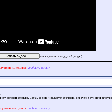
(вы переходите на другой ресурс)
сообщить админу
арушение на странице:
!
огоду колбасит страшно. Дождь-солнце чередуются ежечасно. Впрочем, я эти выхи работаю..
сообщить админу
арушение на странице: