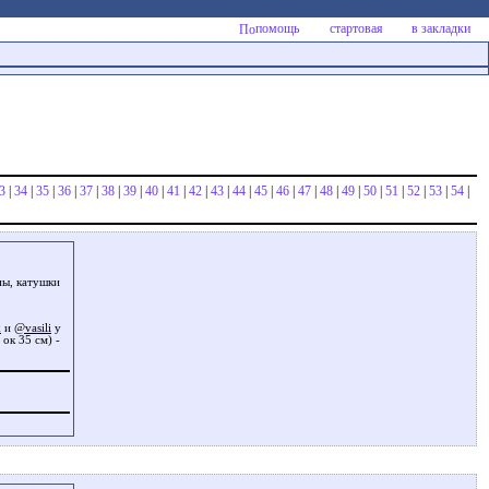
помощь
стартовая
в закладки
3
|
34
|
35
|
36
|
37
|
38
|
39
|
40
|
41
|
42
|
43
|
44
|
45
|
46
|
47
|
48
|
49
|
50
|
51
|
52
|
53
|
54
|
ны, катушки
k
и
@vasili
у
ок 35 см) -