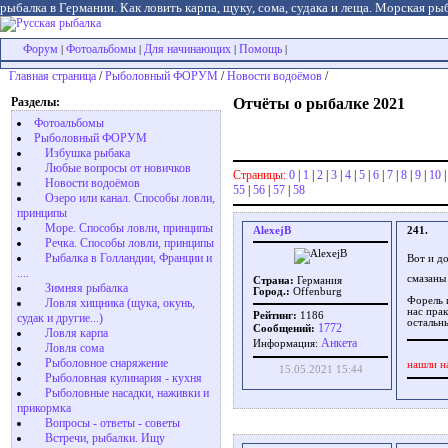
рыбалка в Германии. Как ловить карпа, щуку, сома, судака и леща. Морская рыб
Форум
Фотоальбомы
Для начинающих
Помощь
|
|
|
|
Главная страница
/
Рыболовный ФОРУМ
/
Новости водоёмов
/
Разделы:
Отчёты о рыбалке 2021
Фотоальбомы
Рыболовный ФОРУМ
Избушка рыбака
Любые вопросы от новичков
Страницы:
0
|
1
|
2
|
3
|
4
|
5
|
6
|
7
|
8
|
9
|
10
Новости водоёмов
55
|
56
|
57
|
58
Озеро или канал. Способы ловли,
принципы
Море. Способы ловли, принципы
AlexejB
241.
Речка. Способы ловли, принципы
Рыбалка в Голландии, Франции и
Вот и д
....
смазаны 
Страна:
Германия
Зимняя рыбалка
Город.:
Offenburg
Форель 
Ловля хищника (щука, окунь,
нас прак
Рейтинг:
1186
судак и другие...)
остальн
1772
Сообщений:
Ловля карпа
Aнкета
Информация:
Ловля сома
Рыболовное снаряжение
нашли н
15.05.2021 15:44
Рыболовная кулинария - кухня
Рыболовные насадки, наживки и
прикормка
Вопросы - ответы - советы
Встречи, рыбалки. Ищу