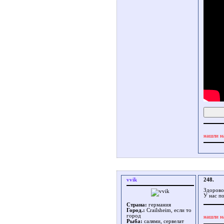
нашли н
vvik
248.
Здорово
У нас п
Страна:
германия
Город.:
Crailsheim, если то
город
нашли н
Рыба:
салями, сервелат