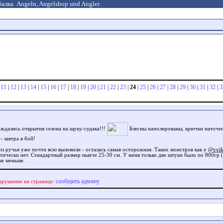
алка. Angeln, Angelshop und Angler.
|
11
|
12
|
13
|
14
|
15
|
16
|
17
|
18
|
19
|
20
|
21
|
22
|
23
|
24
|
25
|
26
|
27
|
28
|
29
|
30
|
31
|
32
|
3
ождались открытия сезона на щуку-судака!!!
Блесны наполированы, крючки наточе
- завтра в бой!
из ручья уже почти всю выловили - осталась самая осторожная. Таких монстров как у
@vvi
тически нет. Стандартный размер нынче 25-30 см. У меня только две штуки было по 800гр ( 
ые меньше.
сообщить админу
арушение на странице: