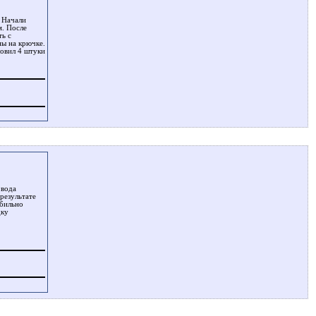
. Начали
м. После
ть с
ны на крючке.
ловил 4 штуки
 вода
результате
абильно
дку