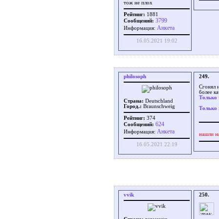
тож не плох
Рейтинг:
1881
3799
Сообщений:
Aнкета
Информация:
16.05.2021 19:02
philosoph
249.
Сгонял 
более ка
Только 
Страна:
Deutschland
Город.:
Braunschweig
Только 
Рейтинг:
374
624
Сообщений:
Aнкета
Информация:
нашли н
16.05.2021 22:19
vvik
250.