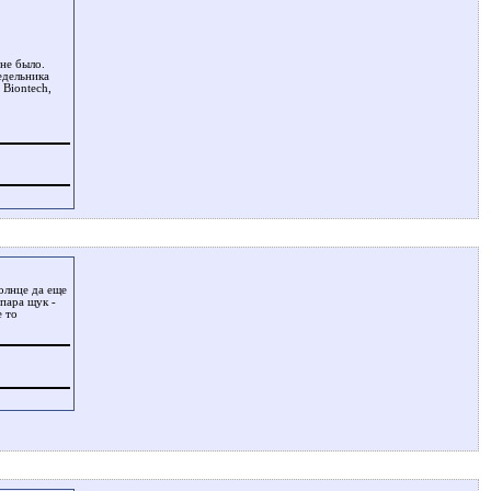
не было.
едельника
 Biontech,
солнце да еще
пара щук -
е то