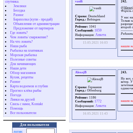
спутника.
vasili
242.
Земляки
@Alexe
Беседка
Форель 
Разное
Страна:
Deutschland
У нас н
Барахолка (купи - продай)
Город.:
Bobingen
Только 
Объявления от администрации
разрешат
Рейтинг:
1041
второй 
Предложение от партнеров
1059
Сообщений:
----------
Где ловить?
Редактир
Aнкета
Информация:
Чем ловить/ снаряжение?
На что ловить?
15.05.2021 16:03
Наша рыба
нашли н
Рыбалка на платниках
Морская рыбалка
Полезные советы
Для начинающих
Наши дети
AlexejB
243.
Обзор магазинов
Кухня, рецепты
Ну вот, 
Разное
ветер. 
зачетная
Карта водоемов и глубин
Страна:
Германия
одиночны
Прогноз клёва рыбы
Город.:
Offenburg
Погода
Рейтинг:
1186
Линки на друзей
1772
нашли н
Сообщений:
Связь с нами, Kontakt
Aнкета
Информация:
Помощь
Все пользователи
16.05.2021 11:43
Для пользователя
логин: