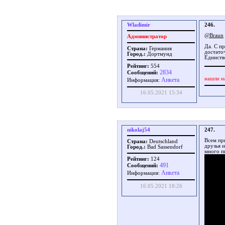
Wladimir
246.
@Braun
Администратор
Да. С п
Страна:
Германия
достато
Город.:
Дортмунд
Единств
Рейтинг:
554
2834
Сообщений:
нашли н
Aнкета
Информация:
16.05.2021 15:34
nikolaj54
247.
Всем при
Страна:
Deutschland
друзья 
Город.:
Bad Sassendorf
много п
Рейтинг:
124
491
Сообщений:
Aнкета
Информация:
16.05.2021 18:26