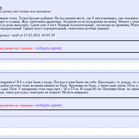
jB
из ручья уже почти всю выловили
аверно тоже. Толпы бродят рыбаков. На последнем месте, где 9 штук вытащил, уже поклевок 
карп и голавль. Жду окончания карантина. Засадили из-за подозрения на ковид. Может с пон
 из дома выходить. Сдали уже 3 тест. Первый положительный , несмотря на прививку Pfizer
отрицательный. Cкорее всего отрицательный, симптонов вообще никаких.
овал: vasili at 15.05.2021 16:03:39
сообщить админу
арушение на странице:
открылись! В 6 ч утра были у воды. Погода и клев были так себе. Прохладно, то дождь, то 
У рыбы похоже тоже желания клевать не было. Крупняка не было, у меня один окунь 35см, и 
 одна 55см. У напарника тоже пара щук - 50 и 57см. И судак 60 см. Поклевки были. но каки
е, ткнет раз и все, повторно не атакует. Мелочь наверное.
сообщить админу
арушение на странице: