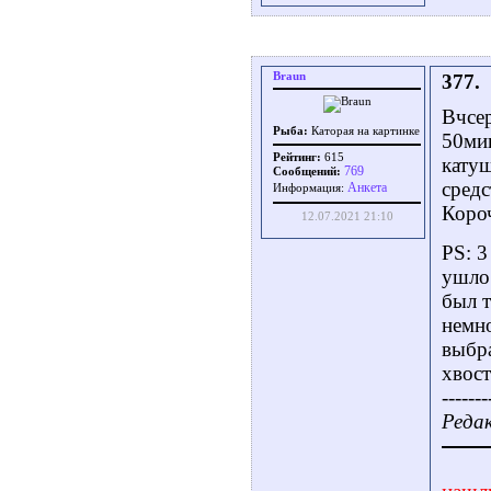
Braun
377.
Вчсер
Рыба:
Каторая на картинке
50мин
Рейтинг:
615
катуш
769
Сообщений:
средс
Aнкета
Информация:
Короч
12.07.2021 21:10
PS: 3
ушло 
был т
немн
выбра
хвос
-------
Редак