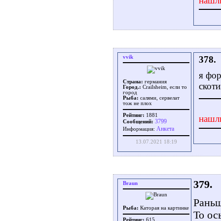
нашл
vvik
378.
я фор
Страна:
германия
скоти
Город.:
Crailsheim, если то
город
Рыба:
салями, сервелат
тож не плох
Рейтинг:
1881
нашл
3799
Сообщений:
Aнкета
Информация:
13.07.2021 18:19
379.
Braun
Раньш
Рыба:
Каторая на картинке
То ос
Рейтинг:
615