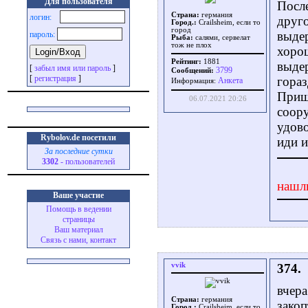
Для пользователя
После
Страна:
германия
логин:
друго
Город.:
Crailsheim, если то
город
выдер
пароль:
Рыба:
салями, сервелат
тож не плох
хорош
Рейтинг:
1881
выдер
[
забыл имя или пароль
]
3799
Сообщений:
[
регистрация
]
гораз
Aнкета
Информация:
Приш
06.07.2021 20:26
соору
удово
Rybolov.de посетили
иди 
За последние сутки
3302
- пользователей
нашл
Ваше участие
Помощь в ведении
страницы
Ваш материал
Связь с нами, контакт
vvik
374.
вчера
Страна:
германия
закоп
Город.:
Crailsheim, если то