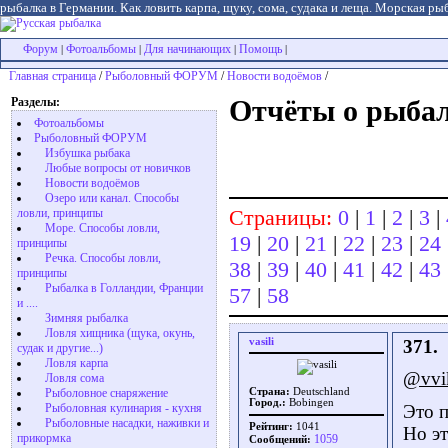
рыбалка в Германии. Как ловить карпа, щуку, сома, судака и леща. Морская рыб
Форум
Фотоальбомы
Для начинающих
Помощь
|
|
|
|
Главная страница
/
Рыболовный ФОРУМ
/
Новости водоёмов
/
Разделы:
Отчёты о рыбал
Фотоальбомы
Рыболовный ФОРУМ
Избушка рыбака
Любые вопросы от новичков
Новости водоёмов
Озеро или канал. Способы
Страницы:
0
|
1
|
2
|
3
|
ловли, принципы
Море. Способы ловли,
19
|
20
|
21
|
22
|
23
|
24
принципы
Речка. Способы ловли,
38
|
39
|
40
|
41
|
42
|
43
принципы
Рыбалка в Голландии, Франции
57
|
58
и ....
Зимняя рыбалка
Ловля хищника (щука, окунь,
vasili
371.
судак и другие...)
Ловля карпа
@vvi
Ловля сома
Рыболовное снаряжение
Страна:
Deutschland
Город.:
Bobingen
Рыболовная кулинария - кухня
Это п
Рыболовные насадки, наживки и
Рейтинг:
1041
Но эт
прикормка
1059
Сообщений: