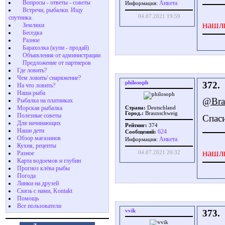
Вопросы - ответы - советы
Aнкета
Информация:
Встречи, рыбалки. Ищу
04.07.2021 19:59
спутника.
нашл
Земляки
Беседка
Разное
Барахолка (купи - продай)
Объявления от администрации
Предложение от партнеров
Где ловить?
Чем ловить/ снаряжение?
philosoph
372.
На что ловить?
Наша рыба
@Bra
Рыбалка на платниках
Морская рыбалка
Страна:
Deutschland
Город.:
Braunschweig
Полезные советы
Спаси
Для начинающих
Рейтинг:
374
Наши дети
624
Сообщений:
Обзор магазинов
Aнкета
Информация:
Кухня, рецепты
нашл
04.07.2021 20:32
Разное
Карта водоемов и глубин
Прогноз клёва рыбы
Погода
Линки на друзей
Связь с нами, Kontakt
Помощь
Все пользователи
vvik
373.