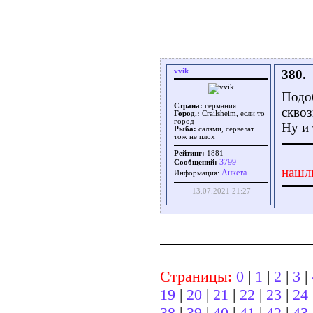
vvik
380.
Подоб
Страна:
германия
сквоз
Город.:
Crailsheim, если то
город
Ну и 
Рыба:
салями, сервелат
тож не плох
Рейтинг:
1881
3799
Сообщений:
нашл
Aнкета
Информация:
13.07.2021 21:27
Страницы:
0
|
1
|
2
|
3
|
19
|
20
|
21
|
22
|
23
|
24
38
|
39
|
40
|
41
|
42
|
43