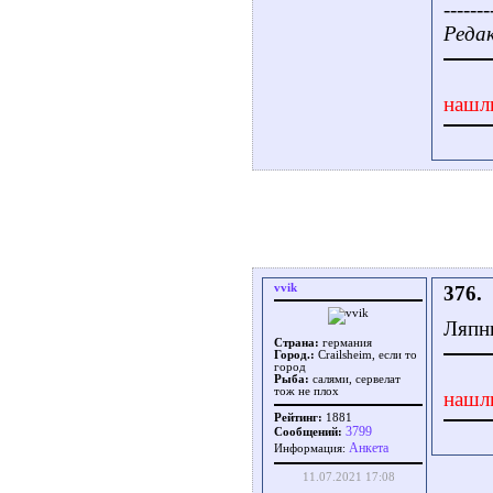
-------
Редак
нашл
vvik
376.
Ляпн
Страна:
германия
Город.:
Crailsheim, если то
город
Рыба:
салями, сервелат
тож не плох
нашл
Рейтинг:
1881
3799
Сообщений:
Aнкета
Информация:
11.07.2021 17:08