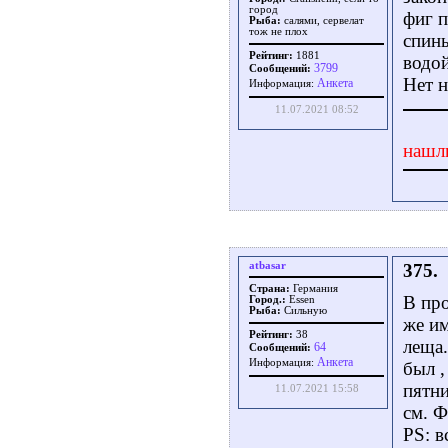
город
фиг п
Рыба:
салями, сервелат
тож не плох
спины
Рейтинг:
1881
водой
3799
Сообщений:
Нет 
Aнкета
Информация:
11.07.2021 08:52
нашл
atbasar
375.
Страна:
Германия
В про
Город.:
Essen
Рыба:
Сильную
же им
Рейтинг:
38
леща.
64
Сообщений:
Aнкета
Информация:
был ,
пятн
11.07.2021 15:58
см. Ф
PS: в