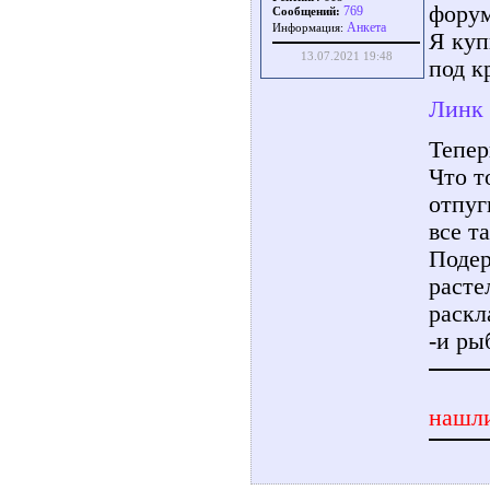
форум
769
Сообщений:
Aнкета
Информация:
Я куп
13.07.2021 19:48
под к
Линк 
Тепер
Что т
отпуг
все т
Подер
расте
раскл
-и ры
нашли