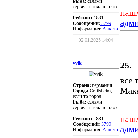
Рыба:
салями,
сервелат тож не плох
нашл
Рейтинг:
1881
адм
Сообщений:
3799
Информация:
Aнкета
02.01.2025 14:04
vvik
25.
все 
Страна:
германия
Мак
Город.:
Crailsheim,
если то город
Рыба:
салями,
сервелат тож не плох
нашл
Рейтинг:
1881
Сообщений:
3799
адм
Информация:
Aнкета