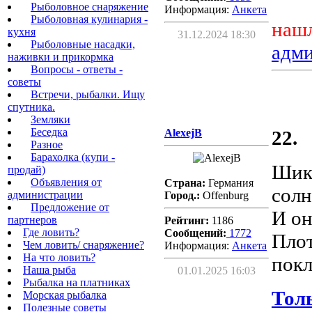
Рыболовное снаряжение
Информация:
Aнкета
Рыболовная кулинария -
нашл
кухня
31.12.2024 18:30
Рыболовные насадки,
адм
наживки и прикормка
Вопросы - ответы -
советы
Встречи, рыбалки. Ищу
спутника.
Земляки
Беседка
AlexejB
22.
Разное
Барахолка (купи -
Шика
продай)
Объявления от
Страна:
Германия
солн
администрации
Город.:
Offenburg
Предложение от
И он
партнеров
Рейтинг:
1186
Где ловить?
Сообщений:
1772
Плот
Чем ловить/ снаряжение?
Информация:
Aнкета
На что ловить?
покл
Наша рыба
01.01.2025 16:03
Рыбалка на платниках
Тол
Морская рыбалка
Полезные советы