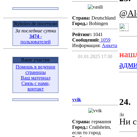
@Al
Страна:
Deutschland
Город.:
Bobingen
Rybolov.de посетили
За последние сутки
Рейтинг:
1041
3474
-
Сообщений:
1059
пользователей
Информация:
Aнкета
нашл
01.01.2025 17:30
Ваше участие
адм
Помощь в ведении
страницы
Ваш материал
Связь с нами,
контакт
vvik
24.
Ни с
Страна:
германия
Город.:
Crailsheim,
если то город