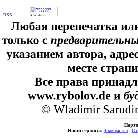
Любая перепечатка ил
только с
предварительн
указанием автора, адре
месте стран
Все права принадл
www.rybolov.de и
бу
© Wladimir Sarudi
Партн
Наши сервисы:
Знакомства
-
От