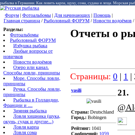
рыбалка в Германии. Как ловить карпа, щуку, сома, судака и леща. Морская рыб
Форум
|
Фотоальбомы
|
Для начинающих
|
Помощь
|
Главная страница
/
Рыболовный ФОРУМ
/
Новости водоёмов
/
Разделы:
Отчеты о ры
Фотоальбомы
Рыболовный ФОРУМ
Избушка рыбака
Любые вопросы от
новичков
Новости водоёмов
Озеро или канал.
Способы ловли, принципы
Страницы:
0
|
1
|
Море. Способы ловли,
принципы
Речка. Способы ловли,
vasili
21.
принципы
Рыбалка в Голландии,
@Al
Франции и ....
Зимняя рыбалка
Страна:
Deutschland
Ловля хищника (щука,
Город.:
Bobingen
окунь, судак и другие...)
Ловля карпа
Рейтинг:
1041
Ловля сома
Сообщений:
1059