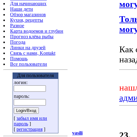
могу
Для начинающих
Наши дети
Обзор магазинов
Тол
Кухня, рецепты
Разное
могу
Карта водоемов и глубин
Прогноз клёва рыбы
Погода
Как 
Линки на друзей
Связь с нами, Kontakt
наза
Помощь
Все пользователи
Для пользователя
логин:
нашл
адм
пароль:
[
забыл имя или
пароль
]
[
регистрация
]
vasili
23.