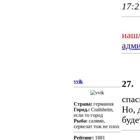
17:2
нашл
адм
vvik
27.
спас
Страна:
германия
Но, 
Город.:
Crailsheim,
если то город
буд
Рыба:
салями,
сервелат тож не плох
Рейтинг:
1881