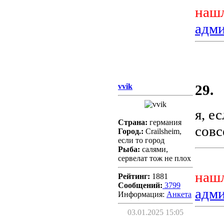
нашл
адм
vvik
29.
я, е
Страна:
германия
совс
Город.:
Crailsheim,
если то город
Рыба:
салями,
сервелат тож не плох
нашл
Рейтинг:
1881
Сообщений:
3799
адм
Информация:
Aнкета
03.01.2025 15:05