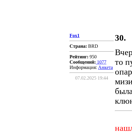
Fox1
30.
Страна:
BRD
Вчер
Рейтинг:
950
то п
Сообщений:
1077
Информация:
Aнкета
опар
07.02.2025 19:44
мизи
была
клюн
нашл