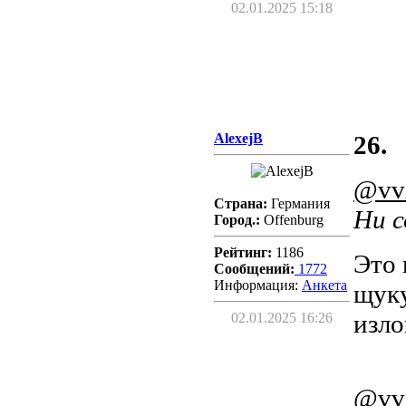
02.01.2025 15:18
AlexejB
26.
@vv
Страна:
Германия
Ни с
Город.:
Offenburg
Рейтинг:
1186
Это 
Сообщений:
1772
Информация:
Aнкета
щуку
изло
02.01.2025 16:26
@vv