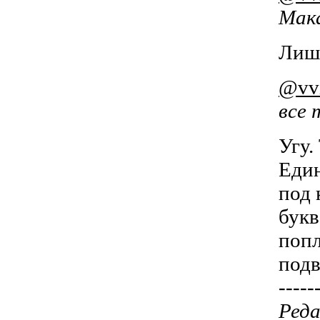
Мак
Лишн
@vv
все 
Угу.
Един
под 
букв
попл
подв
-----
Реда