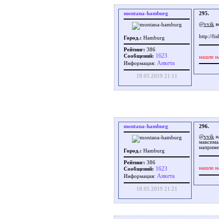
montana-hamburg
295.
@vvik
в
http://f
Город.:
Hamburg
Рейтинг:
386
1623
Сообщений:
нашли н
Aнкета
Информация:
18.05.2019 21:11
montana-hamburg
296.
@vvik
н
максима
наприме
Город.:
Hamburg
Рейтинг:
386
1623
нашли н
Сообщений:
Aнкета
Информация:
18.05.2019 21:21