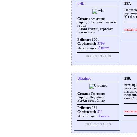
vvik
297.
Поплавок
удилище
У тебя,
Страна:
германия
Город.:
Crailsheim, если то
город
Рыба:
салями, сервелат
нашли н
тож не плох
Рейтинг:
1881
3799
Сообщений:
Aнкета
Информация:
18.05.2019 21:28
Ukrainec
298.
всем при
как пока
надежно
Страна:
Германия
поделите
Город.:
Нюрнберг
спасибо
Рыба:
съедобную
Рейтинг:
231
311
нашли н
Сообщений:
Aнкета
Информация:
20.05.2019 10:59