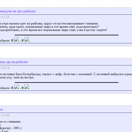
некдоты не про рыбалку
8 12:55
а утра мужик едет на рыбалку, вдруг из кустов выскакивает гаишник:
енты, куда едете, нормальные люди в это время спят, подозрительно?
подозрительно, в это время все нормальные люди спят, а вы в кустах сидите!
обрало:
0
-
0
аша еда на рыбалке
8 19:54
ез ночевки брал бутерброды, термос с кофе, булочки с начинкой. С ночевкой выбрался одн
или уху, чаек на костре.
обрало:
0
-
0
ха
8 14:49
и со сливками.
:
форели) - 300 г;
-3 шт.;