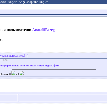
алка. Angeln, Angelshop und Angler.
ния пользователя:
AnatoliiBereg
: 7
ужики, приколитесь! =)
8 19:50
гистрированные пользователи могут видеть фото.
обрало:
0
-
0