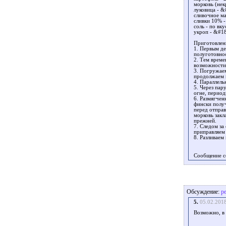
морковь (некр
луковица - &
сливочное ма
сливки 10% -
соль - по вку
укроп - &#18
Приготовлен
1. Первым де
полуготовнос
2. Тем време
возможности 
3. Погружае
продолжаем 
4. Параллель
5. Через па
огне, перио
6. Размягчен
фински получ
перед отправ
морковь закл
прежней.
7. Следом за
приправляем 
8. Разливае
Сообщение с
Обсуждение:
р
5.
05.02.201
Возможно, в 