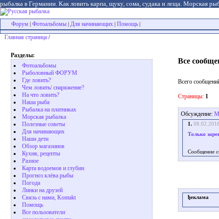
рыбалка в Германии. Как ловить карпа, щуку, сома, судака и леща. Морская рыб
Форум
Фотоальбомы
Для начинающих
Помощь
|
|
|
|
Главная страница
/
Разделы:
Все сообще
Фотоальбомы
Рыболовный ФОРУМ
Где ловить?
Всего сообщений
Чем ловить/ снаряжение?
На что ловить?
Страницы:
1
Наша рыба
Рыбалка на платниках
Обсуждение:
М
Морская рыбалка
Полезные советы
1.
08.02.201
Для начинающих
Только заре
Наши дети
Обзор магазинов
Сообщение с
Кухня, рецепты
Разное
Карта водоемов и глубин
Прогноз клёва рыбы
Погода
Линки на друзей
Связь с нами, Kontakt
ђеклама
Помощь
Все пользователи