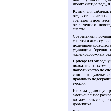
любит чистую воду, и
Кстати, для рыбалки, 
отдых становится пол
трепещет и поёт, весь
отключение от повсед
снасть!
Современная промышл
снастей и аксессуаро
полнейшее удовольств
удилище из "орешины",
железнодорожных рель
Приобретая очередну
положительных эмоций
паломничество по сп
спиннинга, удочки, л
правильно подобранных
эмоции.
Итак, да здравствует 
эмоциональное раскре
возможность совершен
добытчика.