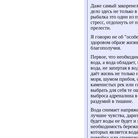
Даже самый закоренел
дело здесь не только
рыбалка это один из 
стресс, отдохнуть от
прелести.
Я говорю не об "особе
здоровом образе жизн
благополучия.
Первое, что необходим
вода, а вода обладает
вода, не запертая в 
даёт жизнь не только 
моря, шумом прибоя,
каменистых рек или с
выбрать для себя те о
выброса адреналина в
раздумий в тишине.
Вода снимает напряже
лучшие чувства, дари
будет воды не будет и
необходимость береж
которых является вода
помойку или сточную 