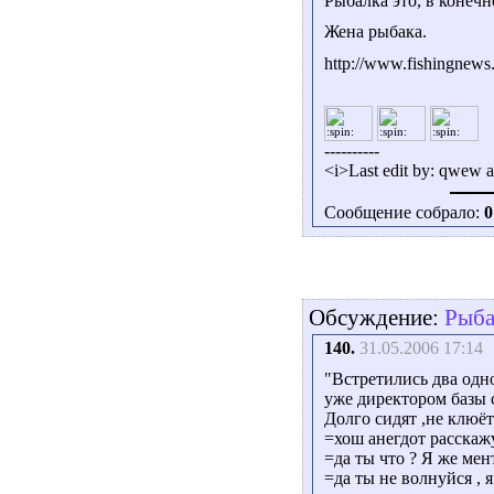
Рыбалка это, в конечн
Жена рыбака.
http://www.fishingnews
----------
<i>Last edit by: qwew a
Сообщение собрало:
0
Обсуждение:
Рыба
140.
31.05.2006 17:14
"Встретились два одно
уже директором базы с
Долго сидят ,не клюёт
=хош анегдот расскажу
=да ты что ? Я же мент
=да ты не волнуйся , я