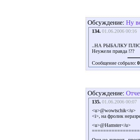
Обсуждение:
Ну в
134.
01.06.2006 00:16
..НА РЫБАЛКУ ПЛЮНЬ
Неужели правда !??
Сообщение собрало:
0
Обсуждение:
Отче
135.
01.06.2006 00:07
<u>@wowtschik</u>
<i>, на фролик неразре
<u>@Hamster</u>
=================
Они не дуреют , прост