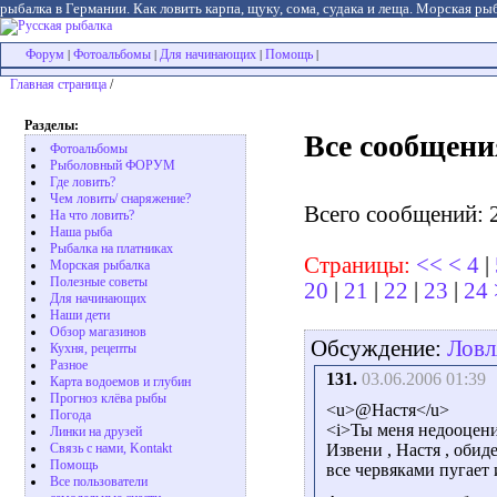
рыбалка в Германии. Как ловить карпа, щуку, сома, судака и леща. Морская рыб
Форум
Фотоальбомы
Для начинающих
Помощь
|
|
|
|
Главная страница
/
Разделы:
Все сообщени
Фотоальбомы
Рыболовный ФОРУМ
Где ловить?
Чем ловить/ снаряжение?
Всего сообщений: 
На что ловить?
Наша рыба
Рыбалка на платниках
Страницы:
<<
<
4
|
Морская рыбалка
Полезные советы
20
|
21
|
22
|
23
|
24
Для начинающих
Наши дети
Обзор магазинов
Обсуждение:
Ловл
Кухня, рецепты
Разное
131.
03.06.2006 01:39
Карта водоемов и глубин
Прогноз клёва рыбы
<u>@Настя</u>
Погода
<i>Ты меня недооцени
Линки на друзей
Связь с нами, Kontakt
Извени , Настя , обид
Помощь
все червяками пугает 
Все пользователи