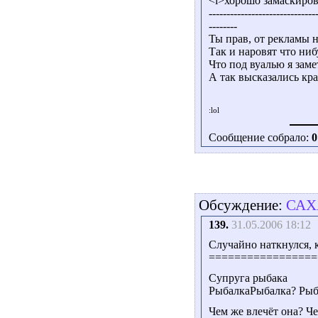
<i>хорошо замаскиро
------------------------------
--------
Ты прав, от рекламы н
Так и наровят что ниб
Что под вуалью я зам
А так высказались кра
Сообщение собрало:
0
Обсуждение:
САХ
139.
31.05.2006 18:12
Случайно наткнулся, к
=================
Супруга рыбака
РыбалкаРыбалка? Рыба
Чем же влечёт она? Ч