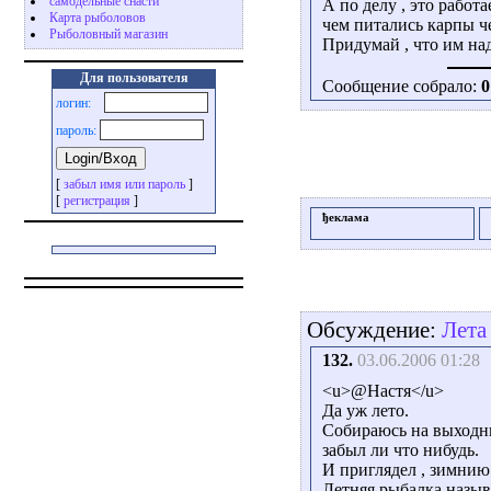
самодельные снасти
А по делу , это работ
Карта рыболовов
чем питались карпы ч
Рыболовный магазин
Придумай , что им на
Для пользователя
Сообщение собрало:
0
логин:
пароль:
[
забыл имя или пароль
]
[
регистрация
]
ђеклама
Обсуждение:
Лета
132.
03.06.2006 01:28
<u>@Настя</u>
Да уж лето.
Собираюсь на выходные
забыл ли что нибудь.
И приглядел , зимнию
Летняя рыбалка назыв