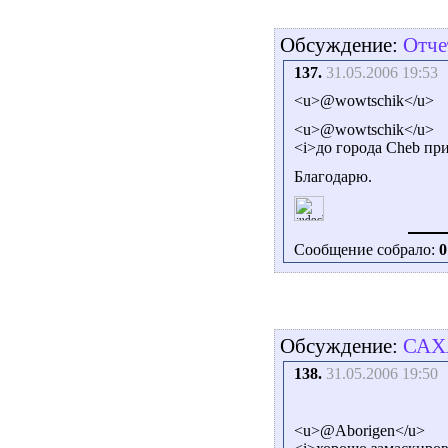
Обсуждение:
Отче
137.
31.05.2006 19:53
<u>@wowtschik</u>
<u>@wowtschik</u>
<i>до города Cheb пр
Благодарю.
Сообщение собрало:
0
Обсуждение:
САХ
138.
31.05.2006 19:50
<u>@Aborigen</u>