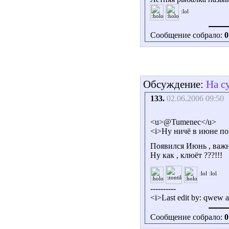
Сообщение собрало:
0
Обсуждение:
На с
133.
02.06.2006 09:50
<u>@Tumenec</u>
<i>Ну ничё в июне по
Появился Июнь , важн
Ну как , клюёт ???!!!
----------
<i>Last edit by: qwew a
Сообщение собрало:
0