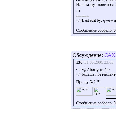
Или начнут ловиться 
----------
<i>Last edit by: qwew a
Сообщение собрало:
0
Обсуждение:
САХ
136.
31.05.2006 23:03
<u>@Aborigen</u>
<i>будешь претендент
Прошу №2 !!!
Сообщение собрало:
0