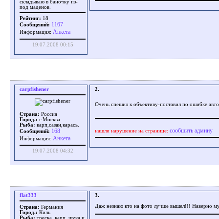
складываю в баночку из-
под маденов.
Рейтинг:
18
1167
Сообщений:
Aнкета
Информация:
19.07.2008 00:15
carpfishener
2.
Очень спешил к объективу-поставил по ошибке авто
Страна:
Россия
Город.:
г.Москва
Рыба:
карп,сазан,карась.
сообщить админу
168
нашли нарушение на странице:
Сообщений:
Aнкета
Информация:
19.07.2008 04:32
flat333
3.
Даж незнаю кто на фото лучше вышел!!! Наверно му
Страна:
Германия
Город.:
Киль
Рыба:
треска, карп, щука и