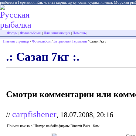
рыбалка в Германии. Как ловить карпа, щуку, сома, судака и леща. Морская рыб
Форум
Фотоальбомы
Для начинающих
Помощь
|
|
|
|
Главная страница
/
Фотоальбом
/
За границей Германии
/ Сазан 7кг /
.: Сазан 7кг :.
Смотри комментарии или комме
carpfishener
//
, 18.07.2008, 20:16
Пойман ночью в Шатуре на бойл фирмы Dinamit Baits 16мм.