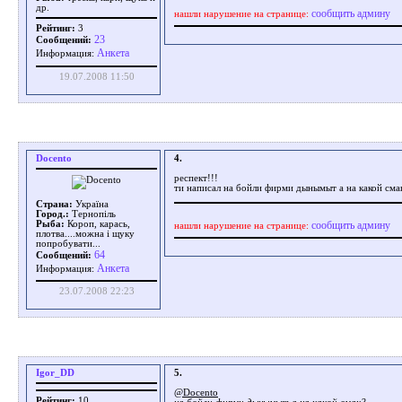
др.
сообщить админу
нашли нарушение на странице:
Рейтинг:
3
23
Сообщений:
Aнкета
Информация:
19.07.2008 11:50
Docento
4.
респект!!!
ти написал на бойли фирми дынымыт а на какой сма
Страна:
Україна
Город.:
Тернопіль
сообщить админу
Рыба:
Короп, карась,
нашли нарушение на странице:
плотва....можна і щуку
попробувати...
64
Сообщений:
Aнкета
Информация:
23.07.2008 22:23
Igor_DD
5.
@Docento
Рейтинг:
10