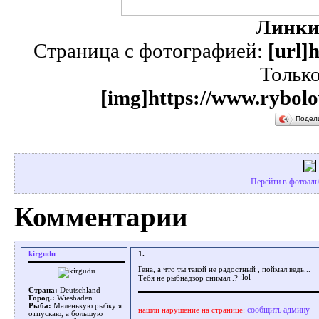
Линки
Страница с фотографией:
[url]
Тольк
[img]https://www.rybolo
Подел
Перейти в фотоальб
Комментарии
kirgudu
1.
Гена, а что ты такой не радостный , поймал ведь...
Тебя не рыбнадзор снимал..?
Страна:
Deutschland
Город.:
Wiesbaden
Рыба:
Маленькую рыбку я
сообщить админу
нашли нарушение на странице:
отпускаю, а большую