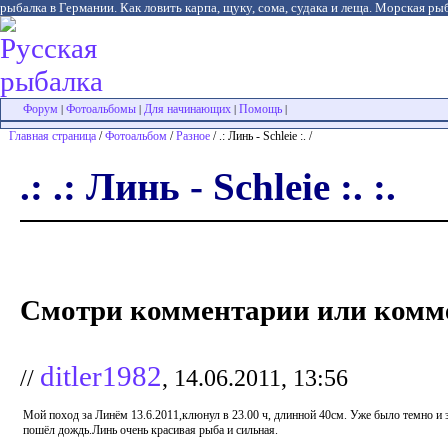
рыбалка в Германии. Как ловить карпа, щуку, сома, судака и леща. Морская рыб
Форум
Фотоальбомы
Для начинающих
Помощь
|
|
|
|
Главная страница
/
Фотоальбом
/
Разное
/ .: Линь - Schleie :. /
.: .: Линь - Schleie :. :.
Смотри комментарии или комме
ditler1982
//
, 14.06.2011, 13:56
Мой поход за Линём 13.6.2011,клюнул в 23.00 ч, длинной 40см. Уже было темно и 
пошёл дождь.Линь очень красивая рыба и сильная.