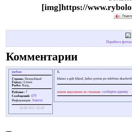
[img]https://www.rybolo
Подел
Перейти в фотоал
Комментарии
jurban
1.
klasno a gde kljnul, ladno potom po telefonu skachec
Страна:
Deutschland
Город.:
Lünen
Рыба:
Karp,
сообщить админу
нашли нарушение на странице:
Рейтинг:
7
479
Сообщений:
Aнкета
Информация:
18.06.2011 20:29