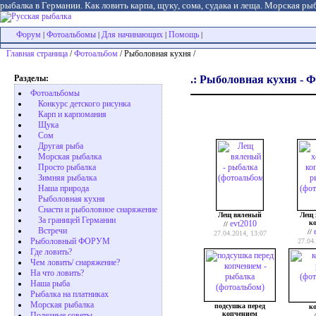
рыбалка в Германии. Как ловить карпа, щуку, сома, судака и леща. Морская рыб
Форум
Фотоальбомы
Для начинающих
Помощь
|
|
|
|
Главная страница
/
Фотоальбом
/ Рыболовная кухня /
Разделы:
.: Рыболовная кухня - Ф
Фотоальбомы
Конкурс детского рисунка
Карп и карпомания
Щука
Сом
Другая рыба
Морская рыбалка
Просто рыбалка
Зимняя рыбалка
Наша природа
Рыболовная кухня
Снасти и рыболовное снаряжение
Лещ вяленый
Лещ 
За границей Германии
evt2010
к
//
Встречи
//
27.04.2014, 13:07
Рыболовный ФОРУМ
27.04
Где ловить?
Чем ловить/ снаряжение?
На что ловить?
Наша рыба
Рыбалка на платниках
Морская рыбалка
подсушка перед
к
копчением
Полезные советы