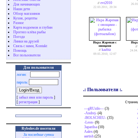
evt2010
//
26.01
Для начинающих
22.03.2011, 20:34
Наши дети
Обзор магазинов
Кухня, рецепты
Разное
Карта водоемов и глубин
Прогноз клёва рыбы
Погода
Линки на друзей
Икра Жареная с
Икра
Связь с нами, Kontakt
овощами
/
kazbiz
//
Помощь
24.04
09.05.2010, 12:07
Все пользователи
Для пользователя
логин:
пароль:
.: Пользователи :.
[
забыл имя или пароль
]
[
регистрация
]
Страни
---gRUzilo---
(3)
-Andrej-
(4)
-BOLSCHEU-
(35)
-Leon-
(9)
3aparilsa
(10)
Rybolov.de посетили
Aalex
(4)
За последние сутки
aartish
(25)