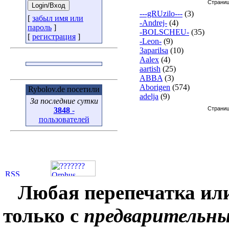
Страни
---gRUzilo---
(3)
[
забыл имя или
-Andrej-
(4)
пароль
]
-BOLSCHEU-
(35)
[
регистрация
]
-Leon-
(9)
3aparilsa
(10)
Aalex
(4)
aartish
(25)
ABBA
(3)
Aborigen
(574)
Rybolov.de посетили
adelja
(9)
За последние сутки
Страни
3848
-
пользователей
Любая перепечатка ил
только с
предварительн