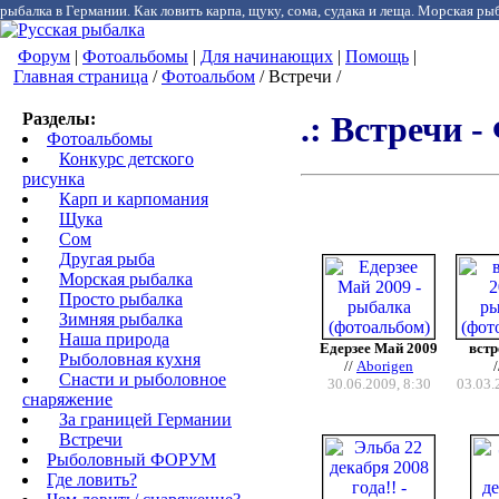
рыбалка в Германии. Как ловить карпа, щуку, сома, судака и леща. Морская рыб
Форум
|
Фотоальбомы
|
Для начинающих
|
Помощь
|
Главная страница
/
Фотоальбом
/ Встречи /
Разделы:
.: Встречи -
Фотоальбомы
Конкурс детского
рисунка
Карп и карпомания
Щука
Сом
Другая рыба
Морская рыбалка
Просто рыбалка
Зимняя рыбалка
Наша природа
Едерзее Май 2009
встр
Рыболовная кухня
//
Aborigen
Снасти и рыболовное
30.06.2009, 8:30
03.03.
снаряжение
За границей Германии
Встречи
Рыболовный ФОРУМ
Где ловить?