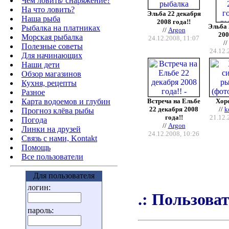
Чем ловить/ снаряжение?
На что ловить?
Эльба 22 декабря
Наша рыба
2008 года!!
Эльба 
Рыбалка на платниках
//
Argon
200
Морская рыбалка
24.12.2008, 11:07
//
Полезные советы
24.12.
Для начинающих
Наши дети
Обзор магазинов
Кухня, рецепты
Разное
Карта водоемов и глубин
Встреча на Ельбе
Хор
22 декабря 2008
//
k
Прогноз клёва рыбы
года!!
21.12.
Погода
//
Argon
Линки на друзей
24.12.2008, 10:26
Связь с нами, Kontakt
Помощь
Все пользователи
Для пользователя
логин:
.: Пользоват
пароль: