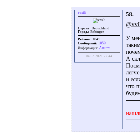
vasili
58.
@vvi
Страна:
Deutschland
Город.:
Bobingen
У мен
Рейтинг:
1041
1059
Сообщений:
таким
Aнкета
Информация:
поче
04.03.2021 22:44
А скл
Посмо
легче
и есл
что п
будем
нашл