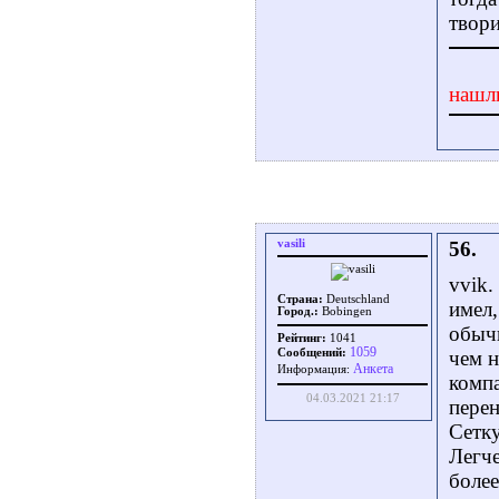
твори
нашл
vasili
56.
vvik.
Страна:
Deutschland
имел,
Город.:
Bobingen
обычн
Рейтинг:
1041
1059
Сообщений:
чем н
Aнкета
Информация:
компа
04.03.2021 21:17
перен
Сетку
Легче
более