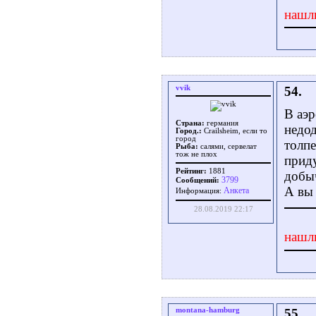
нашл
vvik
54.
В аэр
Страна:
германия
недод
Город.:
Crailsheim, если то
город
толпе
Рыба:
салями, сервелат
тож не плох
приду
Рейтинг:
1881
добыч
3799
Сообщений:
А вы 
Aнкета
Информация:
28.08.2019 22:17
нашл
montana-hamburg
55.