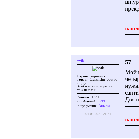
шнура
прекр
нашл
vvik
57.
Мой и
Страна:
германия
четыр
Город.:
Crailsheim, если то
город
нужны
Рыба:
салями, сервелат
тож не плох
санти
Рейтинг:
1881
Две п
3799
Сообщений:
Aнкета
Информация:
04.03.2021 21:41
нашл