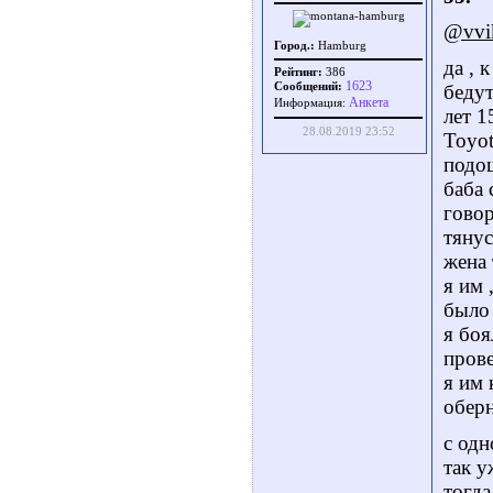
@vvi
Город.:
Hamburg
да , 
Рейтинг:
386
1623
Сообщений:
бедут
Aнкета
Информация:
лет 1
28.08.2019 23:52
Toyot
подош
баба 
говор
тянус
жена 
я им 
было 
я боя
пров
я им 
оберн
с одн
так у
тогда