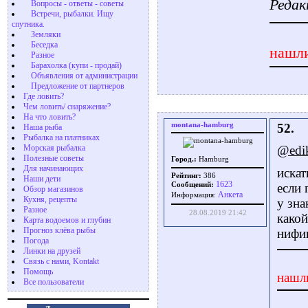
Редак
Вопросы - ответы - советы
Встречи, рыбалки. Ищу
спутника.
Земляки
Беседка
нашли
Разное
Барахолка (купи - продай)
Объявления от администрации
Предложение от партнеров
Где ловить?
Чем ловить/ снаряжение?
На что ловить?
montana-hamburg
52.
Наша рыба
Рыбалка на платниках
Морская рыбалка
@edi
Полезные советы
Город.:
Hamburg
Для начинающих
искат
Рейтинг:
386
Наши дети
1623
Сообщений:
если 
Обзор магазинов
Aнкета
Информация:
Кухня, рецепты
у зна
Разное
28.08.2019 21:42
какой
Карта водоемов и глубин
Прогноз клёва рыбы
нифиг
Погода
Линки на друзей
Связь с нами, Kontakt
Помощь
нашл
Все пользователи