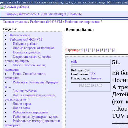
рыбалка в Германии. Как ловить карпа, щуку, сома, судака и леща. Морская рыб
Форум
Фотоальбомы
Для начинающих
Помощь
|
|
|
|
Главная страница
/
Рыболовный ФОРУМ
/
Рыболовное снаряжение
/
Разделы:
Велорыбалка
Фотоальбомы
Рыболовный ФОРУМ
Избушка рыбака
Любые вопросы от новичков
Страницы:
0
|
1
|
2
|
3
|
4
|
5
|
6
|
7
|
8
Новости водоёмов
Озеро или канал. Способы
51.
ловли, принципы
edik
Море. Способы ловли,
принципы
Рейтинг:
314
Ей бо
Речка. Способы ловли,
852
Сообщений:
принципы
Aнкета
Полиц
Информация:
Рыбалка в Голландии, Франции
А тре
28.08.2019 17:18
и ....
Зимняя рыбалка
Детей
Ловля хищника (щука, окунь,
судак и другие...)
(кот.
Ловля карпа
...Ко
Ловля сома
Рыболовное снаряжение
TUV п
Рыболовная кулинария - кухня
Рыболовные насадки, наживки и
--------
прикормка