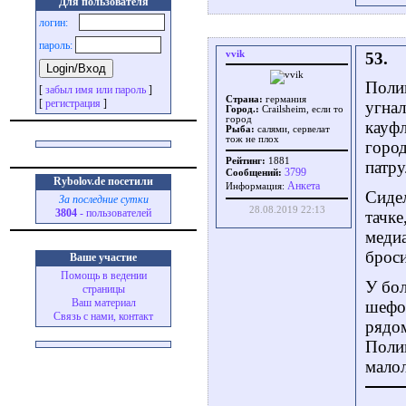
Для пользователя
логин:
пароль:
vvik
53.
Полиц
[
забыл имя или пароль
]
Страна:
германия
[
регистрация
]
угнал
Город.:
Crailsheim, если то
город
кауфл
Рыба:
салями, сервелат
тож не плох
город
Рейтинг:
1881
патру
3799
Сообщений:
Rybolov.de посетили
Aнкета
Информация:
Сидел
За последние сутки
28.08.2019 22:13
3804
- пользователей
тачке
медиа
броси
Ваше участие
Помощь в ведении
У бол
страницы
Ваш материал
шефом
Связь с нами, контакт
рядом
Полиц
малол