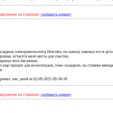
арушение на странице:
сообщить админу
кладнои электровелосипед Hercules, по началу паковал его в ауто
рошая, остается мало места для снастеи,
арапал весь багажник,
л еще прицеп для велосипедов, тоже складнои, на стоянке вмеща
к
овал: san_sani4 at 02.09.2025 09:34:18
арушение на странице:
сообщить админу