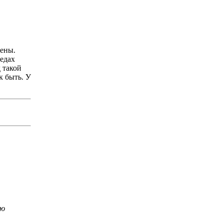
жены.
педах
 такой
к быть. У
аю