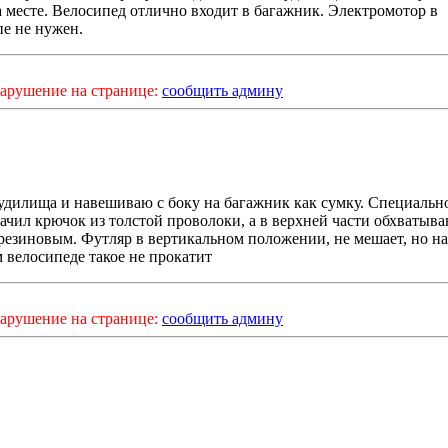
на месте. Велосипед отлично входит в багажник. Электромотор в
е не нужен.
арушение на странице:
сообщить админу
 удилища и навешиваю с боку на багажник как сумку. Специальн
ачил крючок из толстой проволоки, а в верхней части обхватыв
резиновым. Футляр в вертикальном положении, не мешает, но на
 велосипеде такое не прокатит
арушение на странице:
сообщить админу