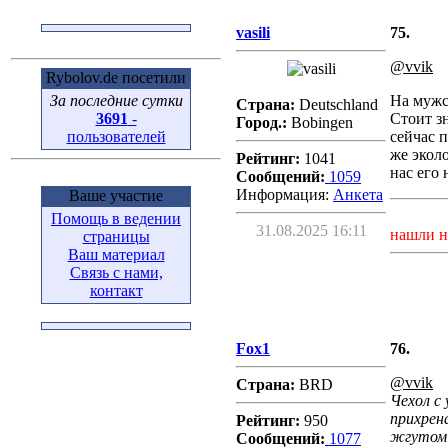
vasili
75.
@vvik
Rybolov.de посетили
За последние сутки
На мужс
Страна:
Deutschland
3691
-
Стоит з
Город.:
Bobingen
пользователей
сейчас 
же эколо
Рейтинг:
1041
нас его 
Сообщений:
1059
Информация:
Aнкета
Ваше участие
Помощь в ведении
31.08.2025 16:11
нашли н
страницы
Ваш материал
Связь с нами,
контакт
Fox1
76.
@vvik
Страна:
BRD
Чехол с
прихрен
Рейтинг:
950
жгутом 
Сообщений:
1077