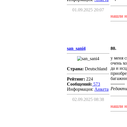
01.09.2025 20:07
нашли н
san_sani4
80.
у меня с
очень хо
да и исц
Страна:
Deutschland
приобре
багажни
Рейтинг:
224
----------
Сообщений:
573
Редактир
Информация:
Aнкета
02.09.2025 08:38
нашли н