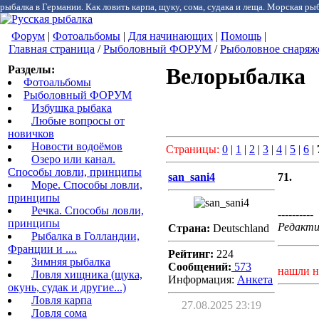
рыбалка в Германии. Как ловить карпа, щуку, сома, судака и леща. Морская рыб
Форум
|
Фотоальбомы
|
Для начинающих
|
Помощь
|
Главная страница
/
Рыболовный ФОРУМ
/
Рыболовное снаряж
Разделы:
Велорыбалка
Фотоальбомы
Рыболовный ФОРУМ
Избушка рыбака
Любые вопросы от
новичков
Новости водоёмов
Страницы:
0
|
1
|
2
|
3
|
4
|
5
|
6
|
Озеро или канал.
Способы ловли, принципы
san_sani4
71.
Море. Способы ловли,
принципы
Речка. Способы ловли,
----------
принципы
Редактир
Страна:
Deutschland
Рыбалка в Голландии,
Франции и ....
Рейтинг:
224
Зимняя рыбалка
Сообщений:
573
нашли н
Ловля хищника (щука,
Информация:
Aнкета
окунь, судак и другие...)
Ловля карпа
27.08.2025 23:19
Ловля сома