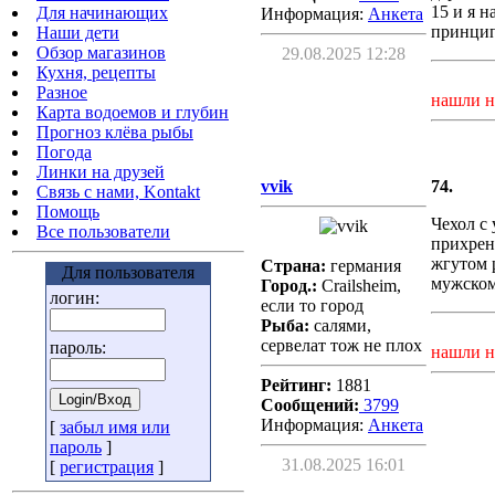
15 и я 
Для начинающих
Информация:
Aнкета
принцип
Наши дети
Обзор магазинов
29.08.2025 12:28
Кухня, рецепты
Разное
нашли н
Карта водоемов и глубин
Прогноз клёва рыбы
Погода
Линки на друзей
vvik
74.
Связь с нами, Kontakt
Помощь
Чехол с
Все пользователи
прихрен
жгутом 
Страна:
германия
Для пользователя
мужском
Город.:
Crailsheim,
логин:
если то город
Рыба:
салями,
сервелат тож не плох
пароль:
нашли н
Рейтинг:
1881
Сообщений:
3799
Информация:
Aнкета
[
забыл имя или
пароль
]
31.08.2025 16:01
[
регистрация
]