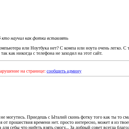
б кто научил как фотки вставлять
компьютера или Ноутбука нет? С компа или ноута очень легко. С 
 так как никогда с телефона не заходил на этот сайт.
арушение на странице:
сообщить админу
 не могутись. Приедешь с Ыталий скинь фотку того как ты то см
я от прошествия времени нет. просто интересно, может я из твое
 для себы что нибуть взять смогу... За добрый совет всегда благо