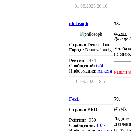
31.08.2025 20:16
philosoph
78.
@vvik
Да ещё 
Страна:
Deutschland
У тебя 
Город.:
Braunschweig
не знаю,
Рейтинг:
374
Сообщений:
624
Информация:
Aнкета
нашли н
01.09.2025 18:51
Fox1
79.
@vvik
Страна:
BRD
Ладнно,
Рейтинг:
950
Давлени
Сообщений:
1077
варианта
Информация:
Aнкета