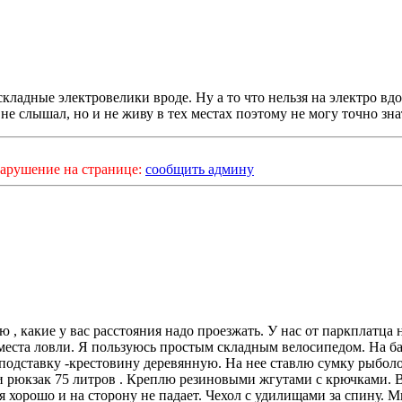
складные электровелики вроде. Ну а то что нельзя на электро вд
 не слышал, но и не живу в тех местах поэтому не могу точно зна
арушение на странице:
сообщить админу
ю , какие у вас расстояния надо проезжать. У нас от паркплатца 
 места ловли. Я пользуюсь простым складным велосипедом. На б
подставку -крестовину деревянную. На нее ставлю сумку рыбол
 рюкзак 75 литров . Креплю резиновыми жгутами с крючками. 
я хорошо и на сторону не падает. Чехол с удилищами за спину. М