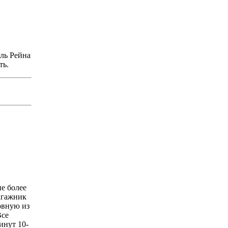
оль Рейна
ть.
не более
агажник
овную из
Все
инут 10-