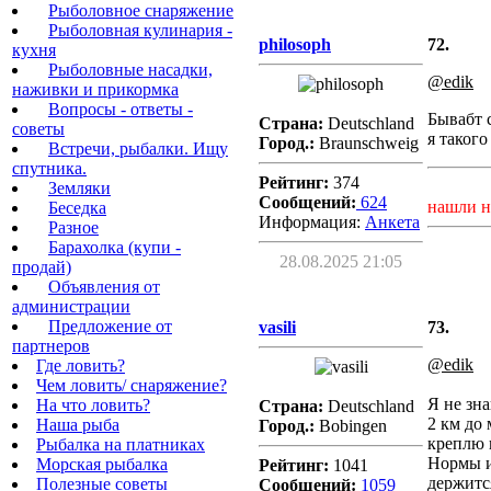
Рыболовное снаряжение
Рыболовная кулинария -
philosoph
72.
кухня
Рыболовные насадки,
@edik
наживки и прикормка
Вопросы - ответы -
Бывабт 
Страна:
Deutschland
советы
я такого
Город.:
Braunschweig
Встречи, рыбалки. Ищу
спутника.
Рейтинг:
374
Земляки
Сообщений:
624
нашли н
Беседка
Информация:
Aнкета
Разное
Барахолка (купи -
28.08.2025 21:05
продай)
Объявления от
администрации
Предложение от
vasili
73.
партнеров
@edik
Где ловить?
Чем ловить/ снаряжение?
Я не зна
На что ловить?
Страна:
Deutschland
2 км до
Наша рыба
Город.:
Bobingen
креплю 
Рыбалка на платниках
Нормы и
Морская рыбалка
Рейтинг:
1041
держитс
Полезные советы
Сообщений:
1059