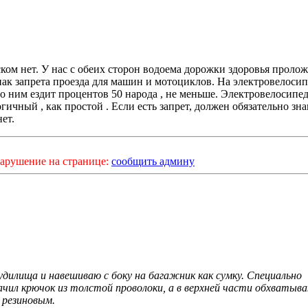
ком нет. У нас с обеих сторон водоема дорожки здоровья проло
нак запрета проезда для машин и мотоциклов. На электровелоси
по ним ездит процентов 50 народа , не меньше. Электровелосипед
гичный , как простой . Если есть запрет, должен обязательно зна
нет.
арушение на странице:
сообщить админу
 удилища и навешиваю с боку на багажник как сумку. Специально
ачил крючок из толстой проволоки, а в верхней части обхватыв
резиновым.