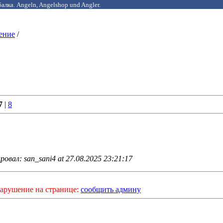
алка. Angeln, Angelshop und Angler.
ение
/
7
|
8
овал: san_sani4 at 27.08.2025 23:21:17
арушение на странице:
сообщить админу