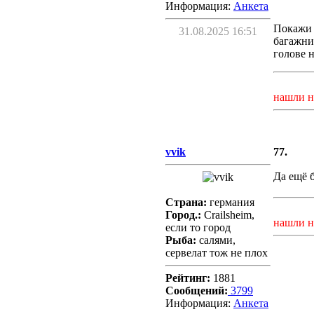
Информация:
Aнкета
Покажи 
31.08.2025 16:51
багажни
голове н
нашли н
vvik
77.
Да ещё 
Страна:
германия
Город.:
Crailsheim,
нашли н
если то город
Рыба:
салями,
сервелат тож не плох
Рейтинг:
1881
Сообщений:
3799
Информация:
Aнкета